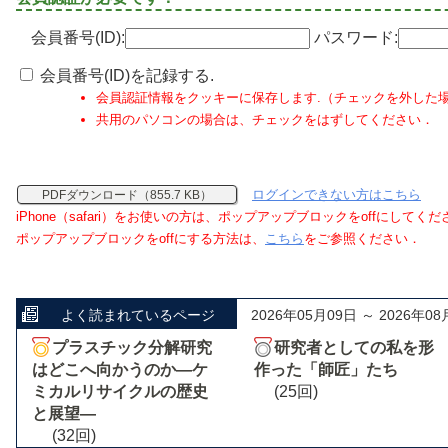
会員番号(ID):
パスワード:
会員番号(ID)を記録する.
会員認証情報をクッキーに保存します.（チェックを外した
共用のパソコンの場合は、チェックをはずしてください．
ログインできない方はこちら
PDFダウンロード（855.7 KB）
iPhone（safari）をお使いの方は、ポップアップブロックをoffにしてく
ポップアップブロックをoffにする方法は、
こちら
をご参照ください．
よく読まれているページ
2026年05月09日 ～ 2026年08
プラスチック分解研究
研究者としての私を形
はどこへ向かうのか―ケ
作った「師匠」たち
ミカルリサイクルの歴史
(25回)
と展望―
(32回)