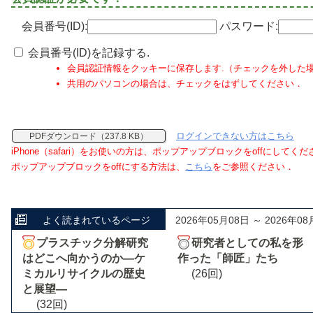
会員番号(ID):
パスワード:
会員番号(ID)を記録する.
会員認証情報をクッキーに保存します.（チェックを外した
共用のパソコンの場合は、チェックをはずしてください．
ログインできない方はこちら
PDFダウンロード（237.8 KB）
iPhone（safari）をお使いの方は、ポップアップブロックをoffにしてく
ポップアップブロックをoffにする方法は、
こちら
をご参照ください．
よく読まれているページ
2026年05月08日 ～ 2026年08
プラスチック分解研究
研究者としての私を形
はどこへ向かうのか―ケ
作った「師匠」たち
ミカルリサイクルの歴史
(26回)
と展望―
(32回)