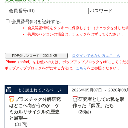
会員番号(ID):
パスワード:
会員番号(ID)を記録する.
会員認証情報をクッキーに保存します.（チェックを外した
共用のパソコンの場合は、チェックをはずしてください．
ログインできない方はこちら
PDFダウンロード（202.6 KB）
iPhone（safari）をお使いの方は、ポップアップブロックをoffにしてく
ポップアップブロックをoffにする方法は、
こちら
をご参照ください．
よく読まれているページ
2026年05月07日 ～ 2026年08
プラスチック分解研究
研究者としての私を形
はどこへ向かうのか―ケ
作った「師匠」たち
ミカルリサイクルの歴史
(26回)
と展望―
(31回)