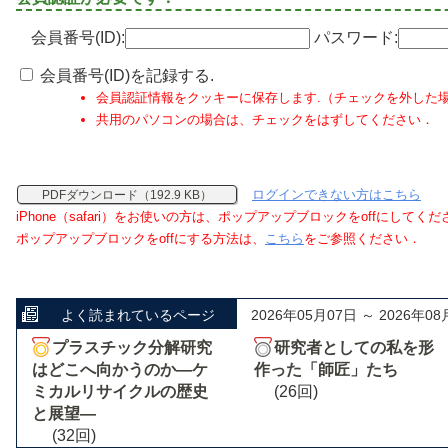
会員番号(ID):
パスワード:
会員番号(ID)を記録する.
会員認証情報をクッキーに保存します.（チェックを外した
共用のパソコンの場合は、チェックをはずしてください．
ログインできない方はこちら
PDFダウンロード（192.9 KB）
iPhone（safari）をお使いの方は、ポップアップブロックをoffにしてく
ポップアップブロックをoffにする方法は、
こちら
をご参照ください．
よく読まれているページ
2026年05月07日 ～ 2026年08
プラスチック分解研究
研究者としての私を形
はどこへ向かうのか―ケ
作った「師匠」たち
ミカルリサイクルの歴史
(26回)
と展望―
(32回)