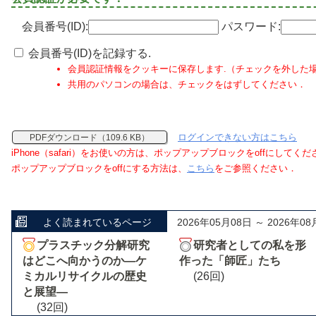
会員番号(ID):
パスワード:
会員番号(ID)を記録する.
会員認証情報をクッキーに保存します.（チェックを外した
共用のパソコンの場合は、チェックをはずしてください．
ログインできない方はこちら
PDFダウンロード（109.6 KB）
iPhone（safari）をお使いの方は、ポップアップブロックをoffにしてく
ポップアップブロックをoffにする方法は、
こちら
をご参照ください．
よく読まれているページ
2026年05月08日 ～ 2026年08
プラスチック分解研究
研究者としての私を形
はどこへ向かうのか―ケ
作った「師匠」たち
ミカルリサイクルの歴史
(26回)
と展望―
(32回)