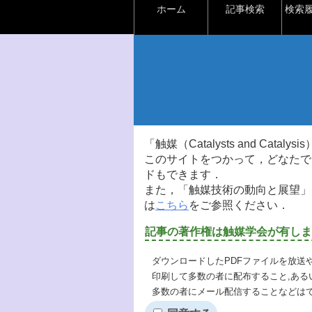
ホーム
記事検索
検索
「触媒（Catalysts and Ca
このサイトをつかって，どなたで
ドもできます．
また，「触媒技術の動向と展望」
は
こちら
をご参照ください．
記事の著作権は触媒学会が有しま
ダウンロードしたPDFファイルを放送
印刷して多数の者に配布すること,ある
多数の者にメール配信することなどは