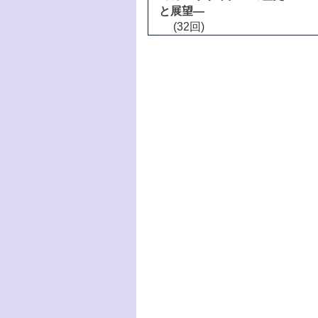
と展望―
(32回)