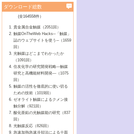
学）
7号 水素を利用する化成品合成の新潮流
6号 新しい固体酸触媒技術
5号 触媒を有効に使うための技術
ールホテル豊橋）
蔵技術の進歩
まで─
3号 メソポーラス物質の新展開
立大学）
3号 実用的ファインケミカル合成プロセス
ダウンロード総数
2号 第97回触媒討論会
1号 最近の触媒担体とその効果
▼46巻（2004年）
7号 ゼオライト合成における最近の進歩
6号 第106回触媒討論会
5号 CO
が関わる触媒・材料
B号 第111回触媒討論会（2013年・関西大
4号 錯体を利用したユニークな表面構造の
を実現する触媒
2
3号 リビング重合触媒の最近の展開
2号 第95回触媒討論会
(全164558件）
1号 部分酸化反応触媒の最前線
▼45巻（2003年）
学）
構築と機能
7号 有機分子触媒による精密有機合成
4号 バイオマス活用のための技術開発
6号 第104回触媒討論会
4号 今後の液体燃料を支える触媒技術
3号 化成品を合成するゼオライト触媒
2号 第93回触媒討論会
1号 なぜこの触媒が良いのか？
▼44巻（2002年）
貴金属合金触媒（2051回）
5号 若手会員による触媒研究の未来展望1：
8号 高機能化ポリオレフィンに向けた重合
5号 こんな物質，あんな物質―新たな触媒
7号 持続可能社会実現のための触媒および
5号 水素製造・貯蔵のための触媒技術の新
4号 水分解用光触媒材料
3号 特殊エネルギー場の触媒反応
触媒OnTheWeb Hacks─「触媒」
企業編
2号 第91回触媒討論会
触媒の最近の進展
1号 高次制御された触媒の化学
▼43巻（2001年）
の可能性―
触媒関連技術
しい展開
誌のウェブサイトを使う─（1659
5号 時間分解分光の進歩と応用
4号 生体内における金属の触媒作用
6号 第102回触媒討論会
3号 最近の自動車排ガス処理技術
2号 第89回触媒討論会
1号 グリーンケミストリーと触媒
▼42巻（2000年）
6号 第100回触媒討論会
8号 未来を拓く金属錯体
回）
6号 第98回触媒討論会
6号 第96回触媒討論会
5号 ファインケミカルズの展開に寄与する
7号 触媒・化学反応における計算化学の進
4号 触媒研究の現状と将来─第90回触媒討論
3号 触媒を利用した電気化学の新展開
2号 第87回触媒討論会特集号
1号 触媒反応工学の明日を拓く
▼41巻（1999年）
7号 『結晶の化学』を活かした触媒研究
光触媒はどこまでわかったか
7号 基礎化学品製造の触媒技術
触媒
歩
会Aから
7号 未来型金属錯体触媒開発への展望
4号 ナノ材料の調製と機能化
（1091回）
3号 生体触媒とバイオプロセス
2号 第85回触媒討論会
8号 イオン液体の応用
1号 孔、穴、あな?-特異な空間とその利用-
▼40巻（1998年）
8号 多機能型リアクター
6号 第94回触媒討論会
8号 若手研究者による触媒研究の未来展望
5号 基礎化学品製造の触媒技術
8号 超臨界流体を用いた化学プロセスの新
住友化学の研究開発戦略―触媒
5号 こんな触媒が欲しい
4号 水素製造・利用の触媒化学
3号 反応ダイナミクス
2号 第83回触媒討論会
1号 創立40周年記念・触媒化学この10年の
▼39巻（1997年）
2：大学・研究所編
展開
研究と高機能材料開発―（1075
7号 サブナノレベルでみた新しい表面現象
6号 第92回触媒討論会
6号 第90回触媒討論会
5号 触媒研究における新しい切り口：コン
進展と21世紀への提言/創立40周年記念・触
4号 超臨界流体の触媒反応への応用
3号 均一系触媒反応最前線
1号 均一系と不均一系触媒反応-その特徴と
回）
▼38巻（1996年）
8号 オレフィン重合触媒の新たな展
7号 基礎化学品製造の触媒技術
ビナトリアルケミストリー
媒学会この10年の歩みとこれから/創立40周
7号 触媒研究と学術雑誌/情報
5号 触媒のおもしろさをどのように伝える
接点
触媒の活性を徹底的に使い切る
4号 実用炭素材料の新展開
1号 触媒の構造と触媒作用/C1化学を中心と
▼37巻（1995年）
年記念・記録は語る
8号 資源の循環と触媒技術
6号 第88回触媒討論会特集号
か
ための技術（1019回）
8号 若い世代からみた触媒化学の現状と未
2号 第79回触媒討論会
5号 研究の方法論を考える
する21世紀への触媒
1号 ファインケミカルズと固体触媒
▼36巻（1994年）
2号 第81回触媒討論会
ゼオライト触媒によるクメン接
来
7号 企業における触媒研究のブレークスル
6号 第86回触媒討論会
3号 最新NO除去触媒の実用化研究
6号 第84回触媒討論会
2号 第77回触媒討論会
2号 第75回触媒討論会
触分解（921回）
1号 電気化学と触媒
▼35巻（1993年）
ー
3号 計算機触媒化学へのさそい
7号 水素化精製触媒の新しい展開
4号 新しい反応場を目指した触媒調製
7号 機能性金属材料と触媒
3号 オリンピックメダル:金・銀・銅はどん
酸化亜鉛の光触媒能の研究（837
3号 希土類を利用した触媒
2号 第73回触媒討論会
8号 この材料を触媒として使ってみません
4号 触媒劣化の制御と予測
1号 工業触媒開発マニュアル―探索から工
▼34巻（1992年）
8号 新しい反応性と機能性を目指した金属
な触媒作用を示すか
回）
5号 反応・分離技術の新しい展開
8号 触媒研究へのNMRの応用と展望
か？
業化まで
4号 触媒とリサイクル
3号 C4化学の展開
5号 最新の実用プロセスと触媒
クラスタ-化学
1号 インパクトを与えたこの研究
▼33巻（1991年）
光触媒反応（826回）
4号 触媒作用における機能の複合化
6号 第80回触媒討論会
2号 第71回触媒討論会
5号 エネルギー変換触媒
4号 《通常号》
6号 第82回触媒討論会
急速加熱急速冷却法による十面
2号 第69回触媒討論会
1号 触媒プロセス開発マニュアル―探索か
▼32巻（1990年）