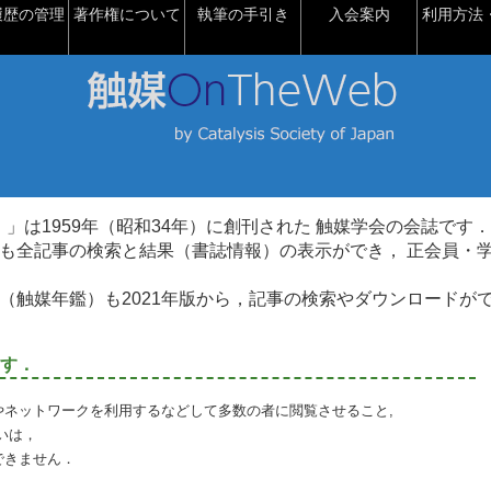
履歴の管理
著作権について
執筆の手引き
入会案内
利用方法・
talysis）」は1959年（昭和34年）に創刊された 触媒学会の会誌です．
も全記事の検索と結果（書誌情報）の表示ができ， 正会員・
（触媒年鑑）も2021年版から，記事の検索やダウンロードが
す．
やネットワークを利用するなどして多数の者に閲覧させること,
いは，
できません．