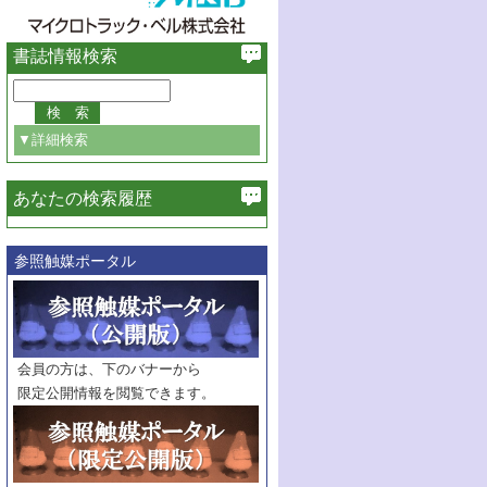
書誌情報検索
▼詳細検索
あなたの検索履歴
必ず含む
参照触媒ポータル
巻・号指定
巻
号
範囲指定
巻
号～
巻
会員の方は、下のバナーから
号
限定公開情報を閲覧できます。
触媒年鑑
年度
記事種別
マーク：
マークあり