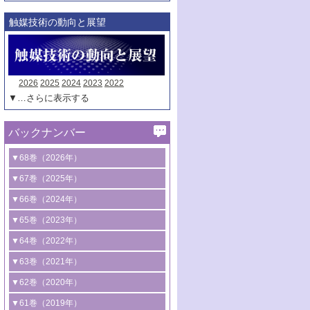
触媒技術の動向と展望
2026
2025
2024
2023
2022
▼…さらに表示する
バックナンバー
▼68巻（2026年）
1号 過酸化水素合成に関する研究動向
▼67巻（2025年）
2号 コンピューター技術により加速する
1号 CO
水素化によるグリーン燃料/グリ
▼66巻（2024年）
2
触媒開発
ーンケミカル製造
1号 低次元ナノ構造を有する触媒材料
▼65巻（2023年）
3号 有機分子変換やCO
資源化のための
2
2号 水素製造のための水分解技術に関す
2号 規制反応場を活用した固体触媒研究
1号 炭素が関わる触媒機能
▼64巻（2022年）
光触媒に関する最近の研究
る最近の研究
の新展開
2号 プラスチックケミカルリサイクルの
1号 合成ガス製造とCOを用いるケミカル
▼63巻（2021年）
B号 第137回触媒討論会（2026年）
3号 オレフィン系樹脂の精密合成に関す
3号 未踏分子変換を目指した酸化触媒プ
ための触媒技術
ズ合成の最新動向
1号 金触媒の新展開
▼62巻（2020年）
る最新技術
ロセスの最前線
3号 非酸化物系金属化合物を基盤とした
2号 化学品合成のための合金触媒開発
2号 ペロブスカイト
1号 触媒設計を拓く欠陥構造のキャラク
▼61巻（2019年）
4号 アルコール類の効率的変換を実現す
4号 シンクロトロン放射光および中性子
触媒材料の開発