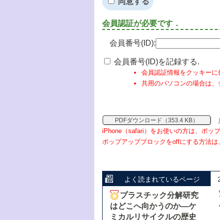
同意する
会員認証が必要です．
会員番号(ID):
会員番号(ID)を記録する.
会員認証情報をクッキーに
共用のパソコンの場合は、
PDFダウンロード（353.4 KB）
iPhone（safari）をお使いの方は、
ポップアップブロックをoffにする方法は
よく読まれているページ
プラスチック分解研究
はどこへ向かうのか―ケ
ミカルリサイクルの歴史