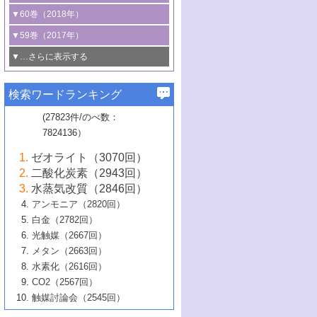
3号 CO
の排出削減および有効活用のた
タリゼーション
2
3号 特殊反応場を利用した触媒的分子変
る非貴金属触媒の研究動向
線を利用した触媒解析技術の最先端
1号 物質移動制御に着目した触媒プロセ
▼60巻（2018年）
4号 格子酸素・格子酸素欠陥を利用した
めの触媒技術
換反応
2号 機能化学品製造に資するクリーンな
ス開発
5号 ゼオライトの合成と応用における研
5号 単原子触媒
触媒反応
1号 固体酸触媒の最新の研究動向
▼59巻（2017年）
触媒的酸化反応
4号 若手による情報発信企画～とびたて
4号 多孔質材料を用いた触媒の新展開
究動向
2号 CO
フリー水素サプライチェーンに
2
6号 参照触媒委員会からのお知らせ
5号 生体触媒によるエネルギー変換反応
2号 二酸化炭素からの有用化学品合成
1号 いたるところに，触媒
▼…さらに表示する
若き触媒の研究者たち～（1）
3号 水処理のための触媒化学
5号 情報学的手法を用いた触媒開発
6号 ヘテロ接合界面
関わる触媒開発動向
B号 第133回触媒討論会（2023年）
6号 窒素とリンの循環のための触媒・機
3号 ナノ粒子・クラスター触媒の最前線
2号 機能性材料の局所構造解析のための
5号 若手による情報発信企画～とびたて
▼58巻（2016年）
4号 光触媒を用いた水分解の最新の研究
6号 カーボンニュートラルに向けた電解
B号 第135回触媒討論会（2025年）
3号 精密高分子合成に関する最近の研究
能性材料
最先端技術
検索ワードランキング
4号 60周年記念企画
若き触媒の研究者たち～（2）
動向
技術
1号 ユニークな構造の高分子を生み出す触
▼57巻（2015年）
動向
B号 第131回触媒討論会（2023年）
3号 無機分離膜材料の開発と触媒反応プ
5号 進化するゼオライト合成技術
6号 石油のノーブル・ユースを志向した
媒技術
(27823件/のべ数：
5号 次世代の触媒プロセスを支えるマイ
B号 第127回触媒討論会（2021年・オン
1号 水素キャリアにかかわる触媒技術の新
4号 バイオマス化成品製造のための触媒
▼56巻（2014年）
ロセスへの適用
触媒技術
7824136）
クロ波
6号 非貴金属系触媒における電気化学的
ライン開催(Zoom)のみ）
2号 リグニンからの化成品製造に向けた触
展開
技術
1号 特殊環境場を利用した材料合成
▼55巻（2013年）
4号 触媒研究における計算科学の利用
酸素還元反応
B号 第129回触媒討論会（2022年・京都
媒技術
6号 メタン転換技術の最新動向
ゼオライト（3070回）
2号 石油精製用触媒の最近の進展
5号 固体触媒による含窒素有機化合物変
2号 光触媒反応機構に関する最新の研究動
1号 高耐久性燃料電池システム用触媒にお
大学：オンライン・対面開催）
▼54巻（2012年）
5号 水素のふるまいを解き明かす最先端
B号 第121回触媒討論会（2018年・東京
3号 触媒研究の最先端～とびたて若き研究
二酸化炭素（2943回）
B号 第125回触媒討論会（2020年・工学
換の最前線
3号 固体酸化物形燃料電池（SOFC）におけ
向
ける新展開
研究
大学）
1号 規則性多孔体の利用技術における最近
▼53巻（2011年）
者たち～（1）
水蒸気改質（2846回）
院大学）
るアノード触媒上での燃料直接改質技術
6号 貴金属使用量低減に向けた自動車排
3号 固体高分子形燃料電池カソード触媒の
2号 リビングラジカル重合の最近の動向
6号 低級アルカンの有効利用のための触
の進歩
アンモニア（2820回）
4号 触媒研究の最先端～とびたて若き研究
1号 金属学から見る合金触媒の新展開
▼52巻（2010年）
ガス浄化触媒の開発
4号 コアシェル構造の制御による触媒機能
開発動向
媒技術
白金（2782回）
3号 天然ガスの化学工業的展開に関する触
2号 第109回触媒討論会
者たち～（2）
2号 第107回触媒討論会
の向上
1号 触媒の劣化対策と長寿命触媒開発
B号 第123回触媒討論会（2019年・大阪
▼51巻（2009年）
4号 人工光合成に向けた近年のアプローチ
光触媒（2667回）
媒技術
B号 第119回触媒討論会（2017年・首都
3号 貴金属低減技術の最新動向
5号 触媒研究の最先端～とびたて若き研究
市立大学）
3号 触媒のその場観察法の進歩（１）
5号 工業触媒およびその周辺技術の最近の
2号 第105回触媒討論会
1号 炭素材料－熱い注目を集める材料－
▼50巻（2008年）
メタン（2663回）
大学東京）
5号 未利用熱エネルギーの有効活用に貢献
4号 貴金属触媒の精密構造制御とその活用
者たち～（3）
4号 貴金属代替技術の最新動向
進歩
水素化（2616回）
4号 触媒のその場観察法の進歩（２）
3号 ナノ構造が拓く新機能
する触媒技術
2号 第103回触媒討論会
1号 触媒化学と学会のこの10年，半世紀，
▼49巻（2007年）
5号 バイオマス化成品製造のための固体触
6号 イオニクス材料と燃料電池・電解合成
5号 光触媒による物質変換反応の新展開
CO2（2567回）
6号 ナノシート
5号 不活性結合の触媒的活性化による有機
そして未来
4号 活性サイトおよびその環境の精密な設
6号 ポリオキソメタレート
3号 環境浄化用光触媒の現状と課題
媒の開発
1号 含フッ素化合物の合成と触媒
▼48巻（2006年）
の最新の研究動向
触媒討論会（2545回）
6号 グラフェン
合成
B号 第115回触媒討論会（2015年・成蹊大
計による触媒の高機能化
2号 第101回触媒討論会
B号 第113回触媒討論会（2014年・ロワジ
4号 水素社会の実現に向けた水素製造・貯
6号 ナノ空間─吸着状態解析から新機能開拓
2号 第99回触媒討論会
B号 第117回触媒討論会（2016年・大阪府
1号 固体酸触媒の最近の進歩
▼47巻（2005年）