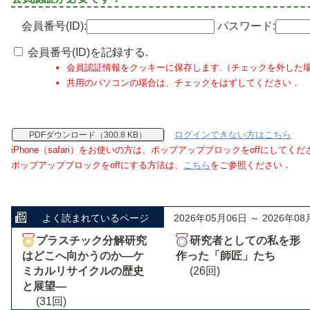
会員番号(ID):
パスワード:
会員番号(ID)を記録する.
会員認証情報をクッキーに保存します.（チェックを外した
共用のパソコンの場合は、チェックをはずしてください．
ログインできない方はこちら
PDFダウンロード（300.8 KB）
iPhone（safari）をお使いの方は、ポップアップブロックをoffにしてく
ポップアップブロックをoffにする方法は、
こちら
をご参照ください．
よく読まれているページ
2026年05月06日 ～ 2026年08
プラスチック分解研究
研究者としての私を形
はどこへ向かうのか―ケ
作った「師匠」たち
ミカルリサイクルの歴史
(26回)
と展望―
(31回)