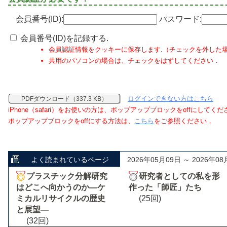
会員番号(ID):
パスワード:
会員番号(ID)を記録する.
会員認証情報をクッキーに保存します.（チェックを外した
共用のパソコンの場合は、チェックをはずしてください．
ログインできない方はこちら
PDFダウンロード（337.3 KB）
iPhone（safari）をお使いの方は、ポップアップブロックをoffにしてく
ポップアップブロックをoffにする方法は、
こちら
をご参照ください．
よく読まれているページ
2026年05月09日 ～ 2026年08
プラスチック分解研究
研究者としての私を形
はどこへ向かうのか―ケ
作った「師匠」たち
ミカルリサイクルの歴史
(25回)
と展望―
(32回)