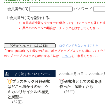
会員番号(ID):
パスワード:
会員番号(ID)を記録する.
会員認証情報をクッキーに保存します.（チェックを外した
共用のパソコンの場合は、チェックをはずしてください．
ログインできない方はこちら
PDFダウンロード（151.0 KB）
iPhone（safari）をお使いの方は、ポップアップブロックをoffにしてく
ポップアップブロックをoffにする方法は、
こちら
をご参照ください．
よく読まれているページ
2026年05月07日 ～ 2026年08
プラスチック分解研究
研究者としての私を形
はどこへ向かうのか―ケ
作った「師匠」たち
ミカルリサイクルの歴史
(26回)
と展望―
(32回)