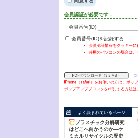
同意する
会員認証が必要です．
会員番号(ID):
会員番号(ID)を記録する.
会員認証情報をクッキーに
共用のパソコンの場合は、
ロ
PDFダウンロード（3.3 MB）
iPhone（safari）をお使いの方は、
ポップアップブロックをoffにする方法は
よく読まれているページ
プラスチック分解研究
はどこへ向かうのか―ケ
ミカルリサイクルの歴史