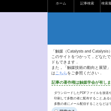
ホーム
記事検索
検索
「触媒（Catalysts and Ca
このサイトをつかって，どなたで
ドもできます．
また，「触媒技術の動向と展望」
は
こちら
をご参照ください．
記事の著作権は触媒学会が有しま
ダウンロードしたPDFファイルを放送
印刷して多数の者に配布すること,ある
多数の者にメール配信することなどは