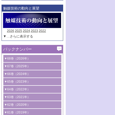
触媒技術の動向と展望
2026
2025
2024
2023
2022
▼…さらに表示する
バックナンバー
▼68巻（2026年）
1号 過酸化水素合成に関する研究動向
▼67巻（2025年）
2号 コンピューター技術により加速する
1号 CO
水素化によるグリーン燃料/グリ
▼66巻（2024年）
2
触媒開発
ーンケミカル製造
1号 低次元ナノ構造を有する触媒材料
▼65巻（2023年）
3号 有機分子変換やCO
資源化のための
2
2号 水素製造のための水分解技術に関す
2号 規制反応場を活用した固体触媒研究
1号 炭素が関わる触媒機能
▼64巻（2022年）
光触媒に関する最近の研究
る最近の研究
の新展開
2号 プラスチックケミカルリサイクルの
1号 合成ガス製造とCOを用いるケミカル
▼63巻（2021年）
B号 第137回触媒討論会（2026年）
3号 オレフィン系樹脂の精密合成に関す
3号 未踏分子変換を目指した酸化触媒プ
ための触媒技術
ズ合成の最新動向
1号 金触媒の新展開
▼62巻（2020年）
る最新技術
ロセスの最前線
3号 非酸化物系金属化合物を基盤とした
2号 化学品合成のための合金触媒開発
2号 ペロブスカイト
1号 触媒設計を拓く欠陥構造のキャラク
▼61巻（2019年）
4号 アルコール類の効率的変換を実現す
4号 シンクロトロン放射光および中性子
触媒材料の開発