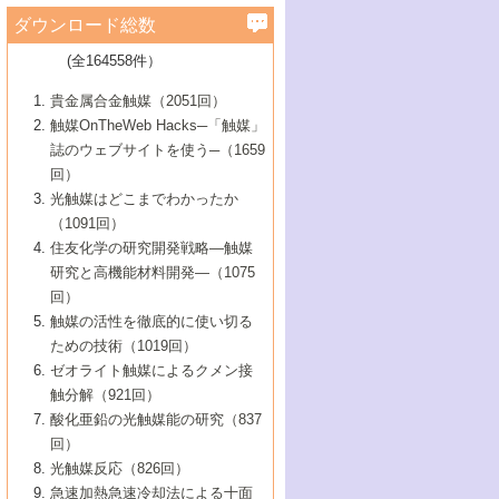
学）
7号 水素を利用する化成品合成の新潮流
6号 新しい固体酸触媒技術
5号 触媒を有効に使うための技術
ールホテル豊橋）
蔵技術の進歩
まで─
3号 メソポーラス物質の新展開
立大学）
3号 実用的ファインケミカル合成プロセス
ダウンロード総数
2号 第97回触媒討論会
1号 最近の触媒担体とその効果
▼46巻（2004年）
7号 ゼオライト合成における最近の進歩
6号 第106回触媒討論会
5号 CO
が関わる触媒・材料
B号 第111回触媒討論会（2013年・関西大
4号 錯体を利用したユニークな表面構造の
を実現する触媒
2
3号 リビング重合触媒の最近の展開
2号 第95回触媒討論会
(全164558件）
1号 部分酸化反応触媒の最前線
▼45巻（2003年）
学）
構築と機能
7号 有機分子触媒による精密有機合成
4号 バイオマス活用のための技術開発
6号 第104回触媒討論会
4号 今後の液体燃料を支える触媒技術
3号 化成品を合成するゼオライト触媒
2号 第93回触媒討論会
1号 なぜこの触媒が良いのか？
▼44巻（2002年）
貴金属合金触媒（2051回）
5号 若手会員による触媒研究の未来展望1：
8号 高機能化ポリオレフィンに向けた重合
5号 こんな物質，あんな物質―新たな触媒
7号 持続可能社会実現のための触媒および
5号 水素製造・貯蔵のための触媒技術の新
4号 水分解用光触媒材料
3号 特殊エネルギー場の触媒反応
触媒OnTheWeb Hacks─「触媒」
企業編
2号 第91回触媒討論会
触媒の最近の進展
1号 高次制御された触媒の化学
▼43巻（2001年）
の可能性―
触媒関連技術
しい展開
誌のウェブサイトを使う─（1659
5号 時間分解分光の進歩と応用
4号 生体内における金属の触媒作用
6号 第102回触媒討論会
3号 最近の自動車排ガス処理技術
2号 第89回触媒討論会
1号 グリーンケミストリーと触媒
▼42巻（2000年）
6号 第100回触媒討論会
8号 未来を拓く金属錯体
回）
6号 第98回触媒討論会
6号 第96回触媒討論会
5号 ファインケミカルズの展開に寄与する
7号 触媒・化学反応における計算化学の進
4号 触媒研究の現状と将来─第90回触媒討論
3号 触媒を利用した電気化学の新展開
2号 第87回触媒討論会特集号
1号 触媒反応工学の明日を拓く
▼41巻（1999年）
7号 『結晶の化学』を活かした触媒研究
光触媒はどこまでわかったか
7号 基礎化学品製造の触媒技術
触媒
歩
会Aから
7号 未来型金属錯体触媒開発への展望
4号 ナノ材料の調製と機能化
（1091回）
3号 生体触媒とバイオプロセス
2号 第85回触媒討論会
8号 イオン液体の応用
1号 孔、穴、あな?-特異な空間とその利用-
▼40巻（1998年）
8号 多機能型リアクター
6号 第94回触媒討論会
8号 若手研究者による触媒研究の未来展望
5号 基礎化学品製造の触媒技術
8号 超臨界流体を用いた化学プロセスの新
住友化学の研究開発戦略―触媒
5号 こんな触媒が欲しい
4号 水素製造・利用の触媒化学
3号 反応ダイナミクス
2号 第83回触媒討論会
1号 創立40周年記念・触媒化学この10年の
▼39巻（1997年）
2：大学・研究所編
展開
研究と高機能材料開発―（1075
7号 サブナノレベルでみた新しい表面現象
6号 第92回触媒討論会
6号 第90回触媒討論会
5号 触媒研究における新しい切り口：コン
進展と21世紀への提言/創立40周年記念・触
4号 超臨界流体の触媒反応への応用
3号 均一系触媒反応最前線
1号 均一系と不均一系触媒反応-その特徴と
回）
▼38巻（1996年）
8号 オレフィン重合触媒の新たな展
7号 基礎化学品製造の触媒技術
ビナトリアルケミストリー
媒学会この10年の歩みとこれから/創立40周
7号 触媒研究と学術雑誌/情報
5号 触媒のおもしろさをどのように伝える
接点
触媒の活性を徹底的に使い切る
4号 実用炭素材料の新展開
1号 触媒の構造と触媒作用/C1化学を中心と
▼37巻（1995年）
年記念・記録は語る
8号 資源の循環と触媒技術
6号 第88回触媒討論会特集号
か
ための技術（1019回）
8号 若い世代からみた触媒化学の現状と未
2号 第79回触媒討論会
5号 研究の方法論を考える
する21世紀への触媒
1号 ファインケミカルズと固体触媒
▼36巻（1994年）
2号 第81回触媒討論会
ゼオライト触媒によるクメン接
来
7号 企業における触媒研究のブレークスル
6号 第86回触媒討論会
3号 最新NO除去触媒の実用化研究
6号 第84回触媒討論会
2号 第77回触媒討論会
2号 第75回触媒討論会
触分解（921回）
1号 電気化学と触媒
▼35巻（1993年）
ー
3号 計算機触媒化学へのさそい
7号 水素化精製触媒の新しい展開
4号 新しい反応場を目指した触媒調製
7号 機能性金属材料と触媒
3号 オリンピックメダル:金・銀・銅はどん
酸化亜鉛の光触媒能の研究（837
3号 希土類を利用した触媒
2号 第73回触媒討論会
8号 この材料を触媒として使ってみません
4号 触媒劣化の制御と予測
1号 工業触媒開発マニュアル―探索から工
▼34巻（1992年）
8号 新しい反応性と機能性を目指した金属
な触媒作用を示すか
回）
5号 反応・分離技術の新しい展開
8号 触媒研究へのNMRの応用と展望
か？
業化まで
4号 触媒とリサイクル
3号 C4化学の展開
5号 最新の実用プロセスと触媒
クラスタ-化学
1号 インパクトを与えたこの研究
▼33巻（1991年）
光触媒反応（826回）
4号 触媒作用における機能の複合化
6号 第80回触媒討論会
2号 第71回触媒討論会
5号 エネルギー変換触媒
4号 《通常号》
6号 第82回触媒討論会
急速加熱急速冷却法による十面
2号 第69回触媒討論会
1号 触媒プロセス開発マニュアル―探索か
▼32巻（1990年）