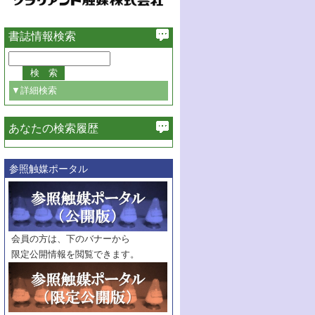
書誌情報検索
▼詳細検索
あなたの検索履歴
必ず含む
参照触媒ポータル
巻・号指定
巻
号
範囲指定
巻
号～
巻
会員の方は、下のバナーから
号
限定公開情報を閲覧できます。
触媒年鑑
年度
記事種別
マーク：
マークあり