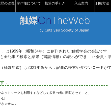
履歴の管理
著作権について
執筆の手引き
入会案内
利用方法・
talysis）」は1959年（昭和34年）に創刊された 触媒学会の会誌です．
も全記事の検索と結果（書誌情報）の表示ができ， 正会員・
（触媒年鑑）も2021年版から，記事の検索やダウンロードが
す．
やネットワークを利用するなどして多数の者に閲覧させること,
いは，
できません．