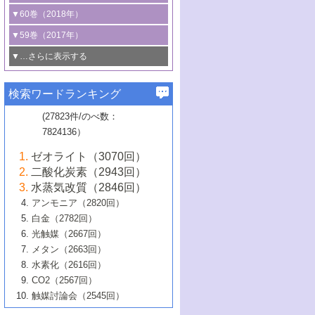
3号 CO
の排出削減および有効活用のた
タリゼーション
2
3号 特殊反応場を利用した触媒的分子変
る非貴金属触媒の研究動向
線を利用した触媒解析技術の最先端
1号 物質移動制御に着目した触媒プロセ
▼60巻（2018年）
4号 格子酸素・格子酸素欠陥を利用した
めの触媒技術
換反応
2号 機能化学品製造に資するクリーンな
ス開発
5号 ゼオライトの合成と応用における研
5号 単原子触媒
触媒反応
1号 固体酸触媒の最新の研究動向
▼59巻（2017年）
触媒的酸化反応
4号 若手による情報発信企画～とびたて
4号 多孔質材料を用いた触媒の新展開
究動向
2号 CO
フリー水素サプライチェーンに
2
6号 参照触媒委員会からのお知らせ
5号 生体触媒によるエネルギー変換反応
2号 二酸化炭素からの有用化学品合成
1号 いたるところに，触媒
▼…さらに表示する
若き触媒の研究者たち～（1）
3号 水処理のための触媒化学
5号 情報学的手法を用いた触媒開発
6号 ヘテロ接合界面
関わる触媒開発動向
B号 第133回触媒討論会（2023年）
6号 窒素とリンの循環のための触媒・機
3号 ナノ粒子・クラスター触媒の最前線
2号 機能性材料の局所構造解析のための
5号 若手による情報発信企画～とびたて
▼58巻（2016年）
4号 光触媒を用いた水分解の最新の研究
6号 カーボンニュートラルに向けた電解
B号 第135回触媒討論会（2025年）
3号 精密高分子合成に関する最近の研究
能性材料
最先端技術
検索ワードランキング
4号 60周年記念企画
若き触媒の研究者たち～（2）
動向
技術
1号 ユニークな構造の高分子を生み出す触
▼57巻（2015年）
動向
B号 第131回触媒討論会（2023年）
3号 無機分離膜材料の開発と触媒反応プ
5号 進化するゼオライト合成技術
6号 石油のノーブル・ユースを志向した
媒技術
(27823件/のべ数：
5号 次世代の触媒プロセスを支えるマイ
B号 第127回触媒討論会（2021年・オン
1号 水素キャリアにかかわる触媒技術の新
4号 バイオマス化成品製造のための触媒
▼56巻（2014年）
ロセスへの適用
触媒技術
7824136）
クロ波
6号 非貴金属系触媒における電気化学的
ライン開催(Zoom)のみ）
2号 リグニンからの化成品製造に向けた触
展開
技術
1号 特殊環境場を利用した材料合成
▼55巻（2013年）
4号 触媒研究における計算科学の利用
酸素還元反応
B号 第129回触媒討論会（2022年・京都
媒技術
6号 メタン転換技術の最新動向
ゼオライト（3070回）
2号 石油精製用触媒の最近の進展
5号 固体触媒による含窒素有機化合物変
2号 光触媒反応機構に関する最新の研究動
1号 高耐久性燃料電池システム用触媒にお
大学：オンライン・対面開催）
▼54巻（2012年）
5号 水素のふるまいを解き明かす最先端
B号 第121回触媒討論会（2018年・東京
3号 触媒研究の最先端～とびたて若き研究
二酸化炭素（2943回）
B号 第125回触媒討論会（2020年・工学
換の最前線
3号 固体酸化物形燃料電池（SOFC）におけ
向
ける新展開
研究
大学）
1号 規則性多孔体の利用技術における最近
▼53巻（2011年）
者たち～（1）
水蒸気改質（2846回）
院大学）
るアノード触媒上での燃料直接改質技術
6号 貴金属使用量低減に向けた自動車排
3号 固体高分子形燃料電池カソード触媒の
2号 リビングラジカル重合の最近の動向
6号 低級アルカンの有効利用のための触
の進歩
アンモニア（2820回）
4号 触媒研究の最先端～とびたて若き研究
1号 金属学から見る合金触媒の新展開
▼52巻（2010年）
ガス浄化触媒の開発
4号 コアシェル構造の制御による触媒機能
開発動向
媒技術
白金（2782回）
3号 天然ガスの化学工業的展開に関する触
2号 第109回触媒討論会
者たち～（2）
2号 第107回触媒討論会
の向上
1号 触媒の劣化対策と長寿命触媒開発
B号 第123回触媒討論会（2019年・大阪
▼51巻（2009年）
4号 人工光合成に向けた近年のアプローチ
光触媒（2667回）
媒技術
B号 第119回触媒討論会（2017年・首都
3号 貴金属低減技術の最新動向
5号 触媒研究の最先端～とびたて若き研究
市立大学）
3号 触媒のその場観察法の進歩（１）
5号 工業触媒およびその周辺技術の最近の
2号 第105回触媒討論会
1号 炭素材料－熱い注目を集める材料－
▼50巻（2008年）
メタン（2663回）
大学東京）
5号 未利用熱エネルギーの有効活用に貢献
4号 貴金属触媒の精密構造制御とその活用
者たち～（3）
4号 貴金属代替技術の最新動向
進歩
水素化（2616回）
4号 触媒のその場観察法の進歩（２）
3号 ナノ構造が拓く新機能
する触媒技術
2号 第103回触媒討論会
1号 触媒化学と学会のこの10年，半世紀，
▼49巻（2007年）
5号 バイオマス化成品製造のための固体触
6号 イオニクス材料と燃料電池・電解合成
5号 光触媒による物質変換反応の新展開
CO2（2567回）
6号 ナノシート
5号 不活性結合の触媒的活性化による有機
そして未来
4号 活性サイトおよびその環境の精密な設
6号 ポリオキソメタレート
3号 環境浄化用光触媒の現状と課題
媒の開発
1号 含フッ素化合物の合成と触媒
▼48巻（2006年）
の最新の研究動向
触媒討論会（2545回）
6号 グラフェン
合成
B号 第115回触媒討論会（2015年・成蹊大
計による触媒の高機能化
2号 第101回触媒討論会
B号 第113回触媒討論会（2014年・ロワジ
4号 水素社会の実現に向けた水素製造・貯
6号 ナノ空間─吸着状態解析から新機能開拓
2号 第99回触媒討論会
B号 第117回触媒討論会（2016年・大阪府
1号 固体酸触媒の最近の進歩
▼47巻（2005年）