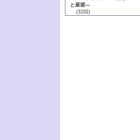
と展望―
(32回)