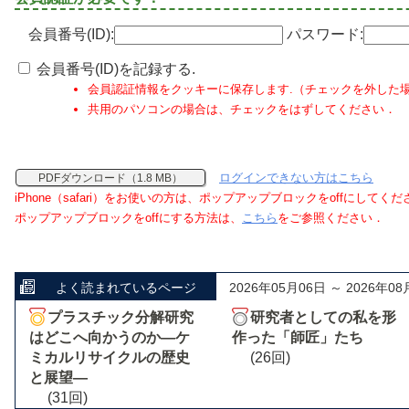
会員番号(ID):
パスワード:
会員番号(ID)を記録する.
会員認証情報をクッキーに保存します.（チェックを外した
共用のパソコンの場合は、チェックをはずしてください．
ログインできない方はこちら
PDFダウンロード（1.8 MB）
iPhone（safari）をお使いの方は、ポップアップブロックをoffにしてく
ポップアップブロックをoffにする方法は、
こちら
をご参照ください．
よく読まれているページ
2026年05月06日 ～ 2026年08
プラスチック分解研究
研究者としての私を形
はどこへ向かうのか―ケ
作った「師匠」たち
ミカルリサイクルの歴史
(26回)
と展望―
(31回)