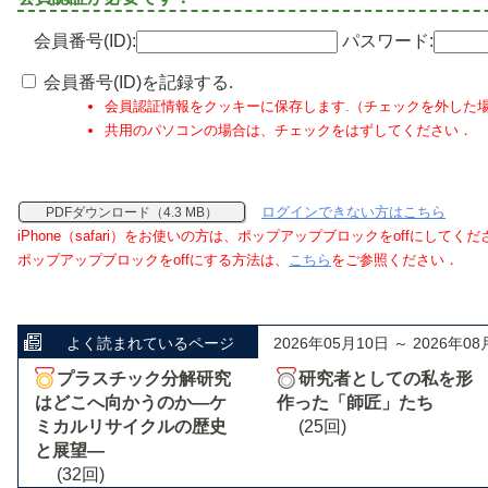
会員番号(ID):
パスワード:
会員番号(ID)を記録する.
会員認証情報をクッキーに保存します.（チェックを外した
共用のパソコンの場合は、チェックをはずしてください．
ログインできない方はこちら
PDFダウンロード（4.3 MB）
iPhone（safari）をお使いの方は、ポップアップブロックをoffにしてく
ポップアップブロックをoffにする方法は、
こちら
をご参照ください．
よく読まれているページ
2026年05月10日 ～ 2026年08
プラスチック分解研究
研究者としての私を形
はどこへ向かうのか―ケ
作った「師匠」たち
ミカルリサイクルの歴史
(25回)
と展望―
(32回)