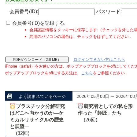
会員番号(ID):
パスワード:
会員番号(ID)を記録する.
会員認証情報をクッキーに保存します.（チェックを外した
共用のパソコンの場合は、チェックをはずしてください．
ログインできない方はこちら
PDFダウンロード（2.8 MB）
iPhone（safari）をお使いの方は、ポップアップブロックをoffにしてく
ポップアップブロックをoffにする方法は、
こちら
をご参照ください．
よく読まれているページ
2026年05月08日 ～ 2026年08
プラスチック分解研究
研究者としての私を形
はどこへ向かうのか―ケ
作った「師匠」たち
ミカルリサイクルの歴史
(26回)
と展望―
(32回)