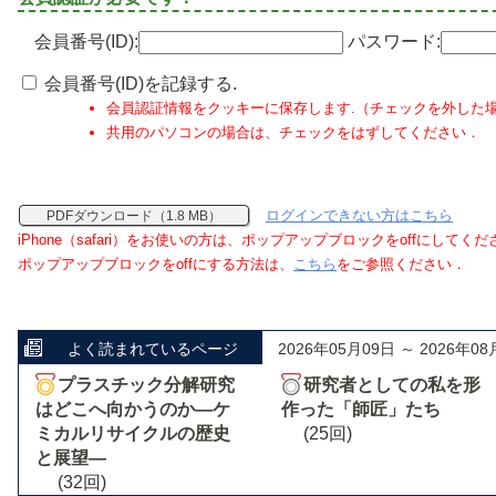
会員番号(ID):
パスワード:
会員番号(ID)を記録する.
会員認証情報をクッキーに保存します.（チェックを外した
共用のパソコンの場合は、チェックをはずしてください．
ログインできない方はこちら
PDFダウンロード（1.8 MB）
iPhone（safari）をお使いの方は、ポップアップブロックをoffにしてく
ポップアップブロックをoffにする方法は、
こちら
をご参照ください．
よく読まれているページ
2026年05月09日 ～ 2026年08
プラスチック分解研究
研究者としての私を形
はどこへ向かうのか―ケ
作った「師匠」たち
ミカルリサイクルの歴史
(25回)
と展望―
(32回)