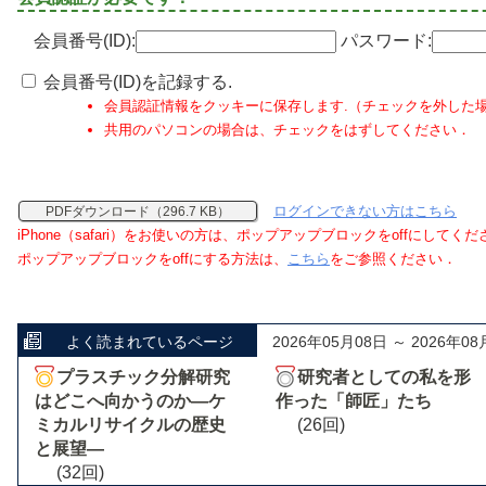
会員番号(ID):
パスワード:
会員番号(ID)を記録する.
会員認証情報をクッキーに保存します.（チェックを外した
共用のパソコンの場合は、チェックをはずしてください．
ログインできない方はこちら
PDFダウンロード（296.7 KB）
iPhone（safari）をお使いの方は、ポップアップブロックをoffにしてく
ポップアップブロックをoffにする方法は、
こちら
をご参照ください．
よく読まれているページ
2026年05月08日 ～ 2026年08
プラスチック分解研究
研究者としての私を形
はどこへ向かうのか―ケ
作った「師匠」たち
ミカルリサイクルの歴史
(26回)
と展望―
(32回)