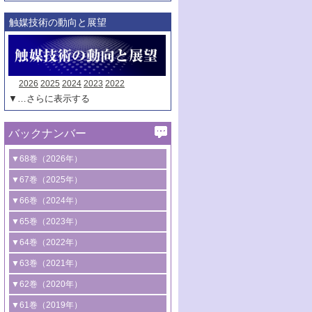
触媒技術の動向と展望
2026
2025
2024
2023
2022
▼…さらに表示する
バックナンバー
▼68巻（2026年）
1号 過酸化水素合成に関する研究動向
▼67巻（2025年）
2号 コンピューター技術により加速する
1号 CO
水素化によるグリーン燃料/グリ
▼66巻（2024年）
2
触媒開発
ーンケミカル製造
1号 低次元ナノ構造を有する触媒材料
▼65巻（2023年）
3号 有機分子変換やCO
資源化のための
2
2号 水素製造のための水分解技術に関す
2号 規制反応場を活用した固体触媒研究
1号 炭素が関わる触媒機能
▼64巻（2022年）
光触媒に関する最近の研究
る最近の研究
の新展開
2号 プラスチックケミカルリサイクルの
1号 合成ガス製造とCOを用いるケミカル
▼63巻（2021年）
B号 第137回触媒討論会（2026年）
3号 オレフィン系樹脂の精密合成に関す
3号 未踏分子変換を目指した酸化触媒プ
ための触媒技術
ズ合成の最新動向
1号 金触媒の新展開
▼62巻（2020年）
る最新技術
ロセスの最前線
3号 非酸化物系金属化合物を基盤とした
2号 化学品合成のための合金触媒開発
2号 ペロブスカイト
1号 触媒設計を拓く欠陥構造のキャラク
▼61巻（2019年）
4号 アルコール類の効率的変換を実現す
4号 シンクロトロン放射光および中性子
触媒材料の開発