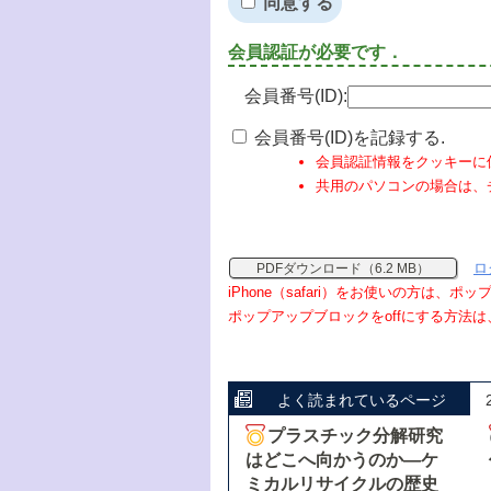
同意する
会員認証が必要です．
会員番号(ID):
会員番号(ID)を記録する.
会員認証情報をクッキーに
共用のパソコンの場合は、
ロ
PDFダウンロード（6.2 MB）
iPhone（safari）をお使いの方は、
ポップアップブロックをoffにする方法は
よく読まれているページ
プラスチック分解研究
はどこへ向かうのか―ケ
ミカルリサイクルの歴史