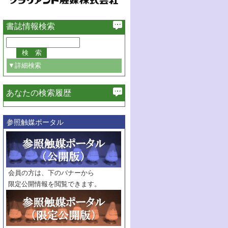
書誌情報検索
▼詳細検索
あなたの検索履歴
必ず含む
参照触媒ポータル
巻・号指定
巻
号
範囲指定
巻
号～
巻
会員の方は、下のバナーから
号
限定公開情報を閲覧できます。
触媒年鑑
年度
記事種別
マーク：
マークあり