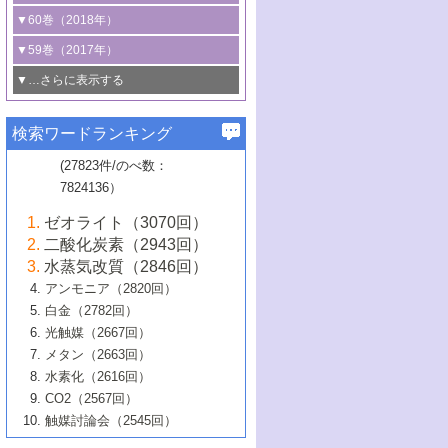
3号 CO
の排出削減および有効活用のた
タリゼーション
2
3号 特殊反応場を利用した触媒的分子変
る非貴金属触媒の研究動向
線を利用した触媒解析技術の最先端
1号 物質移動制御に着目した触媒プロセ
▼60巻（2018年）
4号 格子酸素・格子酸素欠陥を利用した
めの触媒技術
換反応
2号 機能化学品製造に資するクリーンな
ス開発
5号 ゼオライトの合成と応用における研
5号 単原子触媒
触媒反応
1号 固体酸触媒の最新の研究動向
▼59巻（2017年）
触媒的酸化反応
4号 若手による情報発信企画～とびたて
4号 多孔質材料を用いた触媒の新展開
究動向
2号 CO
フリー水素サプライチェーンに
2
6号 参照触媒委員会からのお知らせ
5号 生体触媒によるエネルギー変換反応
2号 二酸化炭素からの有用化学品合成
1号 いたるところに，触媒
▼…さらに表示する
若き触媒の研究者たち～（1）
3号 水処理のための触媒化学
5号 情報学的手法を用いた触媒開発
6号 ヘテロ接合界面
関わる触媒開発動向
B号 第133回触媒討論会（2023年）
6号 窒素とリンの循環のための触媒・機
3号 ナノ粒子・クラスター触媒の最前線
2号 機能性材料の局所構造解析のための
5号 若手による情報発信企画～とびたて
▼58巻（2016年）
4号 光触媒を用いた水分解の最新の研究
6号 カーボンニュートラルに向けた電解
B号 第135回触媒討論会（2025年）
3号 精密高分子合成に関する最近の研究
能性材料
最先端技術
検索ワードランキング
4号 60周年記念企画
若き触媒の研究者たち～（2）
動向
技術
1号 ユニークな構造の高分子を生み出す触
▼57巻（2015年）
動向
B号 第131回触媒討論会（2023年）
3号 無機分離膜材料の開発と触媒反応プ
5号 進化するゼオライト合成技術
6号 石油のノーブル・ユースを志向した
媒技術
(27823件/のべ数：
5号 次世代の触媒プロセスを支えるマイ
B号 第127回触媒討論会（2021年・オン
1号 水素キャリアにかかわる触媒技術の新
4号 バイオマス化成品製造のための触媒
▼56巻（2014年）
ロセスへの適用
触媒技術
7824136）
クロ波
6号 非貴金属系触媒における電気化学的
ライン開催(Zoom)のみ）
2号 リグニンからの化成品製造に向けた触
展開
技術
1号 特殊環境場を利用した材料合成
▼55巻（2013年）
4号 触媒研究における計算科学の利用
酸素還元反応
B号 第129回触媒討論会（2022年・京都
媒技術
6号 メタン転換技術の最新動向
ゼオライト（3070回）
2号 石油精製用触媒の最近の進展
5号 固体触媒による含窒素有機化合物変
2号 光触媒反応機構に関する最新の研究動
1号 高耐久性燃料電池システム用触媒にお
大学：オンライン・対面開催）
▼54巻（2012年）
5号 水素のふるまいを解き明かす最先端
B号 第121回触媒討論会（2018年・東京
3号 触媒研究の最先端～とびたて若き研究
二酸化炭素（2943回）
B号 第125回触媒討論会（2020年・工学
換の最前線
3号 固体酸化物形燃料電池（SOFC）におけ
向
ける新展開
研究
大学）
1号 規則性多孔体の利用技術における最近
▼53巻（2011年）
者たち～（1）
水蒸気改質（2846回）
院大学）
るアノード触媒上での燃料直接改質技術
6号 貴金属使用量低減に向けた自動車排
3号 固体高分子形燃料電池カソード触媒の
2号 リビングラジカル重合の最近の動向
6号 低級アルカンの有効利用のための触
の進歩
アンモニア（2820回）
4号 触媒研究の最先端～とびたて若き研究
1号 金属学から見る合金触媒の新展開
▼52巻（2010年）
ガス浄化触媒の開発
4号 コアシェル構造の制御による触媒機能
開発動向
媒技術
白金（2782回）
3号 天然ガスの化学工業的展開に関する触
2号 第109回触媒討論会
者たち～（2）
2号 第107回触媒討論会
の向上
1号 触媒の劣化対策と長寿命触媒開発
B号 第123回触媒討論会（2019年・大阪
▼51巻（2009年）
4号 人工光合成に向けた近年のアプローチ
光触媒（2667回）
媒技術
B号 第119回触媒討論会（2017年・首都
3号 貴金属低減技術の最新動向
5号 触媒研究の最先端～とびたて若き研究
市立大学）
3号 触媒のその場観察法の進歩（１）
5号 工業触媒およびその周辺技術の最近の
2号 第105回触媒討論会
1号 炭素材料－熱い注目を集める材料－
▼50巻（2008年）
メタン（2663回）
大学東京）
5号 未利用熱エネルギーの有効活用に貢献
4号 貴金属触媒の精密構造制御とその活用
者たち～（3）
4号 貴金属代替技術の最新動向
進歩
水素化（2616回）
4号 触媒のその場観察法の進歩（２）
3号 ナノ構造が拓く新機能
する触媒技術
2号 第103回触媒討論会
1号 触媒化学と学会のこの10年，半世紀，
▼49巻（2007年）
5号 バイオマス化成品製造のための固体触
6号 イオニクス材料と燃料電池・電解合成
5号 光触媒による物質変換反応の新展開
CO2（2567回）
6号 ナノシート
5号 不活性結合の触媒的活性化による有機
そして未来
4号 活性サイトおよびその環境の精密な設
6号 ポリオキソメタレート
3号 環境浄化用光触媒の現状と課題
媒の開発
1号 含フッ素化合物の合成と触媒
▼48巻（2006年）
の最新の研究動向
触媒討論会（2545回）
6号 グラフェン
合成
B号 第115回触媒討論会（2015年・成蹊大
計による触媒の高機能化
2号 第101回触媒討論会
B号 第113回触媒討論会（2014年・ロワジ
4号 水素社会の実現に向けた水素製造・貯
6号 ナノ空間─吸着状態解析から新機能開拓
2号 第99回触媒討論会
B号 第117回触媒討論会（2016年・大阪府
1号 固体酸触媒の最近の進歩
▼47巻（2005年）