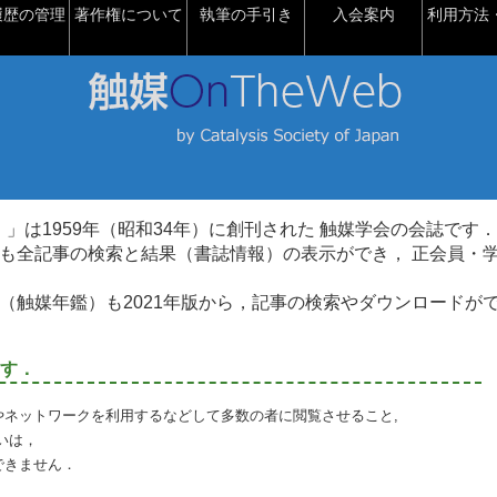
履歴の管理
著作権について
執筆の手引き
入会案内
利用方法・
talysis）」は1959年（昭和34年）に創刊された 触媒学会の会誌です．
も全記事の検索と結果（書誌情報）の表示ができ， 正会員・
（触媒年鑑）も2021年版から，記事の検索やダウンロードが
す．
やネットワークを利用するなどして多数の者に閲覧させること,
いは，
できません．