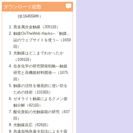
学）
7号 水素を利用する化成品合成の新潮流
6号 新しい固体酸触媒技術
5号 触媒を有効に使うための技術
ールホテル豊橋）
蔵技術の進歩
まで─
3号 メソポーラス物質の新展開
立大学）
3号 実用的ファインケミカル合成プロセス
ダウンロード総数
2号 第97回触媒討論会
1号 最近の触媒担体とその効果
▼46巻（2004年）
7号 ゼオライト合成における最近の進歩
6号 第106回触媒討論会
5号 CO
が関わる触媒・材料
B号 第111回触媒討論会（2013年・関西大
4号 錯体を利用したユニークな表面構造の
を実現する触媒
2
3号 リビング重合触媒の最近の展開
2号 第95回触媒討論会
(全164559件）
1号 部分酸化反応触媒の最前線
▼45巻（2003年）
学）
構築と機能
7号 有機分子触媒による精密有機合成
4号 バイオマス活用のための技術開発
6号 第104回触媒討論会
4号 今後の液体燃料を支える触媒技術
3号 化成品を合成するゼオライト触媒
2号 第93回触媒討論会
1号 なぜこの触媒が良いのか？
▼44巻（2002年）
貴金属合金触媒（2051回）
5号 若手会員による触媒研究の未来展望1：
8号 高機能化ポリオレフィンに向けた重合
5号 こんな物質，あんな物質―新たな触媒
7号 持続可能社会実現のための触媒および
5号 水素製造・貯蔵のための触媒技術の新
4号 水分解用光触媒材料
3号 特殊エネルギー場の触媒反応
触媒OnTheWeb Hacks─「触媒」
企業編
2号 第91回触媒討論会
触媒の最近の進展
1号 高次制御された触媒の化学
▼43巻（2001年）
の可能性―
触媒関連技術
しい展開
誌のウェブサイトを使う─（1659
5号 時間分解分光の進歩と応用
4号 生体内における金属の触媒作用
6号 第102回触媒討論会
3号 最近の自動車排ガス処理技術
2号 第89回触媒討論会
1号 グリーンケミストリーと触媒
▼42巻（2000年）
6号 第100回触媒討論会
8号 未来を拓く金属錯体
回）
6号 第98回触媒討論会
6号 第96回触媒討論会
5号 ファインケミカルズの展開に寄与する
7号 触媒・化学反応における計算化学の進
4号 触媒研究の現状と将来─第90回触媒討論
3号 触媒を利用した電気化学の新展開
2号 第87回触媒討論会特集号
1号 触媒反応工学の明日を拓く
▼41巻（1999年）
7号 『結晶の化学』を活かした触媒研究
光触媒はどこまでわかったか
7号 基礎化学品製造の触媒技術
触媒
歩
会Aから
7号 未来型金属錯体触媒開発への展望
4号 ナノ材料の調製と機能化
（1091回）
3号 生体触媒とバイオプロセス
2号 第85回触媒討論会
8号 イオン液体の応用
1号 孔、穴、あな?-特異な空間とその利用-
▼40巻（1998年）
8号 多機能型リアクター
6号 第94回触媒討論会
8号 若手研究者による触媒研究の未来展望
5号 基礎化学品製造の触媒技術
8号 超臨界流体を用いた化学プロセスの新
住友化学の研究開発戦略―触媒
5号 こんな触媒が欲しい
4号 水素製造・利用の触媒化学
3号 反応ダイナミクス
2号 第83回触媒討論会
1号 創立40周年記念・触媒化学この10年の
▼39巻（1997年）
2：大学・研究所編
展開
研究と高機能材料開発―（1075
7号 サブナノレベルでみた新しい表面現象
6号 第92回触媒討論会
6号 第90回触媒討論会
5号 触媒研究における新しい切り口：コン
進展と21世紀への提言/創立40周年記念・触
4号 超臨界流体の触媒反応への応用
3号 均一系触媒反応最前線
1号 均一系と不均一系触媒反応-その特徴と
回）
▼38巻（1996年）
8号 オレフィン重合触媒の新たな展
7号 基礎化学品製造の触媒技術
ビナトリアルケミストリー
媒学会この10年の歩みとこれから/創立40周
7号 触媒研究と学術雑誌/情報
5号 触媒のおもしろさをどのように伝える
接点
触媒の活性を徹底的に使い切る
4号 実用炭素材料の新展開
1号 触媒の構造と触媒作用/C1化学を中心と
▼37巻（1995年）
年記念・記録は語る
8号 資源の循環と触媒技術
6号 第88回触媒討論会特集号
か
ための技術（1019回）
8号 若い世代からみた触媒化学の現状と未
2号 第79回触媒討論会
5号 研究の方法論を考える
する21世紀への触媒
1号 ファインケミカルズと固体触媒
▼36巻（1994年）
2号 第81回触媒討論会
ゼオライト触媒によるクメン接
来
7号 企業における触媒研究のブレークスル
6号 第86回触媒討論会
3号 最新NO除去触媒の実用化研究
6号 第84回触媒討論会
2号 第77回触媒討論会
2号 第75回触媒討論会
触分解（921回）
1号 電気化学と触媒
▼35巻（1993年）
ー
3号 計算機触媒化学へのさそい
7号 水素化精製触媒の新しい展開
4号 新しい反応場を目指した触媒調製
7号 機能性金属材料と触媒
3号 オリンピックメダル:金・銀・銅はどん
酸化亜鉛の光触媒能の研究（837
3号 希土類を利用した触媒
2号 第73回触媒討論会
8号 この材料を触媒として使ってみません
4号 触媒劣化の制御と予測
1号 工業触媒開発マニュアル―探索から工
▼34巻（1992年）
8号 新しい反応性と機能性を目指した金属
な触媒作用を示すか
回）
5号 反応・分離技術の新しい展開
8号 触媒研究へのNMRの応用と展望
か？
業化まで
4号 触媒とリサイクル
3号 C4化学の展開
5号 最新の実用プロセスと触媒
クラスタ-化学
1号 インパクトを与えたこの研究
▼33巻（1991年）
光触媒反応（826回）
4号 触媒作用における機能の複合化
6号 第80回触媒討論会
2号 第71回触媒討論会
5号 エネルギー変換触媒
4号 《通常号》
6号 第82回触媒討論会
急速加熱急速冷却法による十面
2号 第69回触媒討論会
1号 触媒プロセス開発マニュアル―探索か
▼32巻（1990年）