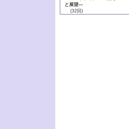
と展望―
(32回)