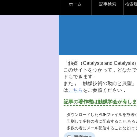
ホーム
記事検索
検索
「触媒（Catalysts and Ca
このサイトをつかって，どなたで
ドもできます．
また，「触媒技術の動向と展望」
は
こちら
をご参照ください．
記事の著作権は触媒学会が有しま
ダウンロードしたPDFファイルを放送
印刷して多数の者に配布すること,ある
多数の者にメール配信することなどは