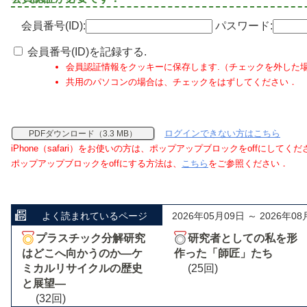
会員番号(ID):
パスワード:
会員番号(ID)を記録する.
会員認証情報をクッキーに保存します.（チェックを外した
共用のパソコンの場合は、チェックをはずしてください．
ログインできない方はこちら
PDFダウンロード（3.3 MB）
iPhone（safari）をお使いの方は、ポップアップブロックをoffにしてく
ポップアップブロックをoffにする方法は、
こちら
をご参照ください．
よく読まれているページ
2026年05月09日 ～ 2026年08
プラスチック分解研究
研究者としての私を形
はどこへ向かうのか―ケ
作った「師匠」たち
ミカルリサイクルの歴史
(25回)
と展望―
(32回)