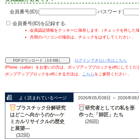
会員番号(ID):
パスワード:
会員番号(ID)を記録する.
会員認証情報をクッキーに保存します.（チェックを外した
共用のパソコンの場合は、チェックをはずしてください．
ログインできない方はこちら
PDFダウンロード（3.6 MB）
iPhone（safari）をお使いの方は、ポップアップブロックをoffにしてく
ポップアップブロックをoffにする方法は、
こちら
をご参照ください．
よく読まれているページ
2026年05月08日 ～ 2026年08
プラスチック分解研究
研究者としての私を形
はどこへ向かうのか―ケ
作った「師匠」たち
ミカルリサイクルの歴史
(26回)
と展望―
(32回)