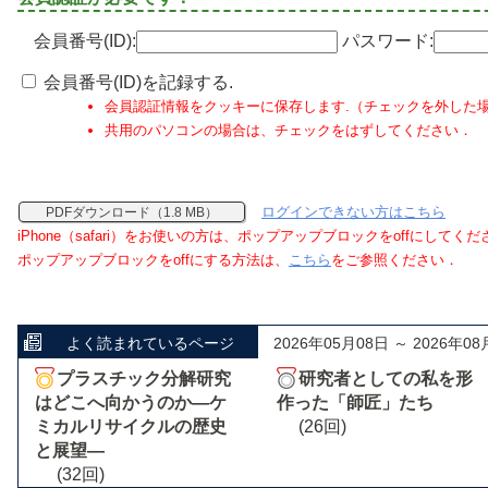
会員番号(ID):
パスワード:
会員番号(ID)を記録する.
会員認証情報をクッキーに保存します.（チェックを外した
共用のパソコンの場合は、チェックをはずしてください．
ログインできない方はこちら
PDFダウンロード（1.8 MB）
iPhone（safari）をお使いの方は、ポップアップブロックをoffにしてく
ポップアップブロックをoffにする方法は、
こちら
をご参照ください．
よく読まれているページ
2026年05月08日 ～ 2026年08
プラスチック分解研究
研究者としての私を形
はどこへ向かうのか―ケ
作った「師匠」たち
ミカルリサイクルの歴史
(26回)
と展望―
(32回)