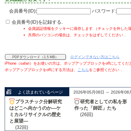
会員番号(ID):
パスワード:
会員番号(ID)を記録する.
会員認証情報をクッキーに保存します.（チェックを外した
共用のパソコンの場合は、チェックをはずしてください．
ログインできない方はこちら
PDFダウンロード（1.5 MB）
iPhone（safari）をお使いの方は、ポップアップブロックをoffにしてく
ポップアップブロックをoffにする方法は、
こちら
をご参照ください．
よく読まれているページ
2026年05月08日 ～ 2026年08
プラスチック分解研究
研究者としての私を形
はどこへ向かうのか―ケ
作った「師匠」たち
ミカルリサイクルの歴史
(26回)
と展望―
(32回)