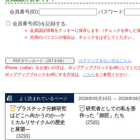
会員番号(ID):
パスワード:
会員番号(ID)を記録する.
会員認証情報をクッキーに保存します.（チェックを外した
共用のパソコンの場合は、チェックをはずしてください．
ログインできない方はこちら
PDFダウンロード（267.9 KB）
iPhone（safari）をお使いの方は、ポップアップブロックをoffにしてく
ポップアップブロックをoffにする方法は、
こちら
をご参照ください．
よく読まれているページ
2026年05月10日 ～ 2026年08
プラスチック分解研究
研究者としての私を形
はどこへ向かうのか―ケ
作った「師匠」たち
ミカルリサイクルの歴史
(25回)
と展望―
(32回)