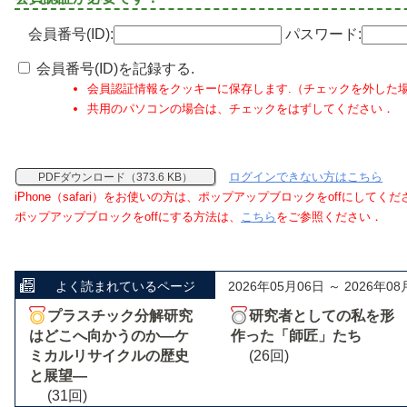
会員番号(ID):
パスワード:
会員番号(ID)を記録する.
会員認証情報をクッキーに保存します.（チェックを外した
共用のパソコンの場合は、チェックをはずしてください．
ログインできない方はこちら
PDFダウンロード（373.6 KB）
iPhone（safari）をお使いの方は、ポップアップブロックをoffにしてく
ポップアップブロックをoffにする方法は、
こちら
をご参照ください．
よく読まれているページ
2026年05月06日 ～ 2026年08
プラスチック分解研究
研究者としての私を形
はどこへ向かうのか―ケ
作った「師匠」たち
ミカルリサイクルの歴史
(26回)
と展望―
(31回)