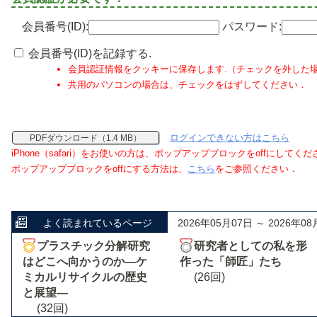
会員番号(ID):
パスワード:
会員番号(ID)を記録する.
会員認証情報をクッキーに保存します.（チェックを外した
共用のパソコンの場合は、チェックをはずしてください．
ログインできない方はこちら
PDFダウンロード（1.4 MB）
iPhone（safari）をお使いの方は、ポップアップブロックをoffにしてく
ポップアップブロックをoffにする方法は、
こちら
をご参照ください．
よく読まれているページ
2026年05月07日 ～ 2026年08
プラスチック分解研究
研究者としての私を形
はどこへ向かうのか―ケ
作った「師匠」たち
ミカルリサイクルの歴史
(26回)
と展望―
(32回)