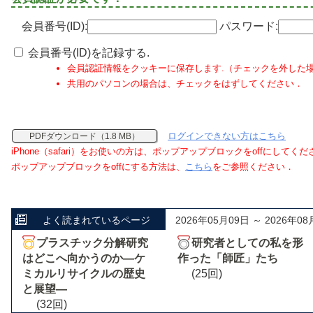
会員番号(ID):
パスワード:
会員番号(ID)を記録する.
会員認証情報をクッキーに保存します.（チェックを外した
共用のパソコンの場合は、チェックをはずしてください．
ログインできない方はこちら
PDFダウンロード（1.8 MB）
iPhone（safari）をお使いの方は、ポップアップブロックをoffにしてく
ポップアップブロックをoffにする方法は、
こちら
をご参照ください．
よく読まれているページ
2026年05月09日 ～ 2026年08
プラスチック分解研究
研究者としての私を形
はどこへ向かうのか―ケ
作った「師匠」たち
ミカルリサイクルの歴史
(25回)
と展望―
(32回)