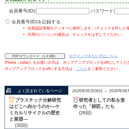
会員番号(ID):
パスワード:
会員番号(ID)を記録する.
会員認証情報をクッキーに保存します.（チェックを外した
共用のパソコンの場合は、チェックをはずしてください．
ログインできない方はこちら
PDFダウンロード（1.4 MB）
iPhone（safari）をお使いの方は、ポップアップブロックをoffにしてく
ポップアップブロックをoffにする方法は、
こちら
をご参照ください．
よく読まれているページ
2026年05月06日 ～ 2026年08
プラスチック分解研究
研究者としての私を形
はどこへ向かうのか―ケ
作った「師匠」たち
ミカルリサイクルの歴史
(26回)
と展望―
(30回)