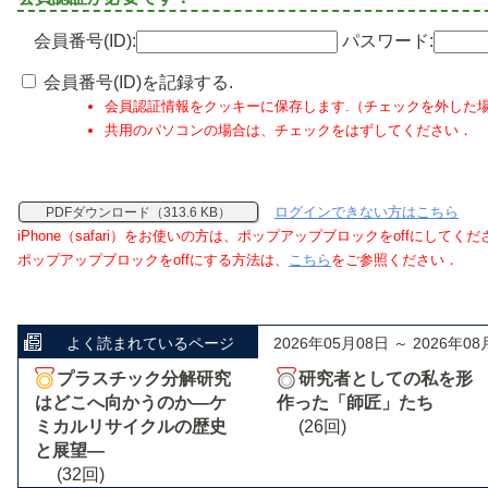
会員番号(ID):
パスワード:
会員番号(ID)を記録する.
会員認証情報をクッキーに保存します.（チェックを外した
共用のパソコンの場合は、チェックをはずしてください．
ログインできない方はこちら
PDFダウンロード（313.6 KB）
iPhone（safari）をお使いの方は、ポップアップブロックをoffにしてく
ポップアップブロックをoffにする方法は、
こちら
をご参照ください．
よく読まれているページ
2026年05月08日 ～ 2026年08
プラスチック分解研究
研究者としての私を形
はどこへ向かうのか―ケ
作った「師匠」たち
ミカルリサイクルの歴史
(26回)
と展望―
(32回)