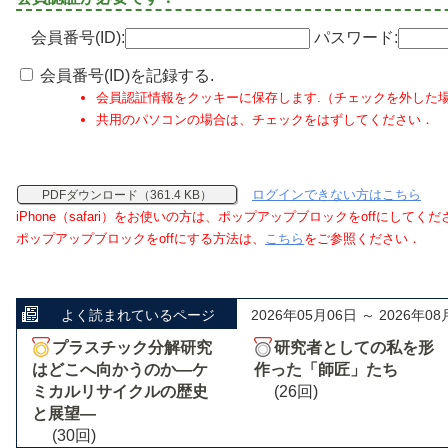
会員番号(ID):
パスワード:
会員番号(ID)を記録する.
会員認証情報をクッキーに保存します.（チェックを外した
共用のパソコンの場合は、チェックをはずしてください．
ログインできない方はこちら
PDFダウンロード（361.4 KB）
iPhone（safari）をお使いの方は、ポップアップブロックをoffにしてく
ポップアップブロックをoffにする方法は、
こちら
をご参照ください．
よく読まれているページ
2026年05月06日 ～ 2026年08
プラスチック分解研究
研究者としての私を形
はどこへ向かうのか―ケ
作った「師匠」たち
ミカルリサイクルの歴史
(26回)
と展望―
(30回)