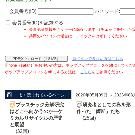
会員番号(ID):
パスワード:
会員番号(ID)を記録する.
会員認証情報をクッキーに保存します.（チェックを外した
共用のパソコンの場合は、チェックをはずしてください．
ログインできない方はこちら
PDFダウンロード（1.8 MB）
iPhone（safari）をお使いの方は、ポップアップブロックをoffにしてく
ポップアップブロックをoffにする方法は、
こちら
をご参照ください．
よく読まれているページ
2026年05月09日 ～ 2026年08
プラスチック分解研究
研究者としての私を形
はどこへ向かうのか―ケ
作った「師匠」たち
ミカルリサイクルの歴史
(25回)
と展望―
(32回)