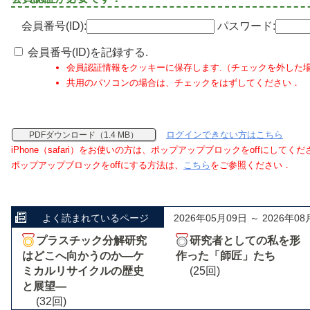
会員番号(ID):
パスワード:
会員番号(ID)を記録する.
会員認証情報をクッキーに保存します.（チェックを外した
共用のパソコンの場合は、チェックをはずしてください．
ログインできない方はこちら
PDFダウンロード（1.4 MB）
iPhone（safari）をお使いの方は、ポップアップブロックをoffにしてく
ポップアップブロックをoffにする方法は、
こちら
をご参照ください．
よく読まれているページ
2026年05月09日 ～ 2026年08
プラスチック分解研究
研究者としての私を形
はどこへ向かうのか―ケ
作った「師匠」たち
ミカルリサイクルの歴史
(25回)
と展望―
(32回)