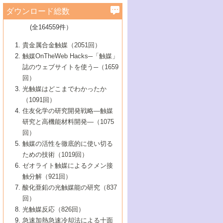
学）
7号 水素を利用する化成品合成の新潮流
6号 新しい固体酸触媒技術
5号 触媒を有効に使うための技術
ールホテル豊橋）
蔵技術の進歩
まで─
3号 メソポーラス物質の新展開
立大学）
3号 実用的ファインケミカル合成プロセス
ダウンロード総数
2号 第97回触媒討論会
1号 最近の触媒担体とその効果
▼46巻（2004年）
7号 ゼオライト合成における最近の進歩
6号 第106回触媒討論会
5号 CO
が関わる触媒・材料
B号 第111回触媒討論会（2013年・関西大
4号 錯体を利用したユニークな表面構造の
を実現する触媒
2
3号 リビング重合触媒の最近の展開
2号 第95回触媒討論会
(全164559件）
1号 部分酸化反応触媒の最前線
▼45巻（2003年）
学）
構築と機能
7号 有機分子触媒による精密有機合成
4号 バイオマス活用のための技術開発
6号 第104回触媒討論会
4号 今後の液体燃料を支える触媒技術
3号 化成品を合成するゼオライト触媒
2号 第93回触媒討論会
1号 なぜこの触媒が良いのか？
▼44巻（2002年）
貴金属合金触媒（2051回）
5号 若手会員による触媒研究の未来展望1：
8号 高機能化ポリオレフィンに向けた重合
5号 こんな物質，あんな物質―新たな触媒
7号 持続可能社会実現のための触媒および
5号 水素製造・貯蔵のための触媒技術の新
4号 水分解用光触媒材料
3号 特殊エネルギー場の触媒反応
触媒OnTheWeb Hacks─「触媒」
企業編
2号 第91回触媒討論会
触媒の最近の進展
1号 高次制御された触媒の化学
▼43巻（2001年）
の可能性―
触媒関連技術
しい展開
誌のウェブサイトを使う─（1659
5号 時間分解分光の進歩と応用
4号 生体内における金属の触媒作用
6号 第102回触媒討論会
3号 最近の自動車排ガス処理技術
2号 第89回触媒討論会
1号 グリーンケミストリーと触媒
▼42巻（2000年）
6号 第100回触媒討論会
8号 未来を拓く金属錯体
回）
6号 第98回触媒討論会
6号 第96回触媒討論会
5号 ファインケミカルズの展開に寄与する
7号 触媒・化学反応における計算化学の進
4号 触媒研究の現状と将来─第90回触媒討論
3号 触媒を利用した電気化学の新展開
2号 第87回触媒討論会特集号
1号 触媒反応工学の明日を拓く
▼41巻（1999年）
7号 『結晶の化学』を活かした触媒研究
光触媒はどこまでわかったか
7号 基礎化学品製造の触媒技術
触媒
歩
会Aから
7号 未来型金属錯体触媒開発への展望
4号 ナノ材料の調製と機能化
（1091回）
3号 生体触媒とバイオプロセス
2号 第85回触媒討論会
8号 イオン液体の応用
1号 孔、穴、あな?-特異な空間とその利用-
▼40巻（1998年）
8号 多機能型リアクター
6号 第94回触媒討論会
8号 若手研究者による触媒研究の未来展望
5号 基礎化学品製造の触媒技術
8号 超臨界流体を用いた化学プロセスの新
住友化学の研究開発戦略―触媒
5号 こんな触媒が欲しい
4号 水素製造・利用の触媒化学
3号 反応ダイナミクス
2号 第83回触媒討論会
1号 創立40周年記念・触媒化学この10年の
▼39巻（1997年）
2：大学・研究所編
展開
研究と高機能材料開発―（1075
7号 サブナノレベルでみた新しい表面現象
6号 第92回触媒討論会
6号 第90回触媒討論会
5号 触媒研究における新しい切り口：コン
進展と21世紀への提言/創立40周年記念・触
4号 超臨界流体の触媒反応への応用
3号 均一系触媒反応最前線
1号 均一系と不均一系触媒反応-その特徴と
回）
▼38巻（1996年）
8号 オレフィン重合触媒の新たな展
7号 基礎化学品製造の触媒技術
ビナトリアルケミストリー
媒学会この10年の歩みとこれから/創立40周
7号 触媒研究と学術雑誌/情報
5号 触媒のおもしろさをどのように伝える
接点
触媒の活性を徹底的に使い切る
4号 実用炭素材料の新展開
1号 触媒の構造と触媒作用/C1化学を中心と
▼37巻（1995年）
年記念・記録は語る
8号 資源の循環と触媒技術
6号 第88回触媒討論会特集号
か
ための技術（1019回）
8号 若い世代からみた触媒化学の現状と未
2号 第79回触媒討論会
5号 研究の方法論を考える
する21世紀への触媒
1号 ファインケミカルズと固体触媒
▼36巻（1994年）
2号 第81回触媒討論会
ゼオライト触媒によるクメン接
来
7号 企業における触媒研究のブレークスル
6号 第86回触媒討論会
3号 最新NO除去触媒の実用化研究
6号 第84回触媒討論会
2号 第77回触媒討論会
2号 第75回触媒討論会
触分解（921回）
1号 電気化学と触媒
▼35巻（1993年）
ー
3号 計算機触媒化学へのさそい
7号 水素化精製触媒の新しい展開
4号 新しい反応場を目指した触媒調製
7号 機能性金属材料と触媒
3号 オリンピックメダル:金・銀・銅はどん
酸化亜鉛の光触媒能の研究（837
3号 希土類を利用した触媒
2号 第73回触媒討論会
8号 この材料を触媒として使ってみません
4号 触媒劣化の制御と予測
1号 工業触媒開発マニュアル―探索から工
▼34巻（1992年）
8号 新しい反応性と機能性を目指した金属
な触媒作用を示すか
回）
5号 反応・分離技術の新しい展開
8号 触媒研究へのNMRの応用と展望
か？
業化まで
4号 触媒とリサイクル
3号 C4化学の展開
5号 最新の実用プロセスと触媒
クラスタ-化学
1号 インパクトを与えたこの研究
▼33巻（1991年）
光触媒反応（826回）
4号 触媒作用における機能の複合化
6号 第80回触媒討論会
2号 第71回触媒討論会
5号 エネルギー変換触媒
4号 《通常号》
6号 第82回触媒討論会
急速加熱急速冷却法による十面
2号 第69回触媒討論会
1号 触媒プロセス開発マニュアル―探索か
▼32巻（1990年）