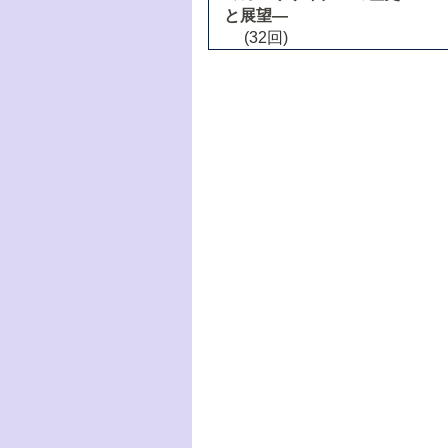
と展望―
(32回)