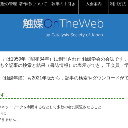
履歴の管理
著作権について
執筆の手引き
入会案内
利用方法・
talysis）」は1959年（昭和34年）に創刊された 触媒学会の会誌です．
も全記事の検索と結果（書誌情報）の表示ができ， 正会員・
（触媒年鑑）も2021年版から，記事の検索やダウンロードが
す．
やネットワークを利用するなどして多数の者に閲覧させること,
いは，
できません．