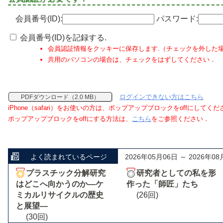
会員番号(ID):
パスワード:
会員番号(ID)を記録する.
会員認証情報をクッキーに保存します.（チェックを外した
共用のパソコンの場合は、チェックをはずしてください．
ログインできない方はこちら
PDFダウンロード（2.0 MB）
iPhone（safari）をお使いの方は、ポップアップブロックをoffにしてく
ポップアップブロックをoffにする方法は、
こちら
をご参照ください．
よく読まれているページ
2026年05月06日 ～ 2026年08
プラスチック分解研究
研究者としての私を形
はどこへ向かうのか―ケ
作った「師匠」たち
ミカルリサイクルの歴史
(26回)
と展望―
(30回)