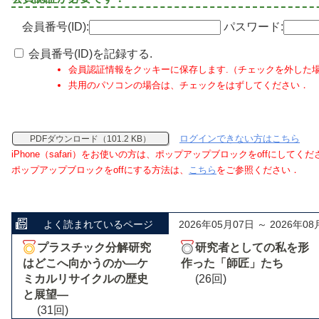
会員番号(ID):
パスワード:
会員番号(ID)を記録する.
会員認証情報をクッキーに保存します.（チェックを外した
共用のパソコンの場合は、チェックをはずしてください．
ログインできない方はこちら
PDFダウンロード（101.2 KB）
iPhone（safari）をお使いの方は、ポップアップブロックをoffにしてく
ポップアップブロックをoffにする方法は、
こちら
をご参照ください．
よく読まれているページ
2026年05月07日 ～ 2026年08
プラスチック分解研究
研究者としての私を形
はどこへ向かうのか―ケ
作った「師匠」たち
ミカルリサイクルの歴史
(26回)
と展望―
(31回)