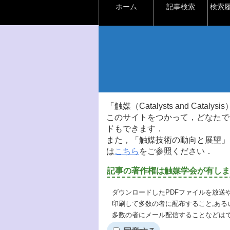
ホーム
記事検索
検索
「触媒（Catalysts and Ca
このサイトをつかって，どなたで
ドもできます．
また，「触媒技術の動向と展望」
は
こちら
をご参照ください．
記事の著作権は触媒学会が有しま
ダウンロードしたPDFファイルを放送
印刷して多数の者に配布すること,ある
多数の者にメール配信することなどは