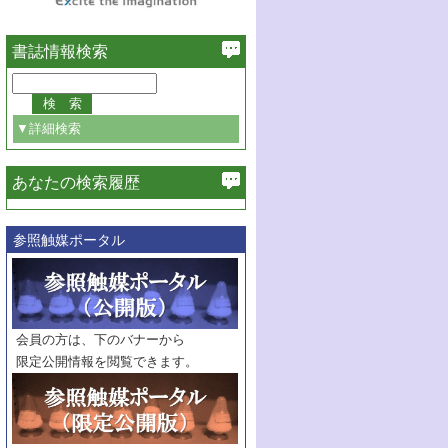
書誌情報検索
▼詳細検索
あなたの検索履歴
必ず含む
参照触媒ポータル
巻・号指定
巻
号
範囲指定
巻
号～
巻
会員の方は、下のバナーから
号
限定公開情報を閲覧できます。
触媒年鑑
年度
記事種別
マーク：
マークあり