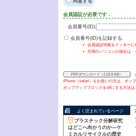
同意する
会員認証が必要です．
会員番号(ID):
会員番号(ID)を記録する.
会員認証情報をクッキーに
共用のパソコンの場合は、
PDFダウンロード（119.9 KB）
iPhone（safari）をお使いの方は、
ポップアップブロックをoffにする方法は
よく読まれているページ
プラスチック分解研究
はどこへ向かうのか―ケ
ミカルリサイクルの歴史