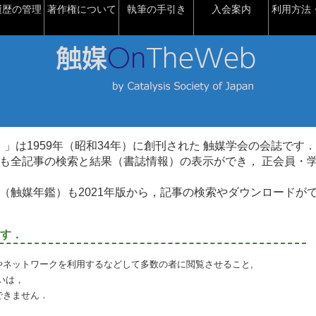
履歴の管理
著作権について
執筆の手引き
入会案内
利用方法・
talysis）」は1959年（昭和34年）に創刊された 触媒学会の会誌です．
も全記事の検索と結果（書誌情報）の表示ができ， 正会員・
（触媒年鑑）も2021年版から，記事の検索やダウンロードが
す．
やネットワークを利用するなどして多数の者に閲覧させること,
いは，
できません．