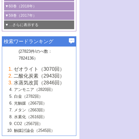
3号 CO
の排出削減および有効活用のた
タリゼーション
2
3号 特殊反応場を利用した触媒的分子変
る非貴金属触媒の研究動向
線を利用した触媒解析技術の最先端
1号 物質移動制御に着目した触媒プロセ
▼60巻（2018年）
4号 格子酸素・格子酸素欠陥を利用した
めの触媒技術
換反応
2号 機能化学品製造に資するクリーンな
ス開発
5号 ゼオライトの合成と応用における研
5号 単原子触媒
触媒反応
1号 固体酸触媒の最新の研究動向
▼59巻（2017年）
触媒的酸化反応
4号 若手による情報発信企画～とびたて
4号 多孔質材料を用いた触媒の新展開
究動向
2号 CO
フリー水素サプライチェーンに
2
6号 参照触媒委員会からのお知らせ
5号 生体触媒によるエネルギー変換反応
2号 二酸化炭素からの有用化学品合成
1号 いたるところに，触媒
▼…さらに表示する
若き触媒の研究者たち～（1）
3号 水処理のための触媒化学
5号 情報学的手法を用いた触媒開発
6号 ヘテロ接合界面
関わる触媒開発動向
B号 第133回触媒討論会（2023年）
6号 窒素とリンの循環のための触媒・機
3号 ナノ粒子・クラスター触媒の最前線
2号 機能性材料の局所構造解析のための
5号 若手による情報発信企画～とびたて
▼58巻（2016年）
4号 光触媒を用いた水分解の最新の研究
6号 カーボンニュートラルに向けた電解
B号 第135回触媒討論会（2025年）
3号 精密高分子合成に関する最近の研究
能性材料
最先端技術
検索ワードランキング
4号 60周年記念企画
若き触媒の研究者たち～（2）
動向
技術
1号 ユニークな構造の高分子を生み出す触
▼57巻（2015年）
動向
B号 第131回触媒討論会（2023年）
3号 無機分離膜材料の開発と触媒反応プ
5号 進化するゼオライト合成技術
6号 石油のノーブル・ユースを志向した
媒技術
(27823件/のべ数：
5号 次世代の触媒プロセスを支えるマイ
B号 第127回触媒討論会（2021年・オン
1号 水素キャリアにかかわる触媒技術の新
4号 バイオマス化成品製造のための触媒
▼56巻（2014年）
ロセスへの適用
触媒技術
7824136）
クロ波
6号 非貴金属系触媒における電気化学的
ライン開催(Zoom)のみ）
2号 リグニンからの化成品製造に向けた触
展開
技術
1号 特殊環境場を利用した材料合成
▼55巻（2013年）
4号 触媒研究における計算科学の利用
酸素還元反応
B号 第129回触媒討論会（2022年・京都
媒技術
6号 メタン転換技術の最新動向
ゼオライト（3070回）
2号 石油精製用触媒の最近の進展
5号 固体触媒による含窒素有機化合物変
2号 光触媒反応機構に関する最新の研究動
1号 高耐久性燃料電池システム用触媒にお
大学：オンライン・対面開催）
▼54巻（2012年）
5号 水素のふるまいを解き明かす最先端
B号 第121回触媒討論会（2018年・東京
3号 触媒研究の最先端～とびたて若き研究
二酸化炭素（2943回）
B号 第125回触媒討論会（2020年・工学
換の最前線
3号 固体酸化物形燃料電池（SOFC）におけ
向
ける新展開
研究
大学）
1号 規則性多孔体の利用技術における最近
▼53巻（2011年）
者たち～（1）
水蒸気改質（2846回）
院大学）
るアノード触媒上での燃料直接改質技術
6号 貴金属使用量低減に向けた自動車排
3号 固体高分子形燃料電池カソード触媒の
2号 リビングラジカル重合の最近の動向
6号 低級アルカンの有効利用のための触
の進歩
アンモニア（2820回）
4号 触媒研究の最先端～とびたて若き研究
1号 金属学から見る合金触媒の新展開
▼52巻（2010年）
ガス浄化触媒の開発
4号 コアシェル構造の制御による触媒機能
開発動向
媒技術
白金（2782回）
3号 天然ガスの化学工業的展開に関する触
2号 第109回触媒討論会
者たち～（2）
2号 第107回触媒討論会
の向上
1号 触媒の劣化対策と長寿命触媒開発
B号 第123回触媒討論会（2019年・大阪
▼51巻（2009年）
4号 人工光合成に向けた近年のアプローチ
光触媒（2667回）
媒技術
B号 第119回触媒討論会（2017年・首都
3号 貴金属低減技術の最新動向
5号 触媒研究の最先端～とびたて若き研究
市立大学）
3号 触媒のその場観察法の進歩（１）
5号 工業触媒およびその周辺技術の最近の
2号 第105回触媒討論会
1号 炭素材料－熱い注目を集める材料－
▼50巻（2008年）
メタン（2663回）
大学東京）
5号 未利用熱エネルギーの有効活用に貢献
4号 貴金属触媒の精密構造制御とその活用
者たち～（3）
4号 貴金属代替技術の最新動向
進歩
水素化（2616回）
4号 触媒のその場観察法の進歩（２）
3号 ナノ構造が拓く新機能
する触媒技術
2号 第103回触媒討論会
1号 触媒化学と学会のこの10年，半世紀，
▼49巻（2007年）
5号 バイオマス化成品製造のための固体触
6号 イオニクス材料と燃料電池・電解合成
5号 光触媒による物質変換反応の新展開
CO2（2567回）
6号 ナノシート
5号 不活性結合の触媒的活性化による有機
そして未来
4号 活性サイトおよびその環境の精密な設
6号 ポリオキソメタレート
3号 環境浄化用光触媒の現状と課題
媒の開発
1号 含フッ素化合物の合成と触媒
▼48巻（2006年）
の最新の研究動向
触媒討論会（2545回）
6号 グラフェン
合成
B号 第115回触媒討論会（2015年・成蹊大
計による触媒の高機能化
2号 第101回触媒討論会
B号 第113回触媒討論会（2014年・ロワジ
4号 水素社会の実現に向けた水素製造・貯
6号 ナノ空間─吸着状態解析から新機能開拓
2号 第99回触媒討論会
B号 第117回触媒討論会（2016年・大阪府
1号 固体酸触媒の最近の進歩
▼47巻（2005年）