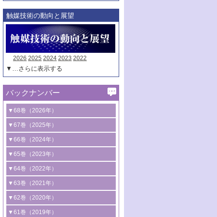
触媒技術の動向と展望
2026
2025
2024
2023
2022
▼…さらに表示する
バックナンバー
▼68巻（2026年）
1号 過酸化水素合成に関する研究動向
▼67巻（2025年）
2号 コンピューター技術により加速する
1号 CO
水素化によるグリーン燃料/グリ
▼66巻（2024年）
2
触媒開発
ーンケミカル製造
1号 低次元ナノ構造を有する触媒材料
▼65巻（2023年）
3号 有機分子変換やCO
資源化のための
2
2号 水素製造のための水分解技術に関す
2号 規制反応場を活用した固体触媒研究
1号 炭素が関わる触媒機能
▼64巻（2022年）
光触媒に関する最近の研究
る最近の研究
の新展開
2号 プラスチックケミカルリサイクルの
1号 合成ガス製造とCOを用いるケミカル
▼63巻（2021年）
B号 第137回触媒討論会（2026年）
3号 オレフィン系樹脂の精密合成に関す
3号 未踏分子変換を目指した酸化触媒プ
ための触媒技術
ズ合成の最新動向
1号 金触媒の新展開
▼62巻（2020年）
る最新技術
ロセスの最前線
3号 非酸化物系金属化合物を基盤とした
2号 化学品合成のための合金触媒開発
2号 ペロブスカイト
1号 触媒設計を拓く欠陥構造のキャラク
▼61巻（2019年）
4号 アルコール類の効率的変換を実現す
4号 シンクロトロン放射光および中性子
触媒材料の開発