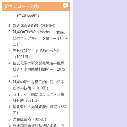
学）
7号 水素を利用する化成品合成の新潮流
6号 新しい固体酸触媒技術
5号 触媒を有効に使うための技術
ールホテル豊橋）
蔵技術の進歩
まで─
3号 メソポーラス物質の新展開
立大学）
3号 実用的ファインケミカル合成プロセス
ダウンロード総数
2号 第97回触媒討論会
1号 最近の触媒担体とその効果
▼46巻（2004年）
7号 ゼオライト合成における最近の進歩
6号 第106回触媒討論会
5号 CO
が関わる触媒・材料
B号 第111回触媒討論会（2013年・関西大
4号 錯体を利用したユニークな表面構造の
を実現する触媒
2
3号 リビング重合触媒の最近の展開
2号 第95回触媒討論会
(全164559件）
1号 部分酸化反応触媒の最前線
▼45巻（2003年）
学）
構築と機能
7号 有機分子触媒による精密有機合成
4号 バイオマス活用のための技術開発
6号 第104回触媒討論会
4号 今後の液体燃料を支える触媒技術
3号 化成品を合成するゼオライト触媒
2号 第93回触媒討論会
1号 なぜこの触媒が良いのか？
▼44巻（2002年）
貴金属合金触媒（2051回）
5号 若手会員による触媒研究の未来展望1：
8号 高機能化ポリオレフィンに向けた重合
5号 こんな物質，あんな物質―新たな触媒
7号 持続可能社会実現のための触媒および
5号 水素製造・貯蔵のための触媒技術の新
4号 水分解用光触媒材料
3号 特殊エネルギー場の触媒反応
触媒OnTheWeb Hacks─「触媒」
企業編
2号 第91回触媒討論会
触媒の最近の進展
1号 高次制御された触媒の化学
▼43巻（2001年）
の可能性―
触媒関連技術
しい展開
誌のウェブサイトを使う─（1659
5号 時間分解分光の進歩と応用
4号 生体内における金属の触媒作用
6号 第102回触媒討論会
3号 最近の自動車排ガス処理技術
2号 第89回触媒討論会
1号 グリーンケミストリーと触媒
▼42巻（2000年）
6号 第100回触媒討論会
8号 未来を拓く金属錯体
回）
6号 第98回触媒討論会
6号 第96回触媒討論会
5号 ファインケミカルズの展開に寄与する
7号 触媒・化学反応における計算化学の進
4号 触媒研究の現状と将来─第90回触媒討論
3号 触媒を利用した電気化学の新展開
2号 第87回触媒討論会特集号
1号 触媒反応工学の明日を拓く
▼41巻（1999年）
7号 『結晶の化学』を活かした触媒研究
光触媒はどこまでわかったか
7号 基礎化学品製造の触媒技術
触媒
歩
会Aから
7号 未来型金属錯体触媒開発への展望
4号 ナノ材料の調製と機能化
（1091回）
3号 生体触媒とバイオプロセス
2号 第85回触媒討論会
8号 イオン液体の応用
1号 孔、穴、あな?-特異な空間とその利用-
▼40巻（1998年）
8号 多機能型リアクター
6号 第94回触媒討論会
8号 若手研究者による触媒研究の未来展望
5号 基礎化学品製造の触媒技術
8号 超臨界流体を用いた化学プロセスの新
住友化学の研究開発戦略―触媒
5号 こんな触媒が欲しい
4号 水素製造・利用の触媒化学
3号 反応ダイナミクス
2号 第83回触媒討論会
1号 創立40周年記念・触媒化学この10年の
▼39巻（1997年）
2：大学・研究所編
展開
研究と高機能材料開発―（1075
7号 サブナノレベルでみた新しい表面現象
6号 第92回触媒討論会
6号 第90回触媒討論会
5号 触媒研究における新しい切り口：コン
進展と21世紀への提言/創立40周年記念・触
4号 超臨界流体の触媒反応への応用
3号 均一系触媒反応最前線
1号 均一系と不均一系触媒反応-その特徴と
回）
▼38巻（1996年）
8号 オレフィン重合触媒の新たな展
7号 基礎化学品製造の触媒技術
ビナトリアルケミストリー
媒学会この10年の歩みとこれから/創立40周
7号 触媒研究と学術雑誌/情報
5号 触媒のおもしろさをどのように伝える
接点
触媒の活性を徹底的に使い切る
4号 実用炭素材料の新展開
1号 触媒の構造と触媒作用/C1化学を中心と
▼37巻（1995年）
年記念・記録は語る
8号 資源の循環と触媒技術
6号 第88回触媒討論会特集号
か
ための技術（1019回）
8号 若い世代からみた触媒化学の現状と未
2号 第79回触媒討論会
5号 研究の方法論を考える
する21世紀への触媒
1号 ファインケミカルズと固体触媒
▼36巻（1994年）
2号 第81回触媒討論会
ゼオライト触媒によるクメン接
来
7号 企業における触媒研究のブレークスル
6号 第86回触媒討論会
3号 最新NO除去触媒の実用化研究
6号 第84回触媒討論会
2号 第77回触媒討論会
2号 第75回触媒討論会
触分解（921回）
1号 電気化学と触媒
▼35巻（1993年）
ー
3号 計算機触媒化学へのさそい
7号 水素化精製触媒の新しい展開
4号 新しい反応場を目指した触媒調製
7号 機能性金属材料と触媒
3号 オリンピックメダル:金・銀・銅はどん
酸化亜鉛の光触媒能の研究（837
3号 希土類を利用した触媒
2号 第73回触媒討論会
8号 この材料を触媒として使ってみません
4号 触媒劣化の制御と予測
1号 工業触媒開発マニュアル―探索から工
▼34巻（1992年）
8号 新しい反応性と機能性を目指した金属
な触媒作用を示すか
回）
5号 反応・分離技術の新しい展開
8号 触媒研究へのNMRの応用と展望
か？
業化まで
4号 触媒とリサイクル
3号 C4化学の展開
5号 最新の実用プロセスと触媒
クラスタ-化学
1号 インパクトを与えたこの研究
▼33巻（1991年）
光触媒反応（826回）
4号 触媒作用における機能の複合化
6号 第80回触媒討論会
2号 第71回触媒討論会
5号 エネルギー変換触媒
4号 《通常号》
6号 第82回触媒討論会
急速加熱急速冷却法による十面
2号 第69回触媒討論会
1号 触媒プロセス開発マニュアル―探索か
▼32巻（1990年）