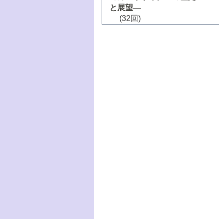
と展望―
(32回)