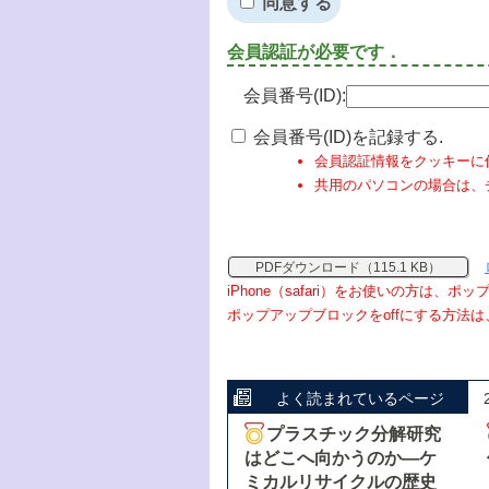
同意する
会員認証が必要です．
会員番号(ID):
会員番号(ID)を記録する.
会員認証情報をクッキーに
共用のパソコンの場合は、
PDFダウンロード（115.1 KB）
iPhone（safari）をお使いの方は、
ポップアップブロックをoffにする方法は
よく読まれているページ
プラスチック分解研究
はどこへ向かうのか―ケ
ミカルリサイクルの歴史