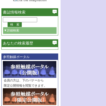
書誌情報検索
▼詳細検索
あなたの検索履歴
必ず含む
参照触媒ポータル
巻・号指定
巻
号
範囲指定
巻
号～
巻
会員の方は、下のバナーから
号
限定公開情報を閲覧できます。
触媒年鑑
年度
記事種別
マーク：
マークあり