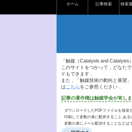
ホーム
記事検索
検索
「触媒（Catalysts and Ca
このサイトをつかって，どなたで
ドもできます．
また，「触媒技術の動向と展望」
は
こちら
をご参照ください．
記事の著作権は触媒学会が有しま
ダウンロードしたPDFファイルを放送
印刷して多数の者に配布すること,ある
多数の者にメール配信することなどは