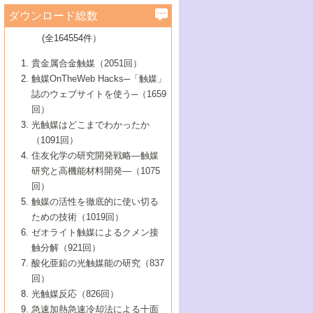
学）
7号 水素を利用する化成品合成の新潮流
6号 新しい固体酸触媒技術
5号 触媒を有効に使うための技術
ールホテル豊橋）
蔵技術の進歩
まで─
3号 メソポーラス物質の新展開
立大学）
3号 実用的ファインケミカル合成プロセス
ダウンロード総数
2号 第97回触媒討論会
1号 最近の触媒担体とその効果
▼46巻（2004年）
7号 ゼオライト合成における最近の進歩
6号 第106回触媒討論会
5号 CO
が関わる触媒・材料
B号 第111回触媒討論会（2013年・関西大
4号 錯体を利用したユニークな表面構造の
を実現する触媒
2
3号 リビング重合触媒の最近の展開
2号 第95回触媒討論会
(全164554件）
1号 部分酸化反応触媒の最前線
▼45巻（2003年）
学）
構築と機能
7号 有機分子触媒による精密有機合成
4号 バイオマス活用のための技術開発
6号 第104回触媒討論会
4号 今後の液体燃料を支える触媒技術
3号 化成品を合成するゼオライト触媒
2号 第93回触媒討論会
1号 なぜこの触媒が良いのか？
▼44巻（2002年）
貴金属合金触媒（2051回）
5号 若手会員による触媒研究の未来展望1：
8号 高機能化ポリオレフィンに向けた重合
5号 こんな物質，あんな物質―新たな触媒
7号 持続可能社会実現のための触媒および
5号 水素製造・貯蔵のための触媒技術の新
4号 水分解用光触媒材料
3号 特殊エネルギー場の触媒反応
触媒OnTheWeb Hacks─「触媒」
企業編
2号 第91回触媒討論会
触媒の最近の進展
1号 高次制御された触媒の化学
▼43巻（2001年）
の可能性―
触媒関連技術
しい展開
誌のウェブサイトを使う─（1659
5号 時間分解分光の進歩と応用
4号 生体内における金属の触媒作用
6号 第102回触媒討論会
3号 最近の自動車排ガス処理技術
2号 第89回触媒討論会
1号 グリーンケミストリーと触媒
▼42巻（2000年）
6号 第100回触媒討論会
8号 未来を拓く金属錯体
回）
6号 第98回触媒討論会
6号 第96回触媒討論会
5号 ファインケミカルズの展開に寄与する
7号 触媒・化学反応における計算化学の進
4号 触媒研究の現状と将来─第90回触媒討論
3号 触媒を利用した電気化学の新展開
2号 第87回触媒討論会特集号
1号 触媒反応工学の明日を拓く
▼41巻（1999年）
7号 『結晶の化学』を活かした触媒研究
光触媒はどこまでわかったか
7号 基礎化学品製造の触媒技術
触媒
歩
会Aから
7号 未来型金属錯体触媒開発への展望
4号 ナノ材料の調製と機能化
（1091回）
3号 生体触媒とバイオプロセス
2号 第85回触媒討論会
8号 イオン液体の応用
1号 孔、穴、あな?-特異な空間とその利用-
▼40巻（1998年）
8号 多機能型リアクター
6号 第94回触媒討論会
8号 若手研究者による触媒研究の未来展望
5号 基礎化学品製造の触媒技術
8号 超臨界流体を用いた化学プロセスの新
住友化学の研究開発戦略―触媒
5号 こんな触媒が欲しい
4号 水素製造・利用の触媒化学
3号 反応ダイナミクス
2号 第83回触媒討論会
1号 創立40周年記念・触媒化学この10年の
▼39巻（1997年）
2：大学・研究所編
展開
研究と高機能材料開発―（1075
7号 サブナノレベルでみた新しい表面現象
6号 第92回触媒討論会
6号 第90回触媒討論会
5号 触媒研究における新しい切り口：コン
進展と21世紀への提言/創立40周年記念・触
4号 超臨界流体の触媒反応への応用
3号 均一系触媒反応最前線
1号 均一系と不均一系触媒反応-その特徴と
回）
▼38巻（1996年）
8号 オレフィン重合触媒の新たな展
7号 基礎化学品製造の触媒技術
ビナトリアルケミストリー
媒学会この10年の歩みとこれから/創立40周
7号 触媒研究と学術雑誌/情報
5号 触媒のおもしろさをどのように伝える
接点
触媒の活性を徹底的に使い切る
4号 実用炭素材料の新展開
1号 触媒の構造と触媒作用/C1化学を中心と
▼37巻（1995年）
年記念・記録は語る
8号 資源の循環と触媒技術
6号 第88回触媒討論会特集号
か
ための技術（1019回）
8号 若い世代からみた触媒化学の現状と未
2号 第79回触媒討論会
5号 研究の方法論を考える
する21世紀への触媒
1号 ファインケミカルズと固体触媒
▼36巻（1994年）
2号 第81回触媒討論会
ゼオライト触媒によるクメン接
来
7号 企業における触媒研究のブレークスル
6号 第86回触媒討論会
3号 最新NO除去触媒の実用化研究
6号 第84回触媒討論会
2号 第77回触媒討論会
2号 第75回触媒討論会
触分解（921回）
1号 電気化学と触媒
▼35巻（1993年）
ー
3号 計算機触媒化学へのさそい
7号 水素化精製触媒の新しい展開
4号 新しい反応場を目指した触媒調製
7号 機能性金属材料と触媒
3号 オリンピックメダル:金・銀・銅はどん
酸化亜鉛の光触媒能の研究（837
3号 希土類を利用した触媒
2号 第73回触媒討論会
8号 この材料を触媒として使ってみません
4号 触媒劣化の制御と予測
1号 工業触媒開発マニュアル―探索から工
▼34巻（1992年）
8号 新しい反応性と機能性を目指した金属
な触媒作用を示すか
回）
5号 反応・分離技術の新しい展開
8号 触媒研究へのNMRの応用と展望
か？
業化まで
4号 触媒とリサイクル
3号 C4化学の展開
5号 最新の実用プロセスと触媒
クラスタ-化学
1号 インパクトを与えたこの研究
▼33巻（1991年）
光触媒反応（826回）
4号 触媒作用における機能の複合化
6号 第80回触媒討論会
2号 第71回触媒討論会
5号 エネルギー変換触媒
4号 《通常号》
6号 第82回触媒討論会
急速加熱急速冷却法による十面
2号 第69回触媒討論会
1号 触媒プロセス開発マニュアル―探索か
▼32巻（1990年）