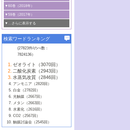
3号 CO
の排出削減および有効活用のた
タリゼーション
2
3号 特殊反応場を利用した触媒的分子変
る非貴金属触媒の研究動向
線を利用した触媒解析技術の最先端
1号 物質移動制御に着目した触媒プロセ
▼60巻（2018年）
4号 格子酸素・格子酸素欠陥を利用した
めの触媒技術
換反応
2号 機能化学品製造に資するクリーンな
ス開発
5号 ゼオライトの合成と応用における研
5号 単原子触媒
触媒反応
1号 固体酸触媒の最新の研究動向
▼59巻（2017年）
触媒的酸化反応
4号 若手による情報発信企画～とびたて
4号 多孔質材料を用いた触媒の新展開
究動向
2号 CO
フリー水素サプライチェーンに
2
6号 参照触媒委員会からのお知らせ
5号 生体触媒によるエネルギー変換反応
2号 二酸化炭素からの有用化学品合成
1号 いたるところに，触媒
▼…さらに表示する
若き触媒の研究者たち～（1）
3号 水処理のための触媒化学
5号 情報学的手法を用いた触媒開発
6号 ヘテロ接合界面
関わる触媒開発動向
B号 第133回触媒討論会（2023年）
6号 窒素とリンの循環のための触媒・機
3号 ナノ粒子・クラスター触媒の最前線
2号 機能性材料の局所構造解析のための
5号 若手による情報発信企画～とびたて
▼58巻（2016年）
4号 光触媒を用いた水分解の最新の研究
6号 カーボンニュートラルに向けた電解
B号 第135回触媒討論会（2025年）
3号 精密高分子合成に関する最近の研究
能性材料
最先端技術
検索ワードランキング
4号 60周年記念企画
若き触媒の研究者たち～（2）
動向
技術
1号 ユニークな構造の高分子を生み出す触
▼57巻（2015年）
動向
B号 第131回触媒討論会（2023年）
3号 無機分離膜材料の開発と触媒反応プ
5号 進化するゼオライト合成技術
6号 石油のノーブル・ユースを志向した
媒技術
(27823件/のべ数：
5号 次世代の触媒プロセスを支えるマイ
B号 第127回触媒討論会（2021年・オン
1号 水素キャリアにかかわる触媒技術の新
4号 バイオマス化成品製造のための触媒
▼56巻（2014年）
ロセスへの適用
触媒技術
7824136）
クロ波
6号 非貴金属系触媒における電気化学的
ライン開催(Zoom)のみ）
2号 リグニンからの化成品製造に向けた触
展開
技術
1号 特殊環境場を利用した材料合成
▼55巻（2013年）
4号 触媒研究における計算科学の利用
酸素還元反応
B号 第129回触媒討論会（2022年・京都
媒技術
6号 メタン転換技術の最新動向
ゼオライト（3070回）
2号 石油精製用触媒の最近の進展
5号 固体触媒による含窒素有機化合物変
2号 光触媒反応機構に関する最新の研究動
1号 高耐久性燃料電池システム用触媒にお
大学：オンライン・対面開催）
▼54巻（2012年）
5号 水素のふるまいを解き明かす最先端
B号 第121回触媒討論会（2018年・東京
3号 触媒研究の最先端～とびたて若き研究
二酸化炭素（2943回）
B号 第125回触媒討論会（2020年・工学
換の最前線
3号 固体酸化物形燃料電池（SOFC）におけ
向
ける新展開
研究
大学）
1号 規則性多孔体の利用技術における最近
▼53巻（2011年）
者たち～（1）
水蒸気改質（2846回）
院大学）
るアノード触媒上での燃料直接改質技術
6号 貴金属使用量低減に向けた自動車排
3号 固体高分子形燃料電池カソード触媒の
2号 リビングラジカル重合の最近の動向
6号 低級アルカンの有効利用のための触
の進歩
アンモニア（2820回）
4号 触媒研究の最先端～とびたて若き研究
1号 金属学から見る合金触媒の新展開
▼52巻（2010年）
ガス浄化触媒の開発
4号 コアシェル構造の制御による触媒機能
開発動向
媒技術
白金（2782回）
3号 天然ガスの化学工業的展開に関する触
2号 第109回触媒討論会
者たち～（2）
2号 第107回触媒討論会
の向上
1号 触媒の劣化対策と長寿命触媒開発
B号 第123回触媒討論会（2019年・大阪
▼51巻（2009年）
4号 人工光合成に向けた近年のアプローチ
光触媒（2667回）
媒技術
B号 第119回触媒討論会（2017年・首都
3号 貴金属低減技術の最新動向
5号 触媒研究の最先端～とびたて若き研究
市立大学）
3号 触媒のその場観察法の進歩（１）
5号 工業触媒およびその周辺技術の最近の
2号 第105回触媒討論会
1号 炭素材料－熱い注目を集める材料－
▼50巻（2008年）
メタン（2663回）
大学東京）
5号 未利用熱エネルギーの有効活用に貢献
4号 貴金属触媒の精密構造制御とその活用
者たち～（3）
4号 貴金属代替技術の最新動向
進歩
水素化（2616回）
4号 触媒のその場観察法の進歩（２）
3号 ナノ構造が拓く新機能
する触媒技術
2号 第103回触媒討論会
1号 触媒化学と学会のこの10年，半世紀，
▼49巻（2007年）
5号 バイオマス化成品製造のための固体触
6号 イオニクス材料と燃料電池・電解合成
5号 光触媒による物質変換反応の新展開
CO2（2567回）
6号 ナノシート
5号 不活性結合の触媒的活性化による有機
そして未来
4号 活性サイトおよびその環境の精密な設
6号 ポリオキソメタレート
3号 環境浄化用光触媒の現状と課題
媒の開発
1号 含フッ素化合物の合成と触媒
▼48巻（2006年）
の最新の研究動向
触媒討論会（2545回）
6号 グラフェン
合成
B号 第115回触媒討論会（2015年・成蹊大
計による触媒の高機能化
2号 第101回触媒討論会
B号 第113回触媒討論会（2014年・ロワジ
4号 水素社会の実現に向けた水素製造・貯
6号 ナノ空間─吸着状態解析から新機能開拓
2号 第99回触媒討論会
B号 第117回触媒討論会（2016年・大阪府
1号 固体酸触媒の最近の進歩
▼47巻（2005年）