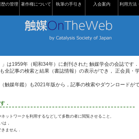
履歴の管理
著作権について
執筆の手引き
入会案内
利用方法・
talysis）」は1959年（昭和34年）に創刊された 触媒学会の会誌です．
も全記事の検索と結果（書誌情報）の表示ができ， 正会員・
（触媒年鑑）も2021年版から，記事の検索やダウンロードが
す．
やネットワークを利用するなどして多数の者に閲覧させること,
いは，
できません．