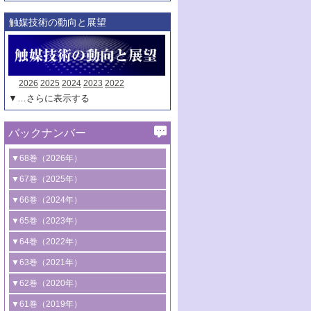
触媒技術の動向と展望
2026
2025
2024
2023
2022
▼…さらに表示する
バックナンバー
▼68巻（2026年）
1号 過酸化水素合成に関する研究動向
▼67巻（2025年）
2号 コンピューター技術により加速する
1号 CO
水素化によるグリーン燃料/グリ
▼66巻（2024年）
2
触媒開発
ーンケミカル製造
1号 低次元ナノ構造を有する触媒材料
▼65巻（2023年）
3号 有機分子変換やCO
資源化のための
2
2号 水素製造のための水分解技術に関す
2号 規制反応場を活用した固体触媒研究
1号 炭素が関わる触媒機能
▼64巻（2022年）
光触媒に関する最近の研究
る最近の研究
の新展開
2号 プラスチックケミカルリサイクルの
1号 合成ガス製造とCOを用いるケミカル
▼63巻（2021年）
B号 第137回触媒討論会（2026年）
3号 オレフィン系樹脂の精密合成に関す
3号 未踏分子変換を目指した酸化触媒プ
ための触媒技術
ズ合成の最新動向
1号 金触媒の新展開
▼62巻（2020年）
る最新技術
ロセスの最前線
3号 非酸化物系金属化合物を基盤とした
2号 化学品合成のための合金触媒開発
2号 ペロブスカイト
1号 触媒設計を拓く欠陥構造のキャラク
▼61巻（2019年）
4号 アルコール類の効率的変換を実現す
4号 シンクロトロン放射光および中性子
触媒材料の開発