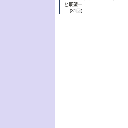
と展望―
(31回)