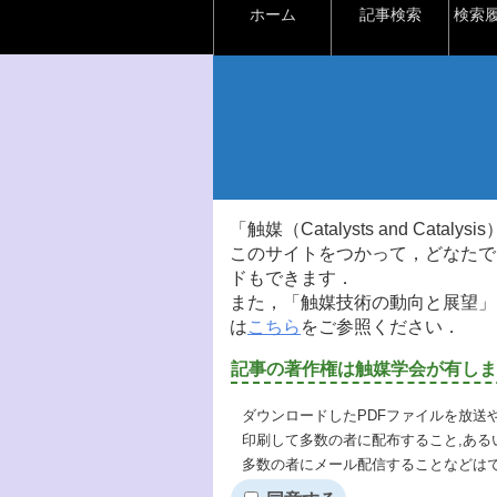
ホーム
記事検索
検索
「触媒（Catalysts and Ca
このサイトをつかって，どなたで
ドもできます．
また，「触媒技術の動向と展望」
は
こちら
をご参照ください．
記事の著作権は触媒学会が有しま
ダウンロードしたPDFファイルを放送
印刷して多数の者に配布すること,ある
多数の者にメール配信することなどは