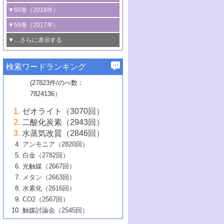
3号 CO
の排出削減および有効活用のた
タリゼーション
2
3号 特殊反応場を利用した触媒的分子変
る非貴金属触媒の研究動向
線を利用した触媒解析技術の最先端
1号 物質移動制御に着目した触媒プロセ
▼60巻（2018年）
4号 格子酸素・格子酸素欠陥を利用した
めの触媒技術
換反応
2号 機能化学品製造に資するクリーンな
ス開発
5号 ゼオライトの合成と応用における研
5号 単原子触媒
触媒反応
1号 固体酸触媒の最新の研究動向
▼59巻（2017年）
触媒的酸化反応
4号 若手による情報発信企画～とびたて
4号 多孔質材料を用いた触媒の新展開
究動向
2号 CO
フリー水素サプライチェーンに
2
6号 参照触媒委員会からのお知らせ
5号 生体触媒によるエネルギー変換反応
2号 二酸化炭素からの有用化学品合成
1号 いたるところに，触媒
▼…さらに表示する
若き触媒の研究者たち～（1）
3号 水処理のための触媒化学
5号 情報学的手法を用いた触媒開発
6号 ヘテロ接合界面
関わる触媒開発動向
B号 第133回触媒討論会（2023年）
6号 窒素とリンの循環のための触媒・機
3号 ナノ粒子・クラスター触媒の最前線
2号 機能性材料の局所構造解析のための
5号 若手による情報発信企画～とびたて
▼58巻（2016年）
4号 光触媒を用いた水分解の最新の研究
6号 カーボンニュートラルに向けた電解
B号 第135回触媒討論会（2025年）
3号 精密高分子合成に関する最近の研究
能性材料
最先端技術
検索ワードランキング
4号 60周年記念企画
若き触媒の研究者たち～（2）
動向
技術
1号 ユニークな構造の高分子を生み出す触
▼57巻（2015年）
動向
B号 第131回触媒討論会（2023年）
3号 無機分離膜材料の開発と触媒反応プ
5号 進化するゼオライト合成技術
6号 石油のノーブル・ユースを志向した
媒技術
(27823件/のべ数：
5号 次世代の触媒プロセスを支えるマイ
B号 第127回触媒討論会（2021年・オン
1号 水素キャリアにかかわる触媒技術の新
4号 バイオマス化成品製造のための触媒
▼56巻（2014年）
ロセスへの適用
触媒技術
7824136）
クロ波
6号 非貴金属系触媒における電気化学的
ライン開催(Zoom)のみ）
2号 リグニンからの化成品製造に向けた触
展開
技術
1号 特殊環境場を利用した材料合成
▼55巻（2013年）
4号 触媒研究における計算科学の利用
酸素還元反応
B号 第129回触媒討論会（2022年・京都
媒技術
6号 メタン転換技術の最新動向
ゼオライト（3070回）
2号 石油精製用触媒の最近の進展
5号 固体触媒による含窒素有機化合物変
2号 光触媒反応機構に関する最新の研究動
1号 高耐久性燃料電池システム用触媒にお
大学：オンライン・対面開催）
▼54巻（2012年）
5号 水素のふるまいを解き明かす最先端
B号 第121回触媒討論会（2018年・東京
3号 触媒研究の最先端～とびたて若き研究
二酸化炭素（2943回）
B号 第125回触媒討論会（2020年・工学
換の最前線
3号 固体酸化物形燃料電池（SOFC）におけ
向
ける新展開
研究
大学）
1号 規則性多孔体の利用技術における最近
▼53巻（2011年）
者たち～（1）
水蒸気改質（2846回）
院大学）
るアノード触媒上での燃料直接改質技術
6号 貴金属使用量低減に向けた自動車排
3号 固体高分子形燃料電池カソード触媒の
2号 リビングラジカル重合の最近の動向
6号 低級アルカンの有効利用のための触
の進歩
アンモニア（2820回）
4号 触媒研究の最先端～とびたて若き研究
1号 金属学から見る合金触媒の新展開
▼52巻（2010年）
ガス浄化触媒の開発
4号 コアシェル構造の制御による触媒機能
開発動向
媒技術
白金（2782回）
3号 天然ガスの化学工業的展開に関する触
2号 第109回触媒討論会
者たち～（2）
2号 第107回触媒討論会
の向上
1号 触媒の劣化対策と長寿命触媒開発
B号 第123回触媒討論会（2019年・大阪
▼51巻（2009年）
4号 人工光合成に向けた近年のアプローチ
光触媒（2667回）
媒技術
B号 第119回触媒討論会（2017年・首都
3号 貴金属低減技術の最新動向
5号 触媒研究の最先端～とびたて若き研究
市立大学）
3号 触媒のその場観察法の進歩（１）
5号 工業触媒およびその周辺技術の最近の
2号 第105回触媒討論会
1号 炭素材料－熱い注目を集める材料－
▼50巻（2008年）
メタン（2663回）
大学東京）
5号 未利用熱エネルギーの有効活用に貢献
4号 貴金属触媒の精密構造制御とその活用
者たち～（3）
4号 貴金属代替技術の最新動向
進歩
水素化（2616回）
4号 触媒のその場観察法の進歩（２）
3号 ナノ構造が拓く新機能
する触媒技術
2号 第103回触媒討論会
1号 触媒化学と学会のこの10年，半世紀，
▼49巻（2007年）
5号 バイオマス化成品製造のための固体触
6号 イオニクス材料と燃料電池・電解合成
5号 光触媒による物質変換反応の新展開
CO2（2567回）
6号 ナノシート
5号 不活性結合の触媒的活性化による有機
そして未来
4号 活性サイトおよびその環境の精密な設
6号 ポリオキソメタレート
3号 環境浄化用光触媒の現状と課題
媒の開発
1号 含フッ素化合物の合成と触媒
▼48巻（2006年）
の最新の研究動向
触媒討論会（2545回）
6号 グラフェン
合成
B号 第115回触媒討論会（2015年・成蹊大
計による触媒の高機能化
2号 第101回触媒討論会
B号 第113回触媒討論会（2014年・ロワジ
4号 水素社会の実現に向けた水素製造・貯
6号 ナノ空間─吸着状態解析から新機能開拓
2号 第99回触媒討論会
B号 第117回触媒討論会（2016年・大阪府
1号 固体酸触媒の最近の進歩
▼47巻（2005年）