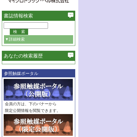
書誌情報検索
▼詳細検索
あなたの検索履歴
必ず含む
参照触媒ポータル
巻・号指定
巻
号
範囲指定
巻
号～
巻
会員の方は、下のバナーから
号
限定公開情報を閲覧できます。
触媒年鑑
年度
記事種別
マーク：
マークあり