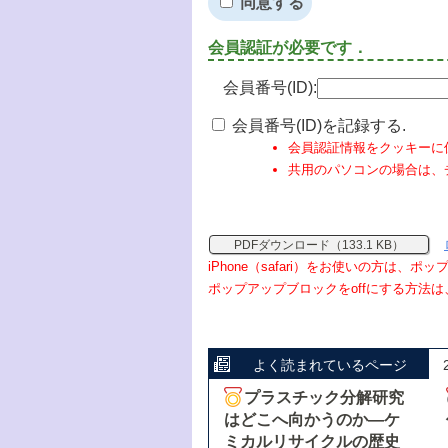
同意する
会員認証が必要です．
会員番号(ID):
会員番号(ID)を記録する.
会員認証情報をクッキーに
共用のパソコンの場合は、
PDFダウンロード（133.1 KB）
iPhone（safari）をお使いの方は、
ポップアップブロックをoffにする方法は
よく読まれているページ
プラスチック分解研究
はどこへ向かうのか―ケ
ミカルリサイクルの歴史