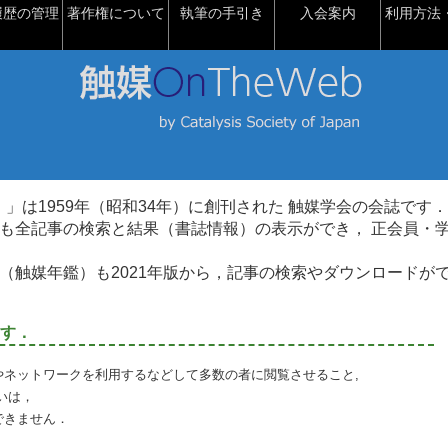
履歴の管理
著作権について
執筆の手引き
入会案内
利用方法・
talysis）」は1959年（昭和34年）に創刊された 触媒学会の会誌です．
も全記事の検索と結果（書誌情報）の表示ができ， 正会員・
（触媒年鑑）も2021年版から，記事の検索やダウンロードが
す．
やネットワークを利用するなどして多数の者に閲覧させること,
いは，
できません．