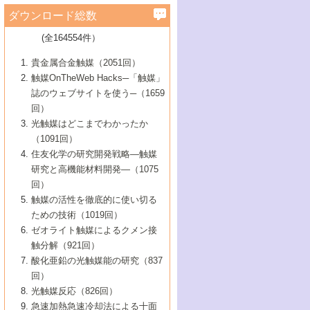
学）
7号 水素を利用する化成品合成の新潮流
6号 新しい固体酸触媒技術
5号 触媒を有効に使うための技術
ールホテル豊橋）
蔵技術の進歩
まで─
3号 メソポーラス物質の新展開
立大学）
3号 実用的ファインケミカル合成プロセス
ダウンロード総数
2号 第97回触媒討論会
1号 最近の触媒担体とその効果
▼46巻（2004年）
7号 ゼオライト合成における最近の進歩
6号 第106回触媒討論会
5号 CO
が関わる触媒・材料
B号 第111回触媒討論会（2013年・関西大
4号 錯体を利用したユニークな表面構造の
を実現する触媒
2
3号 リビング重合触媒の最近の展開
2号 第95回触媒討論会
(全164554件）
1号 部分酸化反応触媒の最前線
▼45巻（2003年）
学）
構築と機能
7号 有機分子触媒による精密有機合成
4号 バイオマス活用のための技術開発
6号 第104回触媒討論会
4号 今後の液体燃料を支える触媒技術
3号 化成品を合成するゼオライト触媒
2号 第93回触媒討論会
1号 なぜこの触媒が良いのか？
▼44巻（2002年）
貴金属合金触媒（2051回）
5号 若手会員による触媒研究の未来展望1：
8号 高機能化ポリオレフィンに向けた重合
5号 こんな物質，あんな物質―新たな触媒
7号 持続可能社会実現のための触媒および
5号 水素製造・貯蔵のための触媒技術の新
4号 水分解用光触媒材料
3号 特殊エネルギー場の触媒反応
触媒OnTheWeb Hacks─「触媒」
企業編
2号 第91回触媒討論会
触媒の最近の進展
1号 高次制御された触媒の化学
▼43巻（2001年）
の可能性―
触媒関連技術
しい展開
誌のウェブサイトを使う─（1659
5号 時間分解分光の進歩と応用
4号 生体内における金属の触媒作用
6号 第102回触媒討論会
3号 最近の自動車排ガス処理技術
2号 第89回触媒討論会
1号 グリーンケミストリーと触媒
▼42巻（2000年）
6号 第100回触媒討論会
8号 未来を拓く金属錯体
回）
6号 第98回触媒討論会
6号 第96回触媒討論会
5号 ファインケミカルズの展開に寄与する
7号 触媒・化学反応における計算化学の進
4号 触媒研究の現状と将来─第90回触媒討論
3号 触媒を利用した電気化学の新展開
2号 第87回触媒討論会特集号
1号 触媒反応工学の明日を拓く
▼41巻（1999年）
7号 『結晶の化学』を活かした触媒研究
光触媒はどこまでわかったか
7号 基礎化学品製造の触媒技術
触媒
歩
会Aから
7号 未来型金属錯体触媒開発への展望
4号 ナノ材料の調製と機能化
（1091回）
3号 生体触媒とバイオプロセス
2号 第85回触媒討論会
8号 イオン液体の応用
1号 孔、穴、あな?-特異な空間とその利用-
▼40巻（1998年）
8号 多機能型リアクター
6号 第94回触媒討論会
8号 若手研究者による触媒研究の未来展望
5号 基礎化学品製造の触媒技術
8号 超臨界流体を用いた化学プロセスの新
住友化学の研究開発戦略―触媒
5号 こんな触媒が欲しい
4号 水素製造・利用の触媒化学
3号 反応ダイナミクス
2号 第83回触媒討論会
1号 創立40周年記念・触媒化学この10年の
▼39巻（1997年）
2：大学・研究所編
展開
研究と高機能材料開発―（1075
7号 サブナノレベルでみた新しい表面現象
6号 第92回触媒討論会
6号 第90回触媒討論会
5号 触媒研究における新しい切り口：コン
進展と21世紀への提言/創立40周年記念・触
4号 超臨界流体の触媒反応への応用
3号 均一系触媒反応最前線
1号 均一系と不均一系触媒反応-その特徴と
回）
▼38巻（1996年）
8号 オレフィン重合触媒の新たな展
7号 基礎化学品製造の触媒技術
ビナトリアルケミストリー
媒学会この10年の歩みとこれから/創立40周
7号 触媒研究と学術雑誌/情報
5号 触媒のおもしろさをどのように伝える
接点
触媒の活性を徹底的に使い切る
4号 実用炭素材料の新展開
1号 触媒の構造と触媒作用/C1化学を中心と
▼37巻（1995年）
年記念・記録は語る
8号 資源の循環と触媒技術
6号 第88回触媒討論会特集号
か
ための技術（1019回）
8号 若い世代からみた触媒化学の現状と未
2号 第79回触媒討論会
5号 研究の方法論を考える
する21世紀への触媒
1号 ファインケミカルズと固体触媒
▼36巻（1994年）
2号 第81回触媒討論会
ゼオライト触媒によるクメン接
来
7号 企業における触媒研究のブレークスル
6号 第86回触媒討論会
3号 最新NO除去触媒の実用化研究
6号 第84回触媒討論会
2号 第77回触媒討論会
2号 第75回触媒討論会
触分解（921回）
1号 電気化学と触媒
▼35巻（1993年）
ー
3号 計算機触媒化学へのさそい
7号 水素化精製触媒の新しい展開
4号 新しい反応場を目指した触媒調製
7号 機能性金属材料と触媒
3号 オリンピックメダル:金・銀・銅はどん
酸化亜鉛の光触媒能の研究（837
3号 希土類を利用した触媒
2号 第73回触媒討論会
8号 この材料を触媒として使ってみません
4号 触媒劣化の制御と予測
1号 工業触媒開発マニュアル―探索から工
▼34巻（1992年）
8号 新しい反応性と機能性を目指した金属
な触媒作用を示すか
回）
5号 反応・分離技術の新しい展開
8号 触媒研究へのNMRの応用と展望
か？
業化まで
4号 触媒とリサイクル
3号 C4化学の展開
5号 最新の実用プロセスと触媒
クラスタ-化学
1号 インパクトを与えたこの研究
▼33巻（1991年）
光触媒反応（826回）
4号 触媒作用における機能の複合化
6号 第80回触媒討論会
2号 第71回触媒討論会
5号 エネルギー変換触媒
4号 《通常号》
6号 第82回触媒討論会
急速加熱急速冷却法による十面
2号 第69回触媒討論会
1号 触媒プロセス開発マニュアル―探索か
▼32巻（1990年）