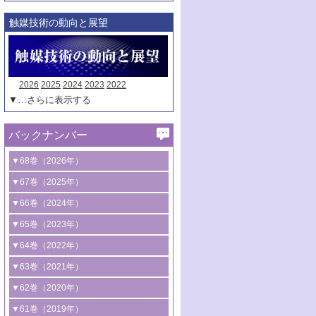
触媒技術の動向と展望
2026
2025
2024
2023
2022
▼…さらに表示する
バックナンバー
▼68巻（2026年）
1号 過酸化水素合成に関する研究動向
▼67巻（2025年）
2号 コンピューター技術により加速する
1号 CO
水素化によるグリーン燃料/グリ
▼66巻（2024年）
2
触媒開発
ーンケミカル製造
1号 低次元ナノ構造を有する触媒材料
▼65巻（2023年）
3号 有機分子変換やCO
資源化のための
2
2号 水素製造のための水分解技術に関す
2号 規制反応場を活用した固体触媒研究
1号 炭素が関わる触媒機能
▼64巻（2022年）
光触媒に関する最近の研究
る最近の研究
の新展開
2号 プラスチックケミカルリサイクルの
1号 合成ガス製造とCOを用いるケミカル
▼63巻（2021年）
B号 第137回触媒討論会（2026年）
3号 オレフィン系樹脂の精密合成に関す
3号 未踏分子変換を目指した酸化触媒プ
ための触媒技術
ズ合成の最新動向
1号 金触媒の新展開
▼62巻（2020年）
る最新技術
ロセスの最前線
3号 非酸化物系金属化合物を基盤とした
2号 化学品合成のための合金触媒開発
2号 ペロブスカイト
1号 触媒設計を拓く欠陥構造のキャラク
▼61巻（2019年）
4号 アルコール類の効率的変換を実現す
4号 シンクロトロン放射光および中性子
触媒材料の開発