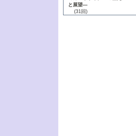
と展望―
(31回)