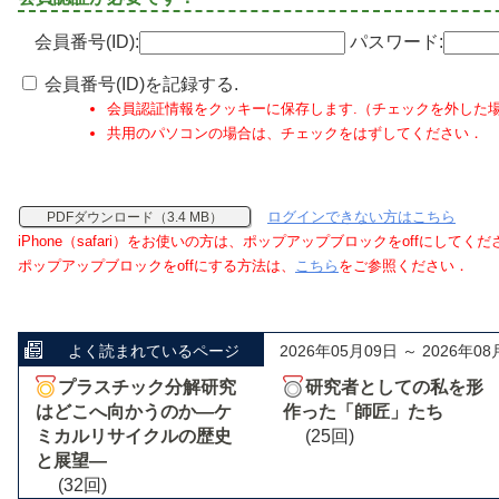
会員番号(ID):
パスワード:
会員番号(ID)を記録する.
会員認証情報をクッキーに保存します.（チェックを外した
共用のパソコンの場合は、チェックをはずしてください．
ログインできない方はこちら
PDFダウンロード（3.4 MB）
iPhone（safari）をお使いの方は、ポップアップブロックをoffにしてく
ポップアップブロックをoffにする方法は、
こちら
をご参照ください．
よく読まれているページ
2026年05月09日 ～ 2026年08
プラスチック分解研究
研究者としての私を形
はどこへ向かうのか―ケ
作った「師匠」たち
ミカルリサイクルの歴史
(25回)
と展望―
(32回)