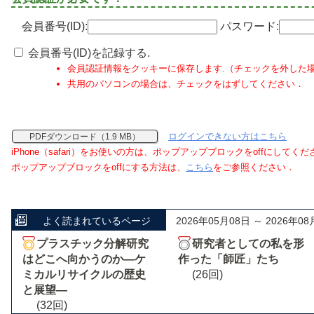
会員番号(ID):
パスワード:
会員番号(ID)を記録する.
会員認証情報をクッキーに保存します.（チェックを外した
共用のパソコンの場合は、チェックをはずしてください．
ログインできない方はこちら
PDFダウンロード（1.9 MB）
iPhone（safari）をお使いの方は、ポップアップブロックをoffにしてく
ポップアップブロックをoffにする方法は、
こちら
をご参照ください．
よく読まれているページ
2026年05月08日 ～ 2026年08
プラスチック分解研究
研究者としての私を形
はどこへ向かうのか―ケ
作った「師匠」たち
ミカルリサイクルの歴史
(26回)
と展望―
(32回)