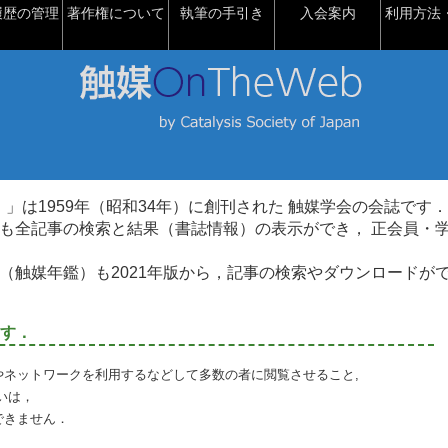
履歴の管理
著作権について
執筆の手引き
入会案内
利用方法・
talysis）」は1959年（昭和34年）に創刊された 触媒学会の会誌です．
も全記事の検索と結果（書誌情報）の表示ができ， 正会員・
（触媒年鑑）も2021年版から，記事の検索やダウンロードが
す．
やネットワークを利用するなどして多数の者に閲覧させること,
いは，
できません．