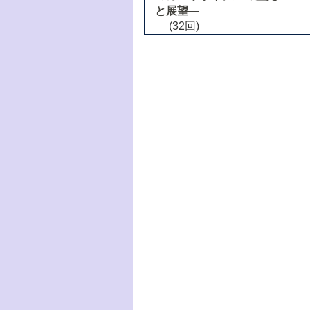
と展望―
(32回)