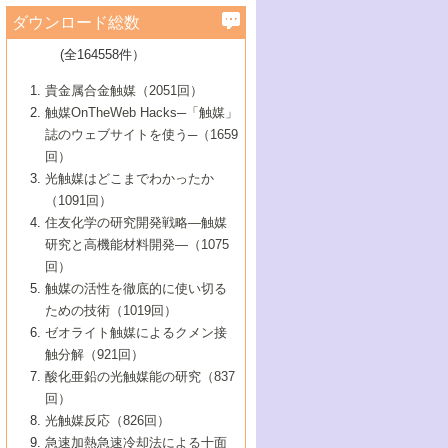
学）
7号 水素を利用する化成品合成の新潮流
6号 新しい固体酸触媒技術
5号 触媒を有効に使うための技術
ールホテル豊橋）
蔵技術の進歩
まで─
3号 メソポーラス物質の新展開
立大学）
3号 実用的ファインケミカル合成プロセス
ダウンロード総数
2号 第97回触媒討論会
1号 最近の触媒担体とその効果
▼46巻（2004年）
7号 ゼオライト合成における最近の進歩
6号 第106回触媒討論会
5号 CO
が関わる触媒・材料
B号 第111回触媒討論会（2013年・関西大
4号 錯体を利用したユニークな表面構造の
を実現する触媒
2
3号 リビング重合触媒の最近の展開
2号 第95回触媒討論会
(全164558件）
1号 部分酸化反応触媒の最前線
▼45巻（2003年）
学）
構築と機能
7号 有機分子触媒による精密有機合成
4号 バイオマス活用のための技術開発
6号 第104回触媒討論会
4号 今後の液体燃料を支える触媒技術
3号 化成品を合成するゼオライト触媒
2号 第93回触媒討論会
1号 なぜこの触媒が良いのか？
▼44巻（2002年）
貴金属合金触媒（2051回）
5号 若手会員による触媒研究の未来展望1：
8号 高機能化ポリオレフィンに向けた重合
5号 こんな物質，あんな物質―新たな触媒
7号 持続可能社会実現のための触媒および
5号 水素製造・貯蔵のための触媒技術の新
4号 水分解用光触媒材料
3号 特殊エネルギー場の触媒反応
触媒OnTheWeb Hacks─「触媒」
企業編
2号 第91回触媒討論会
触媒の最近の進展
1号 高次制御された触媒の化学
▼43巻（2001年）
の可能性―
触媒関連技術
しい展開
誌のウェブサイトを使う─（1659
5号 時間分解分光の進歩と応用
4号 生体内における金属の触媒作用
6号 第102回触媒討論会
3号 最近の自動車排ガス処理技術
2号 第89回触媒討論会
1号 グリーンケミストリーと触媒
▼42巻（2000年）
6号 第100回触媒討論会
8号 未来を拓く金属錯体
回）
6号 第98回触媒討論会
6号 第96回触媒討論会
5号 ファインケミカルズの展開に寄与する
7号 触媒・化学反応における計算化学の進
4号 触媒研究の現状と将来─第90回触媒討論
3号 触媒を利用した電気化学の新展開
2号 第87回触媒討論会特集号
1号 触媒反応工学の明日を拓く
▼41巻（1999年）
7号 『結晶の化学』を活かした触媒研究
光触媒はどこまでわかったか
7号 基礎化学品製造の触媒技術
触媒
歩
会Aから
7号 未来型金属錯体触媒開発への展望
4号 ナノ材料の調製と機能化
（1091回）
3号 生体触媒とバイオプロセス
2号 第85回触媒討論会
8号 イオン液体の応用
1号 孔、穴、あな?-特異な空間とその利用-
▼40巻（1998年）
8号 多機能型リアクター
6号 第94回触媒討論会
8号 若手研究者による触媒研究の未来展望
5号 基礎化学品製造の触媒技術
8号 超臨界流体を用いた化学プロセスの新
住友化学の研究開発戦略―触媒
5号 こんな触媒が欲しい
4号 水素製造・利用の触媒化学
3号 反応ダイナミクス
2号 第83回触媒討論会
1号 創立40周年記念・触媒化学この10年の
▼39巻（1997年）
2：大学・研究所編
展開
研究と高機能材料開発―（1075
7号 サブナノレベルでみた新しい表面現象
6号 第92回触媒討論会
6号 第90回触媒討論会
5号 触媒研究における新しい切り口：コン
進展と21世紀への提言/創立40周年記念・触
4号 超臨界流体の触媒反応への応用
3号 均一系触媒反応最前線
1号 均一系と不均一系触媒反応-その特徴と
回）
▼38巻（1996年）
8号 オレフィン重合触媒の新たな展
7号 基礎化学品製造の触媒技術
ビナトリアルケミストリー
媒学会この10年の歩みとこれから/創立40周
7号 触媒研究と学術雑誌/情報
5号 触媒のおもしろさをどのように伝える
接点
触媒の活性を徹底的に使い切る
4号 実用炭素材料の新展開
1号 触媒の構造と触媒作用/C1化学を中心と
▼37巻（1995年）
年記念・記録は語る
8号 資源の循環と触媒技術
6号 第88回触媒討論会特集号
か
ための技術（1019回）
8号 若い世代からみた触媒化学の現状と未
2号 第79回触媒討論会
5号 研究の方法論を考える
する21世紀への触媒
1号 ファインケミカルズと固体触媒
▼36巻（1994年）
2号 第81回触媒討論会
ゼオライト触媒によるクメン接
来
7号 企業における触媒研究のブレークスル
6号 第86回触媒討論会
3号 最新NO除去触媒の実用化研究
6号 第84回触媒討論会
2号 第77回触媒討論会
2号 第75回触媒討論会
触分解（921回）
1号 電気化学と触媒
▼35巻（1993年）
ー
3号 計算機触媒化学へのさそい
7号 水素化精製触媒の新しい展開
4号 新しい反応場を目指した触媒調製
7号 機能性金属材料と触媒
3号 オリンピックメダル:金・銀・銅はどん
酸化亜鉛の光触媒能の研究（837
3号 希土類を利用した触媒
2号 第73回触媒討論会
8号 この材料を触媒として使ってみません
4号 触媒劣化の制御と予測
1号 工業触媒開発マニュアル―探索から工
▼34巻（1992年）
8号 新しい反応性と機能性を目指した金属
な触媒作用を示すか
回）
5号 反応・分離技術の新しい展開
8号 触媒研究へのNMRの応用と展望
か？
業化まで
4号 触媒とリサイクル
3号 C4化学の展開
5号 最新の実用プロセスと触媒
クラスタ-化学
1号 インパクトを与えたこの研究
▼33巻（1991年）
光触媒反応（826回）
4号 触媒作用における機能の複合化
6号 第80回触媒討論会
2号 第71回触媒討論会
5号 エネルギー変換触媒
4号 《通常号》
6号 第82回触媒討論会
急速加熱急速冷却法による十面
2号 第69回触媒討論会
1号 触媒プロセス開発マニュアル―探索か
▼32巻（1990年）