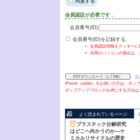
同意する
会員認証が必要です．
会員番号(ID):
会員番号(ID)を記録する.
会員認証情報をクッキーに
共用のパソコンの場合は、
ロ
PDFダウンロード（1.7 MB）
iPhone（safari）をお使いの方は、
ポップアップブロックをoffにする方法は
よく読まれているページ
プラスチック分解研究
はどこへ向かうのか―ケ
ミカルリサイクルの歴史