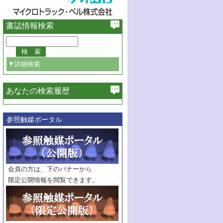
書誌情報検索
▼詳細検索
あなたの検索履歴
必ず含む
参照触媒ポータル
巻・号指定
巻
号
範囲指定
巻
号～
巻
会員の方は、下のバナーから
号
限定公開情報を閲覧できます。
触媒年鑑
年度
記事種別
マーク：
マークあり