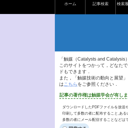
ホーム
記事検索
検索
「触媒（Catalysts and Ca
このサイトをつかって，どなたで
ドもできます．
また，「触媒技術の動向と展望」
は
こちら
をご参照ください．
記事の著作権は触媒学会が有しま
ダウンロードしたPDFファイルを放送
印刷して多数の者に配布すること,ある
多数の者にメール配信することなどは