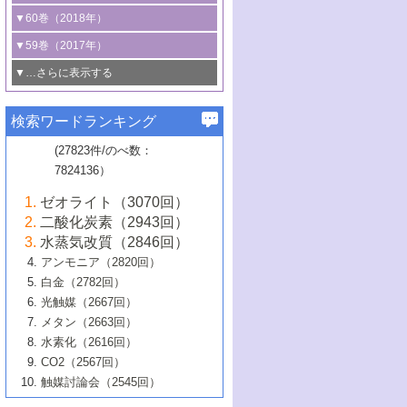
3号 CO
の排出削減および有効活用のた
タリゼーション
2
3号 特殊反応場を利用した触媒的分子変
る非貴金属触媒の研究動向
線を利用した触媒解析技術の最先端
1号 物質移動制御に着目した触媒プロセ
▼60巻（2018年）
4号 格子酸素・格子酸素欠陥を利用した
めの触媒技術
換反応
2号 機能化学品製造に資するクリーンな
ス開発
5号 ゼオライトの合成と応用における研
5号 単原子触媒
触媒反応
1号 固体酸触媒の最新の研究動向
▼59巻（2017年）
触媒的酸化反応
4号 若手による情報発信企画～とびたて
4号 多孔質材料を用いた触媒の新展開
究動向
2号 CO
フリー水素サプライチェーンに
2
6号 参照触媒委員会からのお知らせ
5号 生体触媒によるエネルギー変換反応
2号 二酸化炭素からの有用化学品合成
1号 いたるところに，触媒
▼…さらに表示する
若き触媒の研究者たち～（1）
3号 水処理のための触媒化学
5号 情報学的手法を用いた触媒開発
6号 ヘテロ接合界面
関わる触媒開発動向
B号 第133回触媒討論会（2023年）
6号 窒素とリンの循環のための触媒・機
3号 ナノ粒子・クラスター触媒の最前線
2号 機能性材料の局所構造解析のための
5号 若手による情報発信企画～とびたて
▼58巻（2016年）
4号 光触媒を用いた水分解の最新の研究
6号 カーボンニュートラルに向けた電解
B号 第135回触媒討論会（2025年）
3号 精密高分子合成に関する最近の研究
能性材料
最先端技術
検索ワードランキング
4号 60周年記念企画
若き触媒の研究者たち～（2）
動向
技術
1号 ユニークな構造の高分子を生み出す触
▼57巻（2015年）
動向
B号 第131回触媒討論会（2023年）
3号 無機分離膜材料の開発と触媒反応プ
5号 進化するゼオライト合成技術
6号 石油のノーブル・ユースを志向した
媒技術
(27823件/のべ数：
5号 次世代の触媒プロセスを支えるマイ
B号 第127回触媒討論会（2021年・オン
1号 水素キャリアにかかわる触媒技術の新
4号 バイオマス化成品製造のための触媒
▼56巻（2014年）
ロセスへの適用
触媒技術
7824136）
クロ波
6号 非貴金属系触媒における電気化学的
ライン開催(Zoom)のみ）
2号 リグニンからの化成品製造に向けた触
展開
技術
1号 特殊環境場を利用した材料合成
▼55巻（2013年）
4号 触媒研究における計算科学の利用
酸素還元反応
B号 第129回触媒討論会（2022年・京都
媒技術
6号 メタン転換技術の最新動向
ゼオライト（3070回）
2号 石油精製用触媒の最近の進展
5号 固体触媒による含窒素有機化合物変
2号 光触媒反応機構に関する最新の研究動
1号 高耐久性燃料電池システム用触媒にお
大学：オンライン・対面開催）
▼54巻（2012年）
5号 水素のふるまいを解き明かす最先端
B号 第121回触媒討論会（2018年・東京
3号 触媒研究の最先端～とびたて若き研究
二酸化炭素（2943回）
B号 第125回触媒討論会（2020年・工学
換の最前線
3号 固体酸化物形燃料電池（SOFC）におけ
向
ける新展開
研究
大学）
1号 規則性多孔体の利用技術における最近
▼53巻（2011年）
者たち～（1）
水蒸気改質（2846回）
院大学）
るアノード触媒上での燃料直接改質技術
6号 貴金属使用量低減に向けた自動車排
3号 固体高分子形燃料電池カソード触媒の
2号 リビングラジカル重合の最近の動向
6号 低級アルカンの有効利用のための触
の進歩
アンモニア（2820回）
4号 触媒研究の最先端～とびたて若き研究
1号 金属学から見る合金触媒の新展開
▼52巻（2010年）
ガス浄化触媒の開発
4号 コアシェル構造の制御による触媒機能
開発動向
媒技術
白金（2782回）
3号 天然ガスの化学工業的展開に関する触
2号 第109回触媒討論会
者たち～（2）
2号 第107回触媒討論会
の向上
1号 触媒の劣化対策と長寿命触媒開発
B号 第123回触媒討論会（2019年・大阪
▼51巻（2009年）
4号 人工光合成に向けた近年のアプローチ
光触媒（2667回）
媒技術
B号 第119回触媒討論会（2017年・首都
3号 貴金属低減技術の最新動向
5号 触媒研究の最先端～とびたて若き研究
市立大学）
3号 触媒のその場観察法の進歩（１）
5号 工業触媒およびその周辺技術の最近の
2号 第105回触媒討論会
1号 炭素材料－熱い注目を集める材料－
▼50巻（2008年）
メタン（2663回）
大学東京）
5号 未利用熱エネルギーの有効活用に貢献
4号 貴金属触媒の精密構造制御とその活用
者たち～（3）
4号 貴金属代替技術の最新動向
進歩
水素化（2616回）
4号 触媒のその場観察法の進歩（２）
3号 ナノ構造が拓く新機能
する触媒技術
2号 第103回触媒討論会
1号 触媒化学と学会のこの10年，半世紀，
▼49巻（2007年）
5号 バイオマス化成品製造のための固体触
6号 イオニクス材料と燃料電池・電解合成
5号 光触媒による物質変換反応の新展開
CO2（2567回）
6号 ナノシート
5号 不活性結合の触媒的活性化による有機
そして未来
4号 活性サイトおよびその環境の精密な設
6号 ポリオキソメタレート
3号 環境浄化用光触媒の現状と課題
媒の開発
1号 含フッ素化合物の合成と触媒
▼48巻（2006年）
の最新の研究動向
触媒討論会（2545回）
6号 グラフェン
合成
B号 第115回触媒討論会（2015年・成蹊大
計による触媒の高機能化
2号 第101回触媒討論会
B号 第113回触媒討論会（2014年・ロワジ
4号 水素社会の実現に向けた水素製造・貯
6号 ナノ空間─吸着状態解析から新機能開拓
2号 第99回触媒討論会
B号 第117回触媒討論会（2016年・大阪府
1号 固体酸触媒の最近の進歩
▼47巻（2005年）