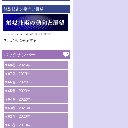
触媒技術の動向と展望
2026
2025
2024
2023
2022
▼…さらに表示する
バックナンバー
▼68巻（2026年）
1号 過酸化水素合成に関する研究動向
▼67巻（2025年）
2号 コンピューター技術により加速する
1号 CO
水素化によるグリーン燃料/グリ
▼66巻（2024年）
2
触媒開発
ーンケミカル製造
1号 低次元ナノ構造を有する触媒材料
▼65巻（2023年）
3号 有機分子変換やCO
資源化のための
2
2号 水素製造のための水分解技術に関す
2号 規制反応場を活用した固体触媒研究
1号 炭素が関わる触媒機能
▼64巻（2022年）
光触媒に関する最近の研究
る最近の研究
の新展開
2号 プラスチックケミカルリサイクルの
1号 合成ガス製造とCOを用いるケミカル
▼63巻（2021年）
B号 第137回触媒討論会（2026年）
3号 オレフィン系樹脂の精密合成に関す
3号 未踏分子変換を目指した酸化触媒プ
ための触媒技術
ズ合成の最新動向
1号 金触媒の新展開
▼62巻（2020年）
る最新技術
ロセスの最前線
3号 非酸化物系金属化合物を基盤とした
2号 化学品合成のための合金触媒開発
2号 ペロブスカイト
1号 触媒設計を拓く欠陥構造のキャラク
▼61巻（2019年）
4号 アルコール類の効率的変換を実現す
4号 シンクロトロン放射光および中性子
触媒材料の開発