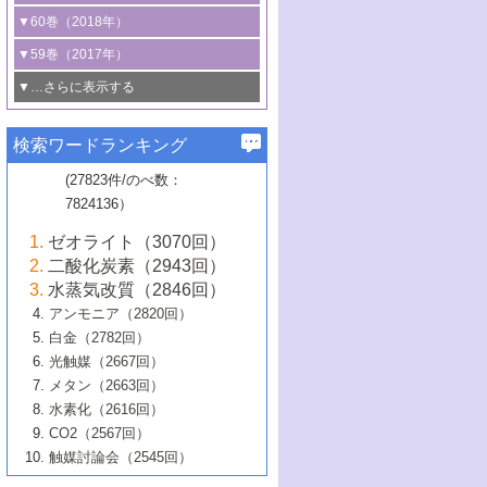
3号 CO
の排出削減および有効活用のた
タリゼーション
2
3号 特殊反応場を利用した触媒的分子変
る非貴金属触媒の研究動向
線を利用した触媒解析技術の最先端
1号 物質移動制御に着目した触媒プロセ
▼60巻（2018年）
4号 格子酸素・格子酸素欠陥を利用した
めの触媒技術
換反応
2号 機能化学品製造に資するクリーンな
ス開発
5号 ゼオライトの合成と応用における研
5号 単原子触媒
触媒反応
1号 固体酸触媒の最新の研究動向
▼59巻（2017年）
触媒的酸化反応
4号 若手による情報発信企画～とびたて
4号 多孔質材料を用いた触媒の新展開
究動向
2号 CO
フリー水素サプライチェーンに
2
6号 参照触媒委員会からのお知らせ
5号 生体触媒によるエネルギー変換反応
2号 二酸化炭素からの有用化学品合成
1号 いたるところに，触媒
▼…さらに表示する
若き触媒の研究者たち～（1）
3号 水処理のための触媒化学
5号 情報学的手法を用いた触媒開発
6号 ヘテロ接合界面
関わる触媒開発動向
B号 第133回触媒討論会（2023年）
6号 窒素とリンの循環のための触媒・機
3号 ナノ粒子・クラスター触媒の最前線
2号 機能性材料の局所構造解析のための
5号 若手による情報発信企画～とびたて
▼58巻（2016年）
4号 光触媒を用いた水分解の最新の研究
6号 カーボンニュートラルに向けた電解
B号 第135回触媒討論会（2025年）
3号 精密高分子合成に関する最近の研究
能性材料
最先端技術
検索ワードランキング
4号 60周年記念企画
若き触媒の研究者たち～（2）
動向
技術
1号 ユニークな構造の高分子を生み出す触
▼57巻（2015年）
動向
B号 第131回触媒討論会（2023年）
3号 無機分離膜材料の開発と触媒反応プ
5号 進化するゼオライト合成技術
6号 石油のノーブル・ユースを志向した
媒技術
(27823件/のべ数：
5号 次世代の触媒プロセスを支えるマイ
B号 第127回触媒討論会（2021年・オン
1号 水素キャリアにかかわる触媒技術の新
4号 バイオマス化成品製造のための触媒
▼56巻（2014年）
ロセスへの適用
触媒技術
7824136）
クロ波
6号 非貴金属系触媒における電気化学的
ライン開催(Zoom)のみ）
2号 リグニンからの化成品製造に向けた触
展開
技術
1号 特殊環境場を利用した材料合成
▼55巻（2013年）
4号 触媒研究における計算科学の利用
酸素還元反応
B号 第129回触媒討論会（2022年・京都
媒技術
6号 メタン転換技術の最新動向
ゼオライト（3070回）
2号 石油精製用触媒の最近の進展
5号 固体触媒による含窒素有機化合物変
2号 光触媒反応機構に関する最新の研究動
1号 高耐久性燃料電池システム用触媒にお
大学：オンライン・対面開催）
▼54巻（2012年）
5号 水素のふるまいを解き明かす最先端
B号 第121回触媒討論会（2018年・東京
3号 触媒研究の最先端～とびたて若き研究
二酸化炭素（2943回）
B号 第125回触媒討論会（2020年・工学
換の最前線
3号 固体酸化物形燃料電池（SOFC）におけ
向
ける新展開
研究
大学）
1号 規則性多孔体の利用技術における最近
▼53巻（2011年）
者たち～（1）
水蒸気改質（2846回）
院大学）
るアノード触媒上での燃料直接改質技術
6号 貴金属使用量低減に向けた自動車排
3号 固体高分子形燃料電池カソード触媒の
2号 リビングラジカル重合の最近の動向
6号 低級アルカンの有効利用のための触
の進歩
アンモニア（2820回）
4号 触媒研究の最先端～とびたて若き研究
1号 金属学から見る合金触媒の新展開
▼52巻（2010年）
ガス浄化触媒の開発
4号 コアシェル構造の制御による触媒機能
開発動向
媒技術
白金（2782回）
3号 天然ガスの化学工業的展開に関する触
2号 第109回触媒討論会
者たち～（2）
2号 第107回触媒討論会
の向上
1号 触媒の劣化対策と長寿命触媒開発
B号 第123回触媒討論会（2019年・大阪
▼51巻（2009年）
4号 人工光合成に向けた近年のアプローチ
光触媒（2667回）
媒技術
B号 第119回触媒討論会（2017年・首都
3号 貴金属低減技術の最新動向
5号 触媒研究の最先端～とびたて若き研究
市立大学）
3号 触媒のその場観察法の進歩（１）
5号 工業触媒およびその周辺技術の最近の
2号 第105回触媒討論会
1号 炭素材料－熱い注目を集める材料－
▼50巻（2008年）
メタン（2663回）
大学東京）
5号 未利用熱エネルギーの有効活用に貢献
4号 貴金属触媒の精密構造制御とその活用
者たち～（3）
4号 貴金属代替技術の最新動向
進歩
水素化（2616回）
4号 触媒のその場観察法の進歩（２）
3号 ナノ構造が拓く新機能
する触媒技術
2号 第103回触媒討論会
1号 触媒化学と学会のこの10年，半世紀，
▼49巻（2007年）
5号 バイオマス化成品製造のための固体触
6号 イオニクス材料と燃料電池・電解合成
5号 光触媒による物質変換反応の新展開
CO2（2567回）
6号 ナノシート
5号 不活性結合の触媒的活性化による有機
そして未来
4号 活性サイトおよびその環境の精密な設
6号 ポリオキソメタレート
3号 環境浄化用光触媒の現状と課題
媒の開発
1号 含フッ素化合物の合成と触媒
▼48巻（2006年）
の最新の研究動向
触媒討論会（2545回）
6号 グラフェン
合成
B号 第115回触媒討論会（2015年・成蹊大
計による触媒の高機能化
2号 第101回触媒討論会
B号 第113回触媒討論会（2014年・ロワジ
4号 水素社会の実現に向けた水素製造・貯
6号 ナノ空間─吸着状態解析から新機能開拓
2号 第99回触媒討論会
B号 第117回触媒討論会（2016年・大阪府
1号 固体酸触媒の最近の進歩
▼47巻（2005年）