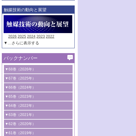
触媒技術の動向と展望
2026
2025
2024
2023
2022
▼…さらに表示する
バックナンバー
▼68巻（2026年）
1号 過酸化水素合成に関する研究動向
▼67巻（2025年）
2号 コンピューター技術により加速する
1号 CO
水素化によるグリーン燃料/グリ
▼66巻（2024年）
2
触媒開発
ーンケミカル製造
1号 低次元ナノ構造を有する触媒材料
▼65巻（2023年）
3号 有機分子変換やCO
資源化のための
2
2号 水素製造のための水分解技術に関す
2号 規制反応場を活用した固体触媒研究
1号 炭素が関わる触媒機能
▼64巻（2022年）
光触媒に関する最近の研究
る最近の研究
の新展開
2号 プラスチックケミカルリサイクルの
1号 合成ガス製造とCOを用いるケミカル
▼63巻（2021年）
B号 第137回触媒討論会（2026年）
3号 オレフィン系樹脂の精密合成に関す
3号 未踏分子変換を目指した酸化触媒プ
ための触媒技術
ズ合成の最新動向
1号 金触媒の新展開
▼62巻（2020年）
る最新技術
ロセスの最前線
3号 非酸化物系金属化合物を基盤とした
2号 化学品合成のための合金触媒開発
2号 ペロブスカイト
1号 触媒設計を拓く欠陥構造のキャラク
▼61巻（2019年）
4号 アルコール類の効率的変換を実現す
4号 シンクロトロン放射光および中性子
触媒材料の開発