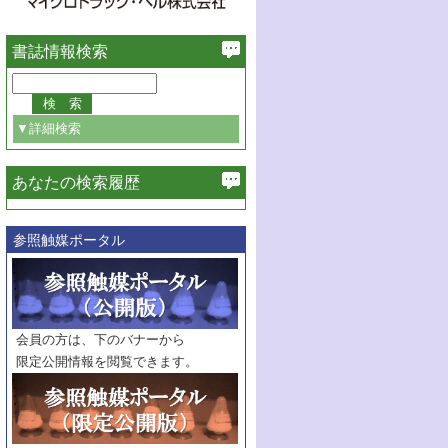
書誌情報検索
▼詳細検索
あなたの検索履歴
必ず含む
参照触媒ポータル
巻・号指定
巻
号
範囲指定
巻
号～
巻
会員の方は、下のバナーから
号
限定公開情報を閲覧できます。
触媒年鑑
年度
記事種別
マーク：
マークあり