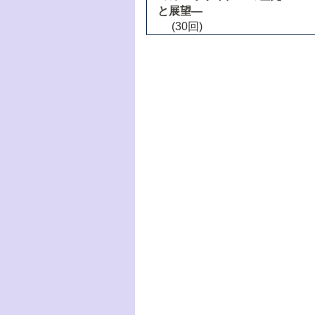
と展望―
(30回)