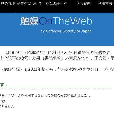
履歴の管理
著作権について
執筆の手引き
入会案内
利用方法・
talysis）」は1959年（昭和34年）に創刊された 触媒学会の会誌です．
も全記事の検索と結果（書誌情報）の表示ができ， 正会員・
（触媒年鑑）も2021年版から，記事の検索やダウンロードが
す．
やネットワークを利用するなどして多数の者に閲覧させること,
いは，
できません．