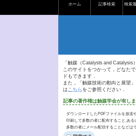
ホーム
記事検索
検索
「触媒（Catalysts and Ca
このサイトをつかって，どなたで
ドもできます．
また，「触媒技術の動向と展望」
は
こちら
をご参照ください．
記事の著作権は触媒学会が有しま
ダウンロードしたPDFファイルを放送
印刷して多数の者に配布すること,ある
多数の者にメール配信することなどは