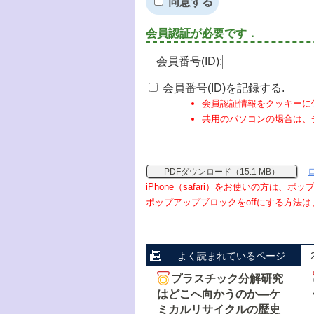
同意する
会員認証が必要です．
会員番号(ID):
会員番号(ID)を記録する.
会員認証情報をクッキーに
共用のパソコンの場合は、
PDFダウンロード（15.1 MB）
iPhone（safari）をお使いの方は、
ポップアップブロックをoffにする方法は
よく読まれているページ
プラスチック分解研究
はどこへ向かうのか―ケ
ミカルリサイクルの歴史