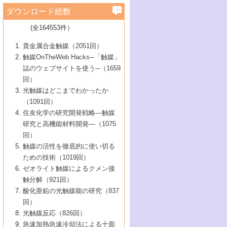
学）
7号 水素を利用する化成品合成の新潮流
6号 新しい固体酸触媒技術
5号 触媒を有効に使うための技術
ールホテル豊橋）
蔵技術の進歩
まで─
3号 メソポーラス物質の新展開
立大学）
3号 実用的ファインケミカル合成プロセス
ダウンロード総数
2号 第97回触媒討論会
1号 最近の触媒担体とその効果
▼46巻（2004年）
7号 ゼオライト合成における最近の進歩
6号 第106回触媒討論会
5号 CO
が関わる触媒・材料
B号 第111回触媒討論会（2013年・関西大
4号 錯体を利用したユニークな表面構造の
を実現する触媒
2
3号 リビング重合触媒の最近の展開
2号 第95回触媒討論会
(全164553件）
1号 部分酸化反応触媒の最前線
▼45巻（2003年）
学）
構築と機能
7号 有機分子触媒による精密有機合成
4号 バイオマス活用のための技術開発
6号 第104回触媒討論会
4号 今後の液体燃料を支える触媒技術
3号 化成品を合成するゼオライト触媒
2号 第93回触媒討論会
1号 なぜこの触媒が良いのか？
▼44巻（2002年）
貴金属合金触媒（2051回）
5号 若手会員による触媒研究の未来展望1：
8号 高機能化ポリオレフィンに向けた重合
5号 こんな物質，あんな物質―新たな触媒
7号 持続可能社会実現のための触媒および
5号 水素製造・貯蔵のための触媒技術の新
4号 水分解用光触媒材料
3号 特殊エネルギー場の触媒反応
触媒OnTheWeb Hacks─「触媒」
企業編
2号 第91回触媒討論会
触媒の最近の進展
1号 高次制御された触媒の化学
▼43巻（2001年）
の可能性―
触媒関連技術
しい展開
誌のウェブサイトを使う─（1659
5号 時間分解分光の進歩と応用
4号 生体内における金属の触媒作用
6号 第102回触媒討論会
3号 最近の自動車排ガス処理技術
2号 第89回触媒討論会
1号 グリーンケミストリーと触媒
▼42巻（2000年）
6号 第100回触媒討論会
8号 未来を拓く金属錯体
回）
6号 第98回触媒討論会
6号 第96回触媒討論会
5号 ファインケミカルズの展開に寄与する
7号 触媒・化学反応における計算化学の進
4号 触媒研究の現状と将来─第90回触媒討論
3号 触媒を利用した電気化学の新展開
2号 第87回触媒討論会特集号
1号 触媒反応工学の明日を拓く
▼41巻（1999年）
7号 『結晶の化学』を活かした触媒研究
光触媒はどこまでわかったか
7号 基礎化学品製造の触媒技術
触媒
歩
会Aから
7号 未来型金属錯体触媒開発への展望
4号 ナノ材料の調製と機能化
（1091回）
3号 生体触媒とバイオプロセス
2号 第85回触媒討論会
8号 イオン液体の応用
1号 孔、穴、あな?-特異な空間とその利用-
▼40巻（1998年）
8号 多機能型リアクター
6号 第94回触媒討論会
8号 若手研究者による触媒研究の未来展望
5号 基礎化学品製造の触媒技術
8号 超臨界流体を用いた化学プロセスの新
住友化学の研究開発戦略―触媒
5号 こんな触媒が欲しい
4号 水素製造・利用の触媒化学
3号 反応ダイナミクス
2号 第83回触媒討論会
1号 創立40周年記念・触媒化学この10年の
▼39巻（1997年）
2：大学・研究所編
展開
研究と高機能材料開発―（1075
7号 サブナノレベルでみた新しい表面現象
6号 第92回触媒討論会
6号 第90回触媒討論会
5号 触媒研究における新しい切り口：コン
進展と21世紀への提言/創立40周年記念・触
4号 超臨界流体の触媒反応への応用
3号 均一系触媒反応最前線
1号 均一系と不均一系触媒反応-その特徴と
回）
▼38巻（1996年）
8号 オレフィン重合触媒の新たな展
7号 基礎化学品製造の触媒技術
ビナトリアルケミストリー
媒学会この10年の歩みとこれから/創立40周
7号 触媒研究と学術雑誌/情報
5号 触媒のおもしろさをどのように伝える
接点
触媒の活性を徹底的に使い切る
4号 実用炭素材料の新展開
1号 触媒の構造と触媒作用/C1化学を中心と
▼37巻（1995年）
年記念・記録は語る
8号 資源の循環と触媒技術
6号 第88回触媒討論会特集号
か
ための技術（1019回）
8号 若い世代からみた触媒化学の現状と未
2号 第79回触媒討論会
5号 研究の方法論を考える
する21世紀への触媒
1号 ファインケミカルズと固体触媒
▼36巻（1994年）
2号 第81回触媒討論会
ゼオライト触媒によるクメン接
来
7号 企業における触媒研究のブレークスル
6号 第86回触媒討論会
3号 最新NO除去触媒の実用化研究
6号 第84回触媒討論会
2号 第77回触媒討論会
2号 第75回触媒討論会
触分解（921回）
1号 電気化学と触媒
▼35巻（1993年）
ー
3号 計算機触媒化学へのさそい
7号 水素化精製触媒の新しい展開
4号 新しい反応場を目指した触媒調製
7号 機能性金属材料と触媒
3号 オリンピックメダル:金・銀・銅はどん
酸化亜鉛の光触媒能の研究（837
3号 希土類を利用した触媒
2号 第73回触媒討論会
8号 この材料を触媒として使ってみません
4号 触媒劣化の制御と予測
1号 工業触媒開発マニュアル―探索から工
▼34巻（1992年）
8号 新しい反応性と機能性を目指した金属
な触媒作用を示すか
回）
5号 反応・分離技術の新しい展開
8号 触媒研究へのNMRの応用と展望
か？
業化まで
4号 触媒とリサイクル
3号 C4化学の展開
5号 最新の実用プロセスと触媒
クラスタ-化学
1号 インパクトを与えたこの研究
▼33巻（1991年）
光触媒反応（826回）
4号 触媒作用における機能の複合化
6号 第80回触媒討論会
2号 第71回触媒討論会
5号 エネルギー変換触媒
4号 《通常号》
6号 第82回触媒討論会
急速加熱急速冷却法による十面
2号 第69回触媒討論会
1号 触媒プロセス開発マニュアル―探索か
▼32巻（1990年）