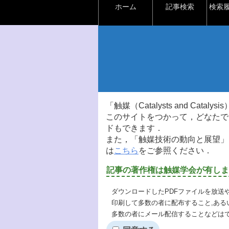
ホーム
記事検索
検索
「触媒（Catalysts and Ca
このサイトをつかって，どなたで
ドもできます．
また，「触媒技術の動向と展望」
は
こちら
をご参照ください．
記事の著作権は触媒学会が有しま
ダウンロードしたPDFファイルを放送
印刷して多数の者に配布すること,ある
多数の者にメール配信することなどは