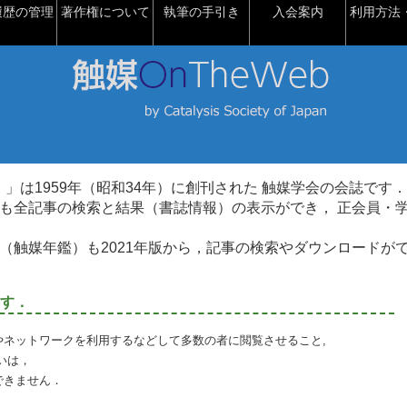
履歴の管理
著作権について
執筆の手引き
入会案内
利用方法・
talysis）」は1959年（昭和34年）に創刊された 触媒学会の会誌です．
も全記事の検索と結果（書誌情報）の表示ができ， 正会員・
（触媒年鑑）も2021年版から，記事の検索やダウンロードが
す．
やネットワークを利用するなどして多数の者に閲覧させること,
いは，
できません．