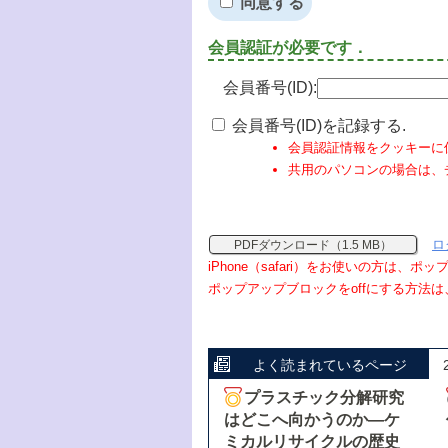
同意する
会員認証が必要です．
会員番号(ID):
会員番号(ID)を記録する.
会員認証情報をクッキーに
共用のパソコンの場合は、
ロ
PDFダウンロード（1.5 MB）
iPhone（safari）をお使いの方は、
ポップアップブロックをoffにする方法は
よく読まれているページ
プラスチック分解研究
はどこへ向かうのか―ケ
ミカルリサイクルの歴史