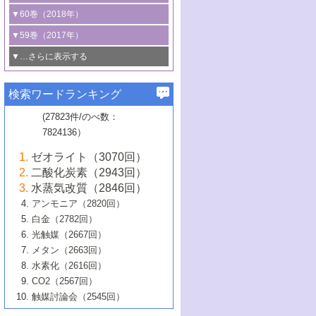
3号 CO
の排出削減および有効活用のた
タリゼーション
2
3号 特殊反応場を利用した触媒的分子変
る非貴金属触媒の研究動向
線を利用した触媒解析技術の最先端
1号 物質移動制御に着目した触媒プロセ
▼60巻（2018年）
4号 格子酸素・格子酸素欠陥を利用した
めの触媒技術
換反応
2号 機能化学品製造に資するクリーンな
ス開発
5号 ゼオライトの合成と応用における研
5号 単原子触媒
触媒反応
1号 固体酸触媒の最新の研究動向
▼59巻（2017年）
触媒的酸化反応
4号 若手による情報発信企画～とびたて
4号 多孔質材料を用いた触媒の新展開
究動向
2号 CO
フリー水素サプライチェーンに
2
6号 参照触媒委員会からのお知らせ
5号 生体触媒によるエネルギー変換反応
2号 二酸化炭素からの有用化学品合成
1号 いたるところに，触媒
▼…さらに表示する
若き触媒の研究者たち～（1）
3号 水処理のための触媒化学
5号 情報学的手法を用いた触媒開発
6号 ヘテロ接合界面
関わる触媒開発動向
B号 第133回触媒討論会（2023年）
6号 窒素とリンの循環のための触媒・機
3号 ナノ粒子・クラスター触媒の最前線
2号 機能性材料の局所構造解析のための
5号 若手による情報発信企画～とびたて
▼58巻（2016年）
4号 光触媒を用いた水分解の最新の研究
6号 カーボンニュートラルに向けた電解
B号 第135回触媒討論会（2025年）
3号 精密高分子合成に関する最近の研究
能性材料
最先端技術
検索ワードランキング
4号 60周年記念企画
若き触媒の研究者たち～（2）
動向
技術
1号 ユニークな構造の高分子を生み出す触
▼57巻（2015年）
動向
B号 第131回触媒討論会（2023年）
3号 無機分離膜材料の開発と触媒反応プ
5号 進化するゼオライト合成技術
6号 石油のノーブル・ユースを志向した
媒技術
(27823件/のべ数：
5号 次世代の触媒プロセスを支えるマイ
B号 第127回触媒討論会（2021年・オン
1号 水素キャリアにかかわる触媒技術の新
4号 バイオマス化成品製造のための触媒
▼56巻（2014年）
ロセスへの適用
触媒技術
7824136）
クロ波
6号 非貴金属系触媒における電気化学的
ライン開催(Zoom)のみ）
2号 リグニンからの化成品製造に向けた触
展開
技術
1号 特殊環境場を利用した材料合成
▼55巻（2013年）
4号 触媒研究における計算科学の利用
酸素還元反応
B号 第129回触媒討論会（2022年・京都
媒技術
6号 メタン転換技術の最新動向
ゼオライト（3070回）
2号 石油精製用触媒の最近の進展
5号 固体触媒による含窒素有機化合物変
2号 光触媒反応機構に関する最新の研究動
1号 高耐久性燃料電池システム用触媒にお
大学：オンライン・対面開催）
▼54巻（2012年）
5号 水素のふるまいを解き明かす最先端
B号 第121回触媒討論会（2018年・東京
3号 触媒研究の最先端～とびたて若き研究
二酸化炭素（2943回）
B号 第125回触媒討論会（2020年・工学
換の最前線
3号 固体酸化物形燃料電池（SOFC）におけ
向
ける新展開
研究
大学）
1号 規則性多孔体の利用技術における最近
▼53巻（2011年）
者たち～（1）
水蒸気改質（2846回）
院大学）
るアノード触媒上での燃料直接改質技術
6号 貴金属使用量低減に向けた自動車排
3号 固体高分子形燃料電池カソード触媒の
2号 リビングラジカル重合の最近の動向
6号 低級アルカンの有効利用のための触
の進歩
アンモニア（2820回）
4号 触媒研究の最先端～とびたて若き研究
1号 金属学から見る合金触媒の新展開
▼52巻（2010年）
ガス浄化触媒の開発
4号 コアシェル構造の制御による触媒機能
開発動向
媒技術
白金（2782回）
3号 天然ガスの化学工業的展開に関する触
2号 第109回触媒討論会
者たち～（2）
2号 第107回触媒討論会
の向上
1号 触媒の劣化対策と長寿命触媒開発
B号 第123回触媒討論会（2019年・大阪
▼51巻（2009年）
4号 人工光合成に向けた近年のアプローチ
光触媒（2667回）
媒技術
B号 第119回触媒討論会（2017年・首都
3号 貴金属低減技術の最新動向
5号 触媒研究の最先端～とびたて若き研究
市立大学）
3号 触媒のその場観察法の進歩（１）
5号 工業触媒およびその周辺技術の最近の
2号 第105回触媒討論会
1号 炭素材料－熱い注目を集める材料－
▼50巻（2008年）
メタン（2663回）
大学東京）
5号 未利用熱エネルギーの有効活用に貢献
4号 貴金属触媒の精密構造制御とその活用
者たち～（3）
4号 貴金属代替技術の最新動向
進歩
水素化（2616回）
4号 触媒のその場観察法の進歩（２）
3号 ナノ構造が拓く新機能
する触媒技術
2号 第103回触媒討論会
1号 触媒化学と学会のこの10年，半世紀，
▼49巻（2007年）
5号 バイオマス化成品製造のための固体触
6号 イオニクス材料と燃料電池・電解合成
5号 光触媒による物質変換反応の新展開
CO2（2567回）
6号 ナノシート
5号 不活性結合の触媒的活性化による有機
そして未来
4号 活性サイトおよびその環境の精密な設
6号 ポリオキソメタレート
3号 環境浄化用光触媒の現状と課題
媒の開発
1号 含フッ素化合物の合成と触媒
▼48巻（2006年）
の最新の研究動向
触媒討論会（2545回）
6号 グラフェン
合成
B号 第115回触媒討論会（2015年・成蹊大
計による触媒の高機能化
2号 第101回触媒討論会
B号 第113回触媒討論会（2014年・ロワジ
4号 水素社会の実現に向けた水素製造・貯
6号 ナノ空間─吸着状態解析から新機能開拓
2号 第99回触媒討論会
B号 第117回触媒討論会（2016年・大阪府
1号 固体酸触媒の最近の進歩
▼47巻（2005年）