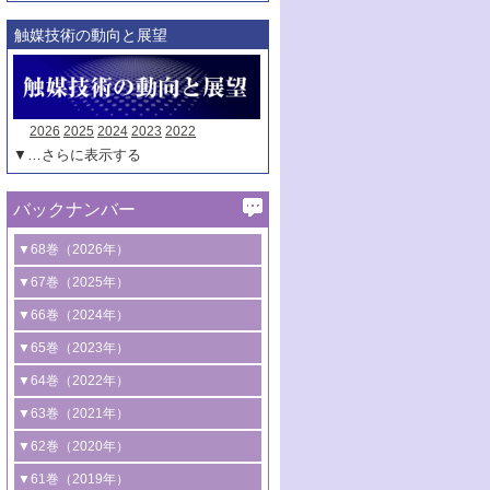
触媒技術の動向と展望
2026
2025
2024
2023
2022
▼…さらに表示する
バックナンバー
▼68巻（2026年）
1号 過酸化水素合成に関する研究動向
▼67巻（2025年）
2号 コンピューター技術により加速する
1号 CO
水素化によるグリーン燃料/グリ
▼66巻（2024年）
2
触媒開発
ーンケミカル製造
1号 低次元ナノ構造を有する触媒材料
▼65巻（2023年）
3号 有機分子変換やCO
資源化のための
2
2号 水素製造のための水分解技術に関す
2号 規制反応場を活用した固体触媒研究
1号 炭素が関わる触媒機能
▼64巻（2022年）
光触媒に関する最近の研究
る最近の研究
の新展開
2号 プラスチックケミカルリサイクルの
1号 合成ガス製造とCOを用いるケミカル
▼63巻（2021年）
B号 第137回触媒討論会（2026年）
3号 オレフィン系樹脂の精密合成に関す
3号 未踏分子変換を目指した酸化触媒プ
ための触媒技術
ズ合成の最新動向
1号 金触媒の新展開
▼62巻（2020年）
る最新技術
ロセスの最前線
3号 非酸化物系金属化合物を基盤とした
2号 化学品合成のための合金触媒開発
2号 ペロブスカイト
1号 触媒設計を拓く欠陥構造のキャラク
▼61巻（2019年）
4号 アルコール類の効率的変換を実現す
4号 シンクロトロン放射光および中性子
触媒材料の開発