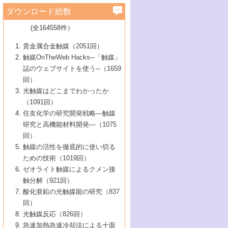
学）
7号 水素を利用する化成品合成の新潮流
6号 新しい固体酸触媒技術
5号 触媒を有効に使うための技術
ールホテル豊橋）
蔵技術の進歩
まで─
3号 メソポーラス物質の新展開
立大学）
3号 実用的ファインケミカル合成プロセス
ダウンロード総数
2号 第97回触媒討論会
1号 最近の触媒担体とその効果
▼46巻（2004年）
7号 ゼオライト合成における最近の進歩
6号 第106回触媒討論会
5号 CO
が関わる触媒・材料
B号 第111回触媒討論会（2013年・関西大
4号 錯体を利用したユニークな表面構造の
を実現する触媒
2
3号 リビング重合触媒の最近の展開
2号 第95回触媒討論会
(全164558件）
1号 部分酸化反応触媒の最前線
▼45巻（2003年）
学）
構築と機能
7号 有機分子触媒による精密有機合成
4号 バイオマス活用のための技術開発
6号 第104回触媒討論会
4号 今後の液体燃料を支える触媒技術
3号 化成品を合成するゼオライト触媒
2号 第93回触媒討論会
1号 なぜこの触媒が良いのか？
▼44巻（2002年）
貴金属合金触媒（2051回）
5号 若手会員による触媒研究の未来展望1：
8号 高機能化ポリオレフィンに向けた重合
5号 こんな物質，あんな物質―新たな触媒
7号 持続可能社会実現のための触媒および
5号 水素製造・貯蔵のための触媒技術の新
4号 水分解用光触媒材料
3号 特殊エネルギー場の触媒反応
触媒OnTheWeb Hacks─「触媒」
企業編
2号 第91回触媒討論会
触媒の最近の進展
1号 高次制御された触媒の化学
▼43巻（2001年）
の可能性―
触媒関連技術
しい展開
誌のウェブサイトを使う─（1659
5号 時間分解分光の進歩と応用
4号 生体内における金属の触媒作用
6号 第102回触媒討論会
3号 最近の自動車排ガス処理技術
2号 第89回触媒討論会
1号 グリーンケミストリーと触媒
▼42巻（2000年）
6号 第100回触媒討論会
8号 未来を拓く金属錯体
回）
6号 第98回触媒討論会
6号 第96回触媒討論会
5号 ファインケミカルズの展開に寄与する
7号 触媒・化学反応における計算化学の進
4号 触媒研究の現状と将来─第90回触媒討論
3号 触媒を利用した電気化学の新展開
2号 第87回触媒討論会特集号
1号 触媒反応工学の明日を拓く
▼41巻（1999年）
7号 『結晶の化学』を活かした触媒研究
光触媒はどこまでわかったか
7号 基礎化学品製造の触媒技術
触媒
歩
会Aから
7号 未来型金属錯体触媒開発への展望
4号 ナノ材料の調製と機能化
（1091回）
3号 生体触媒とバイオプロセス
2号 第85回触媒討論会
8号 イオン液体の応用
1号 孔、穴、あな?-特異な空間とその利用-
▼40巻（1998年）
8号 多機能型リアクター
6号 第94回触媒討論会
8号 若手研究者による触媒研究の未来展望
5号 基礎化学品製造の触媒技術
8号 超臨界流体を用いた化学プロセスの新
住友化学の研究開発戦略―触媒
5号 こんな触媒が欲しい
4号 水素製造・利用の触媒化学
3号 反応ダイナミクス
2号 第83回触媒討論会
1号 創立40周年記念・触媒化学この10年の
▼39巻（1997年）
2：大学・研究所編
展開
研究と高機能材料開発―（1075
7号 サブナノレベルでみた新しい表面現象
6号 第92回触媒討論会
6号 第90回触媒討論会
5号 触媒研究における新しい切り口：コン
進展と21世紀への提言/創立40周年記念・触
4号 超臨界流体の触媒反応への応用
3号 均一系触媒反応最前線
1号 均一系と不均一系触媒反応-その特徴と
回）
▼38巻（1996年）
8号 オレフィン重合触媒の新たな展
7号 基礎化学品製造の触媒技術
ビナトリアルケミストリー
媒学会この10年の歩みとこれから/創立40周
7号 触媒研究と学術雑誌/情報
5号 触媒のおもしろさをどのように伝える
接点
触媒の活性を徹底的に使い切る
4号 実用炭素材料の新展開
1号 触媒の構造と触媒作用/C1化学を中心と
▼37巻（1995年）
年記念・記録は語る
8号 資源の循環と触媒技術
6号 第88回触媒討論会特集号
か
ための技術（1019回）
8号 若い世代からみた触媒化学の現状と未
2号 第79回触媒討論会
5号 研究の方法論を考える
する21世紀への触媒
1号 ファインケミカルズと固体触媒
▼36巻（1994年）
2号 第81回触媒討論会
ゼオライト触媒によるクメン接
来
7号 企業における触媒研究のブレークスル
6号 第86回触媒討論会
3号 最新NO除去触媒の実用化研究
6号 第84回触媒討論会
2号 第77回触媒討論会
2号 第75回触媒討論会
触分解（921回）
1号 電気化学と触媒
▼35巻（1993年）
ー
3号 計算機触媒化学へのさそい
7号 水素化精製触媒の新しい展開
4号 新しい反応場を目指した触媒調製
7号 機能性金属材料と触媒
3号 オリンピックメダル:金・銀・銅はどん
酸化亜鉛の光触媒能の研究（837
3号 希土類を利用した触媒
2号 第73回触媒討論会
8号 この材料を触媒として使ってみません
4号 触媒劣化の制御と予測
1号 工業触媒開発マニュアル―探索から工
▼34巻（1992年）
8号 新しい反応性と機能性を目指した金属
な触媒作用を示すか
回）
5号 反応・分離技術の新しい展開
8号 触媒研究へのNMRの応用と展望
か？
業化まで
4号 触媒とリサイクル
3号 C4化学の展開
5号 最新の実用プロセスと触媒
クラスタ-化学
1号 インパクトを与えたこの研究
▼33巻（1991年）
光触媒反応（826回）
4号 触媒作用における機能の複合化
6号 第80回触媒討論会
2号 第71回触媒討論会
5号 エネルギー変換触媒
4号 《通常号》
6号 第82回触媒討論会
急速加熱急速冷却法による十面
2号 第69回触媒討論会
1号 触媒プロセス開発マニュアル―探索か
▼32巻（1990年）