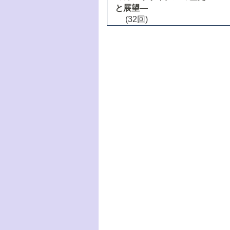
と展望―
(32回)