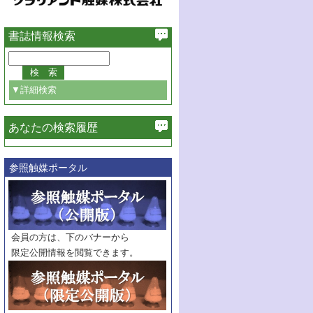
書誌情報検索
▼詳細検索
あなたの検索履歴
必ず含む
参照触媒ポータル
巻・号指定
巻
号
範囲指定
巻
号～
巻
会員の方は、下のバナーから
号
限定公開情報を閲覧できます。
触媒年鑑
年度
記事種別
マーク：
マークあり