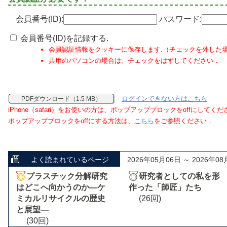
会員番号(ID):
パスワード:
会員番号(ID)を記録する.
会員認証情報をクッキーに保存します.（チェックを外した
共用のパソコンの場合は、チェックをはずしてください．
ログインできない方はこちら
PDFダウンロード（1.5 MB）
iPhone（safari）をお使いの方は、ポップアップブロックをoffにしてく
ポップアップブロックをoffにする方法は、
こちら
をご参照ください．
よく読まれているページ
2026年05月06日 ～ 2026年08
プラスチック分解研究
研究者としての私を形
はどこへ向かうのか―ケ
作った「師匠」たち
ミカルリサイクルの歴史
(26回)
と展望―
(30回)