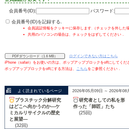
会員番号(ID):
パスワード:
会員番号(ID)を記録する.
会員認証情報をクッキーに保存します.（チェックを外した
共用のパソコンの場合は、チェックをはずしてください．
ログインできない方はこちら
PDFダウンロード（1.6 MB）
iPhone（safari）をお使いの方は、ポップアップブロックをoffにしてく
ポップアップブロックをoffにする方法は、
こちら
をご参照ください．
よく読まれているページ
2026年05月09日 ～ 2026年08
プラスチック分解研究
研究者としての私を形
はどこへ向かうのか―ケ
作った「師匠」たち
ミカルリサイクルの歴史
(25回)
と展望―
(32回)