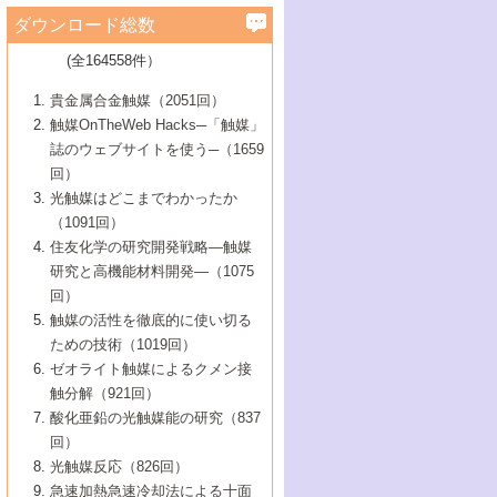
学）
7号 水素を利用する化成品合成の新潮流
6号 新しい固体酸触媒技術
5号 触媒を有効に使うための技術
ールホテル豊橋）
蔵技術の進歩
まで─
3号 メソポーラス物質の新展開
立大学）
3号 実用的ファインケミカル合成プロセス
ダウンロード総数
2号 第97回触媒討論会
1号 最近の触媒担体とその効果
▼46巻（2004年）
7号 ゼオライト合成における最近の進歩
6号 第106回触媒討論会
5号 CO
が関わる触媒・材料
B号 第111回触媒討論会（2013年・関西大
4号 錯体を利用したユニークな表面構造の
を実現する触媒
2
3号 リビング重合触媒の最近の展開
2号 第95回触媒討論会
(全164558件）
1号 部分酸化反応触媒の最前線
▼45巻（2003年）
学）
構築と機能
7号 有機分子触媒による精密有機合成
4号 バイオマス活用のための技術開発
6号 第104回触媒討論会
4号 今後の液体燃料を支える触媒技術
3号 化成品を合成するゼオライト触媒
2号 第93回触媒討論会
1号 なぜこの触媒が良いのか？
▼44巻（2002年）
貴金属合金触媒（2051回）
5号 若手会員による触媒研究の未来展望1：
8号 高機能化ポリオレフィンに向けた重合
5号 こんな物質，あんな物質―新たな触媒
7号 持続可能社会実現のための触媒および
5号 水素製造・貯蔵のための触媒技術の新
4号 水分解用光触媒材料
3号 特殊エネルギー場の触媒反応
触媒OnTheWeb Hacks─「触媒」
企業編
2号 第91回触媒討論会
触媒の最近の進展
1号 高次制御された触媒の化学
▼43巻（2001年）
の可能性―
触媒関連技術
しい展開
誌のウェブサイトを使う─（1659
5号 時間分解分光の進歩と応用
4号 生体内における金属の触媒作用
6号 第102回触媒討論会
3号 最近の自動車排ガス処理技術
2号 第89回触媒討論会
1号 グリーンケミストリーと触媒
▼42巻（2000年）
6号 第100回触媒討論会
8号 未来を拓く金属錯体
回）
6号 第98回触媒討論会
6号 第96回触媒討論会
5号 ファインケミカルズの展開に寄与する
7号 触媒・化学反応における計算化学の進
4号 触媒研究の現状と将来─第90回触媒討論
3号 触媒を利用した電気化学の新展開
2号 第87回触媒討論会特集号
1号 触媒反応工学の明日を拓く
▼41巻（1999年）
7号 『結晶の化学』を活かした触媒研究
光触媒はどこまでわかったか
7号 基礎化学品製造の触媒技術
触媒
歩
会Aから
7号 未来型金属錯体触媒開発への展望
4号 ナノ材料の調製と機能化
（1091回）
3号 生体触媒とバイオプロセス
2号 第85回触媒討論会
8号 イオン液体の応用
1号 孔、穴、あな?-特異な空間とその利用-
▼40巻（1998年）
8号 多機能型リアクター
6号 第94回触媒討論会
8号 若手研究者による触媒研究の未来展望
5号 基礎化学品製造の触媒技術
8号 超臨界流体を用いた化学プロセスの新
住友化学の研究開発戦略―触媒
5号 こんな触媒が欲しい
4号 水素製造・利用の触媒化学
3号 反応ダイナミクス
2号 第83回触媒討論会
1号 創立40周年記念・触媒化学この10年の
▼39巻（1997年）
2：大学・研究所編
展開
研究と高機能材料開発―（1075
7号 サブナノレベルでみた新しい表面現象
6号 第92回触媒討論会
6号 第90回触媒討論会
5号 触媒研究における新しい切り口：コン
進展と21世紀への提言/創立40周年記念・触
4号 超臨界流体の触媒反応への応用
3号 均一系触媒反応最前線
1号 均一系と不均一系触媒反応-その特徴と
回）
▼38巻（1996年）
8号 オレフィン重合触媒の新たな展
7号 基礎化学品製造の触媒技術
ビナトリアルケミストリー
媒学会この10年の歩みとこれから/創立40周
7号 触媒研究と学術雑誌/情報
5号 触媒のおもしろさをどのように伝える
接点
触媒の活性を徹底的に使い切る
4号 実用炭素材料の新展開
1号 触媒の構造と触媒作用/C1化学を中心と
▼37巻（1995年）
年記念・記録は語る
8号 資源の循環と触媒技術
6号 第88回触媒討論会特集号
か
ための技術（1019回）
8号 若い世代からみた触媒化学の現状と未
2号 第79回触媒討論会
5号 研究の方法論を考える
する21世紀への触媒
1号 ファインケミカルズと固体触媒
▼36巻（1994年）
2号 第81回触媒討論会
ゼオライト触媒によるクメン接
来
7号 企業における触媒研究のブレークスル
6号 第86回触媒討論会
3号 最新NO除去触媒の実用化研究
6号 第84回触媒討論会
2号 第77回触媒討論会
2号 第75回触媒討論会
触分解（921回）
1号 電気化学と触媒
▼35巻（1993年）
ー
3号 計算機触媒化学へのさそい
7号 水素化精製触媒の新しい展開
4号 新しい反応場を目指した触媒調製
7号 機能性金属材料と触媒
3号 オリンピックメダル:金・銀・銅はどん
酸化亜鉛の光触媒能の研究（837
3号 希土類を利用した触媒
2号 第73回触媒討論会
8号 この材料を触媒として使ってみません
4号 触媒劣化の制御と予測
1号 工業触媒開発マニュアル―探索から工
▼34巻（1992年）
8号 新しい反応性と機能性を目指した金属
な触媒作用を示すか
回）
5号 反応・分離技術の新しい展開
8号 触媒研究へのNMRの応用と展望
か？
業化まで
4号 触媒とリサイクル
3号 C4化学の展開
5号 最新の実用プロセスと触媒
クラスタ-化学
1号 インパクトを与えたこの研究
▼33巻（1991年）
光触媒反応（826回）
4号 触媒作用における機能の複合化
6号 第80回触媒討論会
2号 第71回触媒討論会
5号 エネルギー変換触媒
4号 《通常号》
6号 第82回触媒討論会
急速加熱急速冷却法による十面
2号 第69回触媒討論会
1号 触媒プロセス開発マニュアル―探索か
▼32巻（1990年）