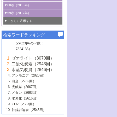
3号 CO
の排出削減および有効活用のた
タリゼーション
2
3号 特殊反応場を利用した触媒的分子変
る非貴金属触媒の研究動向
線を利用した触媒解析技術の最先端
1号 物質移動制御に着目した触媒プロセ
▼60巻（2018年）
4号 格子酸素・格子酸素欠陥を利用した
めの触媒技術
換反応
2号 機能化学品製造に資するクリーンな
ス開発
5号 ゼオライトの合成と応用における研
5号 単原子触媒
触媒反応
1号 固体酸触媒の最新の研究動向
▼59巻（2017年）
触媒的酸化反応
4号 若手による情報発信企画～とびたて
4号 多孔質材料を用いた触媒の新展開
究動向
2号 CO
フリー水素サプライチェーンに
2
6号 参照触媒委員会からのお知らせ
5号 生体触媒によるエネルギー変換反応
2号 二酸化炭素からの有用化学品合成
1号 いたるところに，触媒
▼…さらに表示する
若き触媒の研究者たち～（1）
3号 水処理のための触媒化学
5号 情報学的手法を用いた触媒開発
6号 ヘテロ接合界面
関わる触媒開発動向
B号 第133回触媒討論会（2023年）
6号 窒素とリンの循環のための触媒・機
3号 ナノ粒子・クラスター触媒の最前線
2号 機能性材料の局所構造解析のための
5号 若手による情報発信企画～とびたて
▼58巻（2016年）
4号 光触媒を用いた水分解の最新の研究
6号 カーボンニュートラルに向けた電解
B号 第135回触媒討論会（2025年）
3号 精密高分子合成に関する最近の研究
能性材料
最先端技術
検索ワードランキング
4号 60周年記念企画
若き触媒の研究者たち～（2）
動向
技術
1号 ユニークな構造の高分子を生み出す触
▼57巻（2015年）
動向
B号 第131回触媒討論会（2023年）
3号 無機分離膜材料の開発と触媒反応プ
5号 進化するゼオライト合成技術
6号 石油のノーブル・ユースを志向した
媒技術
(27823件/のべ数：
5号 次世代の触媒プロセスを支えるマイ
B号 第127回触媒討論会（2021年・オン
1号 水素キャリアにかかわる触媒技術の新
4号 バイオマス化成品製造のための触媒
▼56巻（2014年）
ロセスへの適用
触媒技術
7824136）
クロ波
6号 非貴金属系触媒における電気化学的
ライン開催(Zoom)のみ）
2号 リグニンからの化成品製造に向けた触
展開
技術
1号 特殊環境場を利用した材料合成
▼55巻（2013年）
4号 触媒研究における計算科学の利用
酸素還元反応
B号 第129回触媒討論会（2022年・京都
媒技術
6号 メタン転換技術の最新動向
ゼオライト（3070回）
2号 石油精製用触媒の最近の進展
5号 固体触媒による含窒素有機化合物変
2号 光触媒反応機構に関する最新の研究動
1号 高耐久性燃料電池システム用触媒にお
大学：オンライン・対面開催）
▼54巻（2012年）
5号 水素のふるまいを解き明かす最先端
B号 第121回触媒討論会（2018年・東京
3号 触媒研究の最先端～とびたて若き研究
二酸化炭素（2943回）
B号 第125回触媒討論会（2020年・工学
換の最前線
3号 固体酸化物形燃料電池（SOFC）におけ
向
ける新展開
研究
大学）
1号 規則性多孔体の利用技術における最近
▼53巻（2011年）
者たち～（1）
水蒸気改質（2846回）
院大学）
るアノード触媒上での燃料直接改質技術
6号 貴金属使用量低減に向けた自動車排
3号 固体高分子形燃料電池カソード触媒の
2号 リビングラジカル重合の最近の動向
6号 低級アルカンの有効利用のための触
の進歩
アンモニア（2820回）
4号 触媒研究の最先端～とびたて若き研究
1号 金属学から見る合金触媒の新展開
▼52巻（2010年）
ガス浄化触媒の開発
4号 コアシェル構造の制御による触媒機能
開発動向
媒技術
白金（2782回）
3号 天然ガスの化学工業的展開に関する触
2号 第109回触媒討論会
者たち～（2）
2号 第107回触媒討論会
の向上
1号 触媒の劣化対策と長寿命触媒開発
B号 第123回触媒討論会（2019年・大阪
▼51巻（2009年）
4号 人工光合成に向けた近年のアプローチ
光触媒（2667回）
媒技術
B号 第119回触媒討論会（2017年・首都
3号 貴金属低減技術の最新動向
5号 触媒研究の最先端～とびたて若き研究
市立大学）
3号 触媒のその場観察法の進歩（１）
5号 工業触媒およびその周辺技術の最近の
2号 第105回触媒討論会
1号 炭素材料－熱い注目を集める材料－
▼50巻（2008年）
メタン（2663回）
大学東京）
5号 未利用熱エネルギーの有効活用に貢献
4号 貴金属触媒の精密構造制御とその活用
者たち～（3）
4号 貴金属代替技術の最新動向
進歩
水素化（2616回）
4号 触媒のその場観察法の進歩（２）
3号 ナノ構造が拓く新機能
する触媒技術
2号 第103回触媒討論会
1号 触媒化学と学会のこの10年，半世紀，
▼49巻（2007年）
5号 バイオマス化成品製造のための固体触
6号 イオニクス材料と燃料電池・電解合成
5号 光触媒による物質変換反応の新展開
CO2（2567回）
6号 ナノシート
5号 不活性結合の触媒的活性化による有機
そして未来
4号 活性サイトおよびその環境の精密な設
6号 ポリオキソメタレート
3号 環境浄化用光触媒の現状と課題
媒の開発
1号 含フッ素化合物の合成と触媒
▼48巻（2006年）
の最新の研究動向
触媒討論会（2545回）
6号 グラフェン
合成
B号 第115回触媒討論会（2015年・成蹊大
計による触媒の高機能化
2号 第101回触媒討論会
B号 第113回触媒討論会（2014年・ロワジ
4号 水素社会の実現に向けた水素製造・貯
6号 ナノ空間─吸着状態解析から新機能開拓
2号 第99回触媒討論会
B号 第117回触媒討論会（2016年・大阪府
1号 固体酸触媒の最近の進歩
▼47巻（2005年）