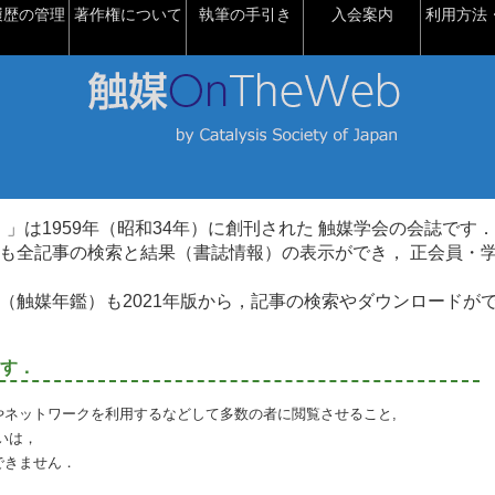
履歴の管理
著作権について
執筆の手引き
入会案内
利用方法・
talysis）」は1959年（昭和34年）に創刊された 触媒学会の会誌です．
も全記事の検索と結果（書誌情報）の表示ができ， 正会員・
（触媒年鑑）も2021年版から，記事の検索やダウンロードが
す．
やネットワークを利用するなどして多数の者に閲覧させること,
いは，
できません．