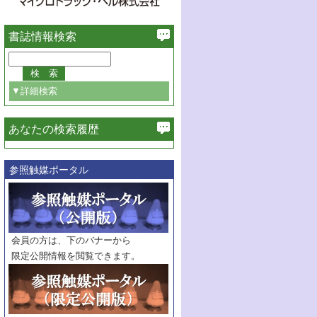
書誌情報検索
▼詳細検索
あなたの検索履歴
必ず含む
参照触媒ポータル
巻・号指定
巻
号
範囲指定
巻
号～
巻
会員の方は、下のバナーから
号
限定公開情報を閲覧できます。
触媒年鑑
年度
記事種別
マーク：
マークあり