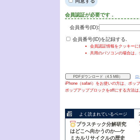
同意する
会員認証が必要です．
会員番号(ID):
会員番号(ID)を記録する.
会員認証情報をクッキーに
共用のパソコンの場合は、
ロ
PDFダウンロード（4.5 MB）
iPhone（safari）をお使いの方は、
ポップアップブロックをoffにする方法は
よく読まれているページ
プラスチック分解研究
はどこへ向かうのか―ケ
ミカルリサイクルの歴史