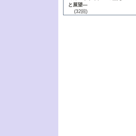
と展望―
(32回)