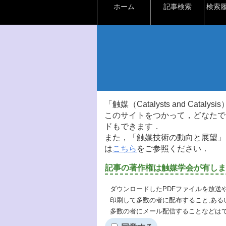
ホーム
記事検索
検索
「触媒（Catalysts and Ca
このサイトをつかって，どなたで
ドもできます．
また，「触媒技術の動向と展望」
は
こちら
をご参照ください．
記事の著作権は触媒学会が有しま
ダウンロードしたPDFファイルを放送
印刷して多数の者に配布すること,ある
多数の者にメール配信することなどは