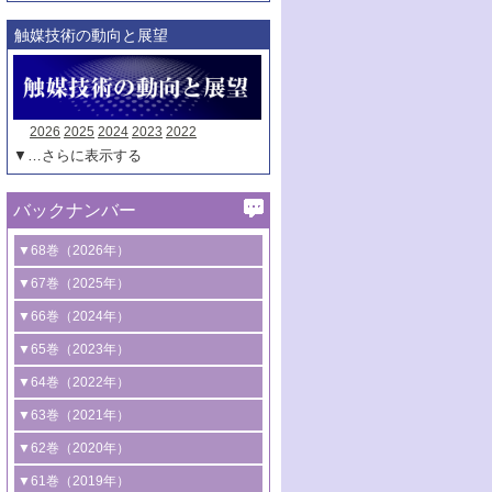
触媒技術の動向と展望
2026
2025
2024
2023
2022
▼…さらに表示する
バックナンバー
▼68巻（2026年）
1号 過酸化水素合成に関する研究動向
▼67巻（2025年）
2号 コンピューター技術により加速する
1号 CO
水素化によるグリーン燃料/グリ
▼66巻（2024年）
2
触媒開発
ーンケミカル製造
1号 低次元ナノ構造を有する触媒材料
▼65巻（2023年）
3号 有機分子変換やCO
資源化のための
2
2号 水素製造のための水分解技術に関す
2号 規制反応場を活用した固体触媒研究
1号 炭素が関わる触媒機能
▼64巻（2022年）
光触媒に関する最近の研究
る最近の研究
の新展開
2号 プラスチックケミカルリサイクルの
1号 合成ガス製造とCOを用いるケミカル
▼63巻（2021年）
B号 第137回触媒討論会（2026年）
3号 オレフィン系樹脂の精密合成に関す
3号 未踏分子変換を目指した酸化触媒プ
ための触媒技術
ズ合成の最新動向
1号 金触媒の新展開
▼62巻（2020年）
る最新技術
ロセスの最前線
3号 非酸化物系金属化合物を基盤とした
2号 化学品合成のための合金触媒開発
2号 ペロブスカイト
1号 触媒設計を拓く欠陥構造のキャラク
▼61巻（2019年）
4号 アルコール類の効率的変換を実現す
4号 シンクロトロン放射光および中性子
触媒材料の開発