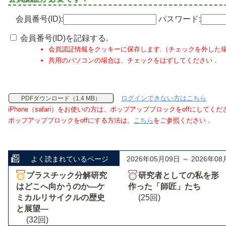
会員番号(ID):
パスワード:
会員番号(ID)を記録する.
会員認証情報をクッキーに保存します.（チェックを外した
共用のパソコンの場合は、チェックをはずしてください．
ログインできない方はこちら
PDFダウンロード（1.4 MB）
iPhone（safari）をお使いの方は、ポップアップブロックをoffにしてく
ポップアップブロックをoffにする方法は、
こちら
をご参照ください．
よく読まれているページ
2026年05月09日 ～ 2026年08
プラスチック分解研究
研究者としての私を形
はどこへ向かうのか―ケ
作った「師匠」たち
ミカルリサイクルの歴史
(25回)
と展望―
(32回)