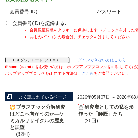
会員番号(ID):
パスワード:
会員番号(ID)を記録する.
会員認証情報をクッキーに保存します.（チェックを外した
共用のパソコンの場合は、チェックをはずしてください．
ログインできない方はこちら
PDFダウンロード（3.1 MB）
iPhone（safari）をお使いの方は、ポップアップブロックをoffにしてく
ポップアップブロックをoffにする方法は、
こちら
をご参照ください．
よく読まれているページ
2026年05月07日 ～ 2026年08
プラスチック分解研究
研究者としての私を形
はどこへ向かうのか―ケ
作った「師匠」たち
ミカルリサイクルの歴史
(26回)
と展望―
(32回)