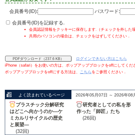
会員番号(ID):
パスワード:
会員番号(ID)を記録する.
会員認証情報をクッキーに保存します.（チェックを外した
共用のパソコンの場合は、チェックをはずしてください．
ログインできない方はこちら
PDFダウンロード（237.6 KB）
iPhone（safari）をお使いの方は、ポップアップブロックをoffにしてく
ポップアップブロックをoffにする方法は、
こちら
をご参照ください．
よく読まれているページ
2026年05月07日 ～ 2026年08
プラスチック分解研究
研究者としての私を形
はどこへ向かうのか―ケ
作った「師匠」たち
ミカルリサイクルの歴史
(26回)
と展望―
(32回)