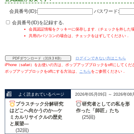
会員番号(ID):
パスワード:
会員番号(ID)を記録する.
会員認証情報をクッキーに保存します.（チェックを外した
共用のパソコンの場合は、チェックをはずしてください．
ログインできない方はこちら
PDFダウンロード（319.3 KB）
iPhone（safari）をお使いの方は、ポップアップブロックをoffにしてく
ポップアップブロックをoffにする方法は、
こちら
をご参照ください．
よく読まれているページ
2026年05月09日 ～ 2026年08
プラスチック分解研究
研究者としての私を形
はどこへ向かうのか―ケ
作った「師匠」たち
ミカルリサイクルの歴史
(25回)
と展望―
(32回)