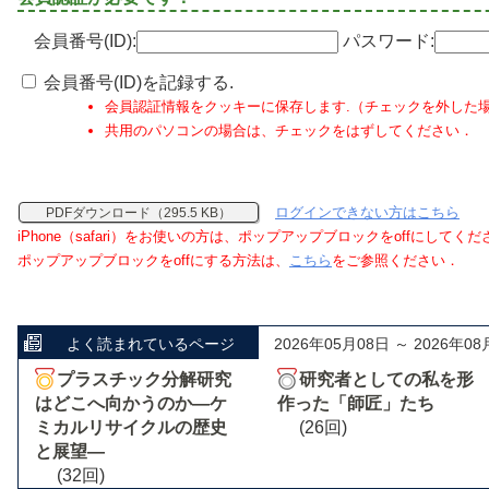
会員番号(ID):
パスワード:
会員番号(ID)を記録する.
会員認証情報をクッキーに保存します.（チェックを外した
共用のパソコンの場合は、チェックをはずしてください．
ログインできない方はこちら
PDFダウンロード（295.5 KB）
iPhone（safari）をお使いの方は、ポップアップブロックをoffにしてく
ポップアップブロックをoffにする方法は、
こちら
をご参照ください．
よく読まれているページ
2026年05月08日 ～ 2026年08
プラスチック分解研究
研究者としての私を形
はどこへ向かうのか―ケ
作った「師匠」たち
ミカルリサイクルの歴史
(26回)
と展望―
(32回)