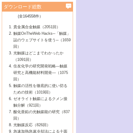
学）
7号 水素を利用する化成品合成の新潮流
6号 新しい固体酸触媒技術
5号 触媒を有効に使うための技術
ールホテル豊橋）
蔵技術の進歩
まで─
3号 メソポーラス物質の新展開
立大学）
3号 実用的ファインケミカル合成プロセス
ダウンロード総数
2号 第97回触媒討論会
1号 最近の触媒担体とその効果
▼46巻（2004年）
7号 ゼオライト合成における最近の進歩
6号 第106回触媒討論会
5号 CO
が関わる触媒・材料
B号 第111回触媒討論会（2013年・関西大
4号 錯体を利用したユニークな表面構造の
を実現する触媒
2
3号 リビング重合触媒の最近の展開
2号 第95回触媒討論会
(全164558件）
1号 部分酸化反応触媒の最前線
▼45巻（2003年）
学）
構築と機能
7号 有機分子触媒による精密有機合成
4号 バイオマス活用のための技術開発
6号 第104回触媒討論会
4号 今後の液体燃料を支える触媒技術
3号 化成品を合成するゼオライト触媒
2号 第93回触媒討論会
1号 なぜこの触媒が良いのか？
▼44巻（2002年）
貴金属合金触媒（2051回）
5号 若手会員による触媒研究の未来展望1：
8号 高機能化ポリオレフィンに向けた重合
5号 こんな物質，あんな物質―新たな触媒
7号 持続可能社会実現のための触媒および
5号 水素製造・貯蔵のための触媒技術の新
4号 水分解用光触媒材料
3号 特殊エネルギー場の触媒反応
触媒OnTheWeb Hacks─「触媒」
企業編
2号 第91回触媒討論会
触媒の最近の進展
1号 高次制御された触媒の化学
▼43巻（2001年）
の可能性―
触媒関連技術
しい展開
誌のウェブサイトを使う─（1659
5号 時間分解分光の進歩と応用
4号 生体内における金属の触媒作用
6号 第102回触媒討論会
3号 最近の自動車排ガス処理技術
2号 第89回触媒討論会
1号 グリーンケミストリーと触媒
▼42巻（2000年）
6号 第100回触媒討論会
8号 未来を拓く金属錯体
回）
6号 第98回触媒討論会
6号 第96回触媒討論会
5号 ファインケミカルズの展開に寄与する
7号 触媒・化学反応における計算化学の進
4号 触媒研究の現状と将来─第90回触媒討論
3号 触媒を利用した電気化学の新展開
2号 第87回触媒討論会特集号
1号 触媒反応工学の明日を拓く
▼41巻（1999年）
7号 『結晶の化学』を活かした触媒研究
光触媒はどこまでわかったか
7号 基礎化学品製造の触媒技術
触媒
歩
会Aから
7号 未来型金属錯体触媒開発への展望
4号 ナノ材料の調製と機能化
（1091回）
3号 生体触媒とバイオプロセス
2号 第85回触媒討論会
8号 イオン液体の応用
1号 孔、穴、あな?-特異な空間とその利用-
▼40巻（1998年）
8号 多機能型リアクター
6号 第94回触媒討論会
8号 若手研究者による触媒研究の未来展望
5号 基礎化学品製造の触媒技術
8号 超臨界流体を用いた化学プロセスの新
住友化学の研究開発戦略―触媒
5号 こんな触媒が欲しい
4号 水素製造・利用の触媒化学
3号 反応ダイナミクス
2号 第83回触媒討論会
1号 創立40周年記念・触媒化学この10年の
▼39巻（1997年）
2：大学・研究所編
展開
研究と高機能材料開発―（1075
7号 サブナノレベルでみた新しい表面現象
6号 第92回触媒討論会
6号 第90回触媒討論会
5号 触媒研究における新しい切り口：コン
進展と21世紀への提言/創立40周年記念・触
4号 超臨界流体の触媒反応への応用
3号 均一系触媒反応最前線
1号 均一系と不均一系触媒反応-その特徴と
回）
▼38巻（1996年）
8号 オレフィン重合触媒の新たな展
7号 基礎化学品製造の触媒技術
ビナトリアルケミストリー
媒学会この10年の歩みとこれから/創立40周
7号 触媒研究と学術雑誌/情報
5号 触媒のおもしろさをどのように伝える
接点
触媒の活性を徹底的に使い切る
4号 実用炭素材料の新展開
1号 触媒の構造と触媒作用/C1化学を中心と
▼37巻（1995年）
年記念・記録は語る
8号 資源の循環と触媒技術
6号 第88回触媒討論会特集号
か
ための技術（1019回）
8号 若い世代からみた触媒化学の現状と未
2号 第79回触媒討論会
5号 研究の方法論を考える
する21世紀への触媒
1号 ファインケミカルズと固体触媒
▼36巻（1994年）
2号 第81回触媒討論会
ゼオライト触媒によるクメン接
来
7号 企業における触媒研究のブレークスル
6号 第86回触媒討論会
3号 最新NO除去触媒の実用化研究
6号 第84回触媒討論会
2号 第77回触媒討論会
2号 第75回触媒討論会
触分解（921回）
1号 電気化学と触媒
▼35巻（1993年）
ー
3号 計算機触媒化学へのさそい
7号 水素化精製触媒の新しい展開
4号 新しい反応場を目指した触媒調製
7号 機能性金属材料と触媒
3号 オリンピックメダル:金・銀・銅はどん
酸化亜鉛の光触媒能の研究（837
3号 希土類を利用した触媒
2号 第73回触媒討論会
8号 この材料を触媒として使ってみません
4号 触媒劣化の制御と予測
1号 工業触媒開発マニュアル―探索から工
▼34巻（1992年）
8号 新しい反応性と機能性を目指した金属
な触媒作用を示すか
回）
5号 反応・分離技術の新しい展開
8号 触媒研究へのNMRの応用と展望
か？
業化まで
4号 触媒とリサイクル
3号 C4化学の展開
5号 最新の実用プロセスと触媒
クラスタ-化学
1号 インパクトを与えたこの研究
▼33巻（1991年）
光触媒反応（826回）
4号 触媒作用における機能の複合化
6号 第80回触媒討論会
2号 第71回触媒討論会
5号 エネルギー変換触媒
4号 《通常号》
6号 第82回触媒討論会
急速加熱急速冷却法による十面
2号 第69回触媒討論会
1号 触媒プロセス開発マニュアル―探索か
▼32巻（1990年）