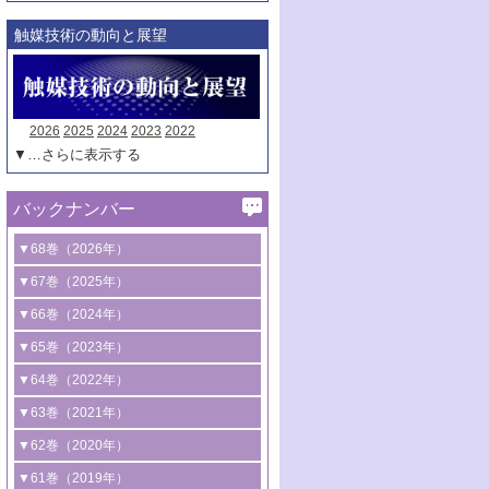
触媒技術の動向と展望
2026
2025
2024
2023
2022
▼…さらに表示する
バックナンバー
▼68巻（2026年）
1号 過酸化水素合成に関する研究動向
▼67巻（2025年）
2号 コンピューター技術により加速する
1号 CO
水素化によるグリーン燃料/グリ
▼66巻（2024年）
2
触媒開発
ーンケミカル製造
1号 低次元ナノ構造を有する触媒材料
▼65巻（2023年）
3号 有機分子変換やCO
資源化のための
2
2号 水素製造のための水分解技術に関す
2号 規制反応場を活用した固体触媒研究
1号 炭素が関わる触媒機能
▼64巻（2022年）
光触媒に関する最近の研究
る最近の研究
の新展開
2号 プラスチックケミカルリサイクルの
1号 合成ガス製造とCOを用いるケミカル
▼63巻（2021年）
B号 第137回触媒討論会（2026年）
3号 オレフィン系樹脂の精密合成に関す
3号 未踏分子変換を目指した酸化触媒プ
ための触媒技術
ズ合成の最新動向
1号 金触媒の新展開
▼62巻（2020年）
る最新技術
ロセスの最前線
3号 非酸化物系金属化合物を基盤とした
2号 化学品合成のための合金触媒開発
2号 ペロブスカイト
1号 触媒設計を拓く欠陥構造のキャラク
▼61巻（2019年）
4号 アルコール類の効率的変換を実現す
4号 シンクロトロン放射光および中性子
触媒材料の開発