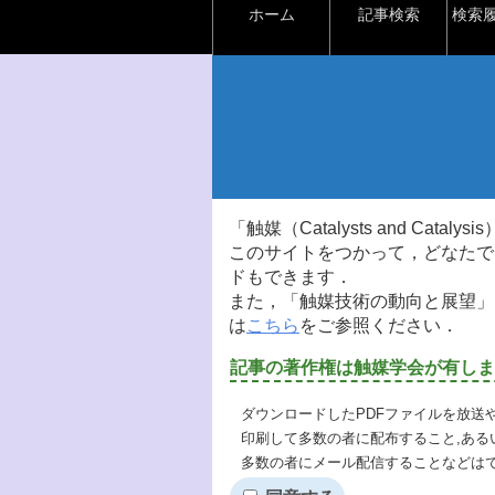
ホーム
記事検索
検索
「触媒（Catalysts and Ca
このサイトをつかって，どなたで
ドもできます．
また，「触媒技術の動向と展望」
は
こちら
をご参照ください．
記事の著作権は触媒学会が有しま
ダウンロードしたPDFファイルを放送
印刷して多数の者に配布すること,ある
多数の者にメール配信することなどは