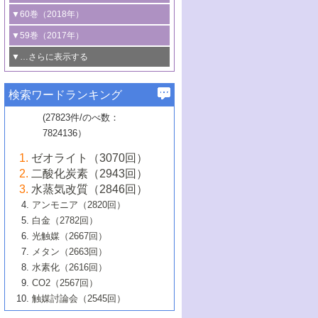
3号 CO
の排出削減および有効活用のた
タリゼーション
2
3号 特殊反応場を利用した触媒的分子変
る非貴金属触媒の研究動向
線を利用した触媒解析技術の最先端
1号 物質移動制御に着目した触媒プロセ
▼60巻（2018年）
4号 格子酸素・格子酸素欠陥を利用した
めの触媒技術
換反応
2号 機能化学品製造に資するクリーンな
ス開発
5号 ゼオライトの合成と応用における研
5号 単原子触媒
触媒反応
1号 固体酸触媒の最新の研究動向
▼59巻（2017年）
触媒的酸化反応
4号 若手による情報発信企画～とびたて
4号 多孔質材料を用いた触媒の新展開
究動向
2号 CO
フリー水素サプライチェーンに
2
6号 参照触媒委員会からのお知らせ
5号 生体触媒によるエネルギー変換反応
2号 二酸化炭素からの有用化学品合成
1号 いたるところに，触媒
▼…さらに表示する
若き触媒の研究者たち～（1）
3号 水処理のための触媒化学
5号 情報学的手法を用いた触媒開発
6号 ヘテロ接合界面
関わる触媒開発動向
B号 第133回触媒討論会（2023年）
6号 窒素とリンの循環のための触媒・機
3号 ナノ粒子・クラスター触媒の最前線
2号 機能性材料の局所構造解析のための
5号 若手による情報発信企画～とびたて
▼58巻（2016年）
4号 光触媒を用いた水分解の最新の研究
6号 カーボンニュートラルに向けた電解
B号 第135回触媒討論会（2025年）
3号 精密高分子合成に関する最近の研究
能性材料
最先端技術
検索ワードランキング
4号 60周年記念企画
若き触媒の研究者たち～（2）
動向
技術
1号 ユニークな構造の高分子を生み出す触
▼57巻（2015年）
動向
B号 第131回触媒討論会（2023年）
3号 無機分離膜材料の開発と触媒反応プ
5号 進化するゼオライト合成技術
6号 石油のノーブル・ユースを志向した
媒技術
(27823件/のべ数：
5号 次世代の触媒プロセスを支えるマイ
B号 第127回触媒討論会（2021年・オン
1号 水素キャリアにかかわる触媒技術の新
4号 バイオマス化成品製造のための触媒
▼56巻（2014年）
ロセスへの適用
触媒技術
7824136）
クロ波
6号 非貴金属系触媒における電気化学的
ライン開催(Zoom)のみ）
2号 リグニンからの化成品製造に向けた触
展開
技術
1号 特殊環境場を利用した材料合成
▼55巻（2013年）
4号 触媒研究における計算科学の利用
酸素還元反応
B号 第129回触媒討論会（2022年・京都
媒技術
6号 メタン転換技術の最新動向
ゼオライト（3070回）
2号 石油精製用触媒の最近の進展
5号 固体触媒による含窒素有機化合物変
2号 光触媒反応機構に関する最新の研究動
1号 高耐久性燃料電池システム用触媒にお
大学：オンライン・対面開催）
▼54巻（2012年）
5号 水素のふるまいを解き明かす最先端
B号 第121回触媒討論会（2018年・東京
3号 触媒研究の最先端～とびたて若き研究
二酸化炭素（2943回）
B号 第125回触媒討論会（2020年・工学
換の最前線
3号 固体酸化物形燃料電池（SOFC）におけ
向
ける新展開
研究
大学）
1号 規則性多孔体の利用技術における最近
▼53巻（2011年）
者たち～（1）
水蒸気改質（2846回）
院大学）
るアノード触媒上での燃料直接改質技術
6号 貴金属使用量低減に向けた自動車排
3号 固体高分子形燃料電池カソード触媒の
2号 リビングラジカル重合の最近の動向
6号 低級アルカンの有効利用のための触
の進歩
アンモニア（2820回）
4号 触媒研究の最先端～とびたて若き研究
1号 金属学から見る合金触媒の新展開
▼52巻（2010年）
ガス浄化触媒の開発
4号 コアシェル構造の制御による触媒機能
開発動向
媒技術
白金（2782回）
3号 天然ガスの化学工業的展開に関する触
2号 第109回触媒討論会
者たち～（2）
2号 第107回触媒討論会
の向上
1号 触媒の劣化対策と長寿命触媒開発
B号 第123回触媒討論会（2019年・大阪
▼51巻（2009年）
4号 人工光合成に向けた近年のアプローチ
光触媒（2667回）
媒技術
B号 第119回触媒討論会（2017年・首都
3号 貴金属低減技術の最新動向
5号 触媒研究の最先端～とびたて若き研究
市立大学）
3号 触媒のその場観察法の進歩（１）
5号 工業触媒およびその周辺技術の最近の
2号 第105回触媒討論会
1号 炭素材料－熱い注目を集める材料－
▼50巻（2008年）
メタン（2663回）
大学東京）
5号 未利用熱エネルギーの有効活用に貢献
4号 貴金属触媒の精密構造制御とその活用
者たち～（3）
4号 貴金属代替技術の最新動向
進歩
水素化（2616回）
4号 触媒のその場観察法の進歩（２）
3号 ナノ構造が拓く新機能
する触媒技術
2号 第103回触媒討論会
1号 触媒化学と学会のこの10年，半世紀，
▼49巻（2007年）
5号 バイオマス化成品製造のための固体触
6号 イオニクス材料と燃料電池・電解合成
5号 光触媒による物質変換反応の新展開
CO2（2567回）
6号 ナノシート
5号 不活性結合の触媒的活性化による有機
そして未来
4号 活性サイトおよびその環境の精密な設
6号 ポリオキソメタレート
3号 環境浄化用光触媒の現状と課題
媒の開発
1号 含フッ素化合物の合成と触媒
▼48巻（2006年）
の最新の研究動向
触媒討論会（2545回）
6号 グラフェン
合成
B号 第115回触媒討論会（2015年・成蹊大
計による触媒の高機能化
2号 第101回触媒討論会
B号 第113回触媒討論会（2014年・ロワジ
4号 水素社会の実現に向けた水素製造・貯
6号 ナノ空間─吸着状態解析から新機能開拓
2号 第99回触媒討論会
B号 第117回触媒討論会（2016年・大阪府
1号 固体酸触媒の最近の進歩
▼47巻（2005年）