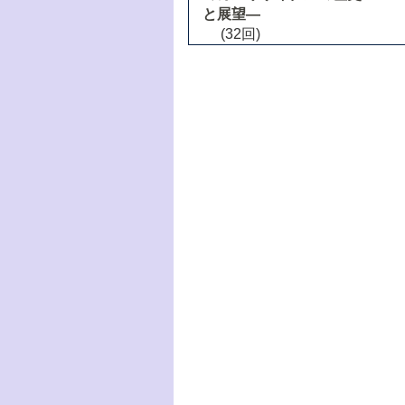
と展望―
(32回)