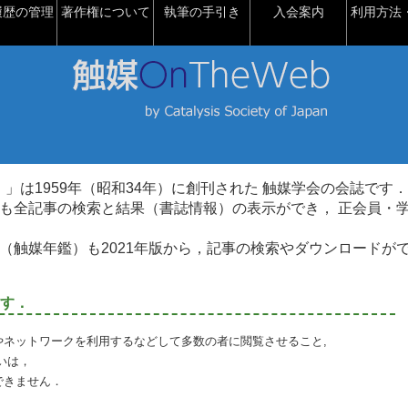
履歴の管理
著作権について
執筆の手引き
入会案内
利用方法・
talysis）」は1959年（昭和34年）に創刊された 触媒学会の会誌です．
も全記事の検索と結果（書誌情報）の表示ができ， 正会員・
（触媒年鑑）も2021年版から，記事の検索やダウンロードが
す．
やネットワークを利用するなどして多数の者に閲覧させること,
いは，
できません．