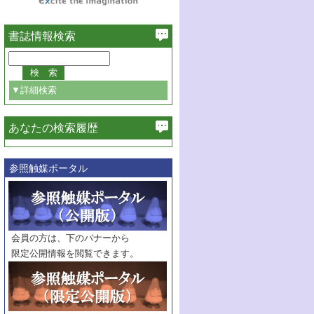
書誌情報検索
▼詳細検索
あなたの検索履歴
必ず含む
参照触媒ポータル
巻・号指定
巻
号
範囲指定
巻
号～
巻
会員の方は、下のバナーから
号
限定公開情報を閲覧できます。
触媒年鑑
年度
記事種別
マーク：
マークあり