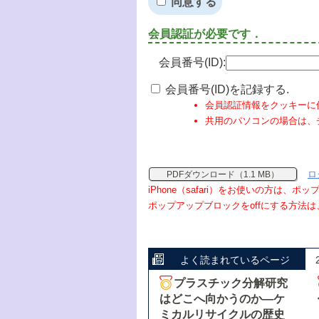
同意する
会員認証が必要です．
会員番号(ID):
会員番号(ID)を記録する.
会員認証情報をクッキーに
共用のパソコンの場合は、
ロ
PDFダウンロード（1.1 MB）
iPhone（safari）をお使いの方は、
ポップアップブロックをoffにする方法は
よく読まれているページ
プラスチック分解研究
はどこへ向かうのか―ケ
ミカルリサイクルの歴史