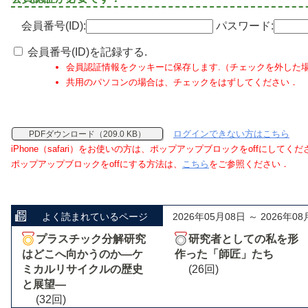
会員番号(ID):
パスワード:
会員番号(ID)を記録する.
会員認証情報をクッキーに保存します.（チェックを外した
共用のパソコンの場合は、チェックをはずしてください．
ログインできない方はこちら
PDFダウンロード（209.0 KB）
iPhone（safari）をお使いの方は、ポップアップブロックをoffにしてく
ポップアップブロックをoffにする方法は、
こちら
をご参照ください．
よく読まれているページ
2026年05月08日 ～ 2026年08
プラスチック分解研究
研究者としての私を形
はどこへ向かうのか―ケ
作った「師匠」たち
ミカルリサイクルの歴史
(26回)
と展望―
(32回)